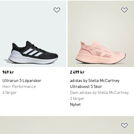
Lägg till på önskelistan
Lä
Price
949 kr
Price
2 499 kr
Ultrarun 5 Löparskor
adidas by Stella McCartney
Herr Performance
Ultraboost 5 Skor
4 färger
Dam adidas by Stella McCartney
2 färger
Nyhet
Lä