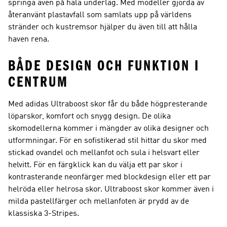
springa även på hala underlag. Med modeller gjorda av
återanvänt plastavfall som samlats upp på världens
stränder och kustremsor hjälper du även till att hålla
haven rena.
BÅDE DESIGN OCH FUNKTION I
CENTRUM
Med adidas Ultraboost skor får du både högpresterande
löparskor, komfort och snygg design. De olika
skomodellerna kommer i mängder av olika designer och
utformningar. För en sofistikerad stil hittar du skor med
stickad ovandel och mellanfot och sula i helsvart eller
helvitt. För en färgklick kan du välja ett par skor i
kontrasterande neonfärger med blockdesign eller ett par
helröda eller helrosa skor. Ultraboost skor kommer även i
milda pastellfärger och mellanfoten är prydd av de
klassiska 3-Stripes.