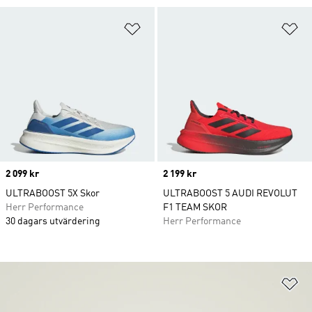
Lägg till på önskelistan
Lä
Price
2 099 kr
Price
2 199 kr
ULTRABOOST 5X Skor
ULTRABOOST 5 AUDI REVOLUT
Herr Performance
F1 TEAM SKOR
30 dagars utvärdering
Herr Performance
Lä