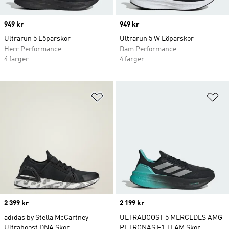
Price
949 kr
Price
949 kr
Ultrarun 5 Löparskor
Ultrarun 5 W Löparskor
Herr Performance
Dam Performance
4 färger
4 färger
Lägg till på önskelistan
Lä
Price
2 399 kr
Price
2 199 kr
adidas by Stella McCartney
ULTRABOOST 5 MERCEDES AMG
Ultraboost DNA Skor
PETRONAS F1 TEAM Skor