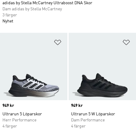
adidas by Stella McCartney Ultraboost DNA Skor
Dam adidas by Stella McCartney
3 färger
Nyhet
Lägg till på önskelistan
Lä
Price
949 kr
Price
949 kr
Ultrarun 5 Löparskor
Ultrarun 5 W Löparskor
Herr Performance
Dam Performance
4 färger
4 färger