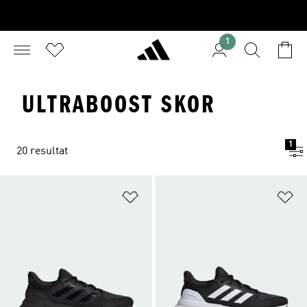
1
ULTRABOOST SKOR
1
20 resultat
Lägg till på önskelistan
Lä