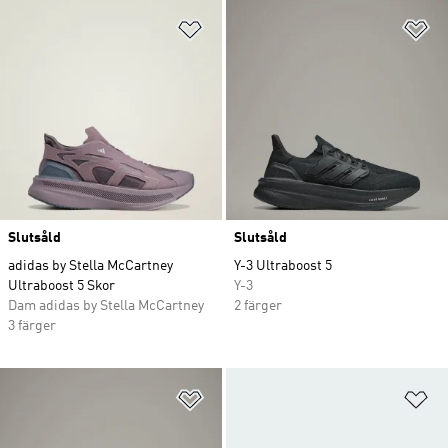
Lägg till på önskelistan
Lä
Slutsåld
Slutsåld
adidas by Stella McCartney
Y-3 Ultraboost 5
Ultraboost 5 Skor
Y-3
Dam adidas by Stella McCartney
2 färger
3 färger
Lägg till på önskelistan
Lä