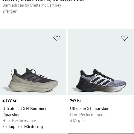
Dam adidas by Stella McCartney
2 färger
Lägg till på önskelistan
Lä
Price
2 199 kr
Price
949 kr
Ultraboost 5 H.Koumori
Ultrarun 5 Löparskor
löparskor
Dam Performance
Herr Performance
4 färger
30 dagars utvärdering