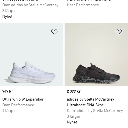
Dam adidas by Stella McCartney
Herr Performance
3 färger
Nyhet
Lägg till på önskelistan
Lä
Price
949 kr
Price
2 399 kr
Ultrarun 5 W Löparskor
adidas by Stella McCartney
Dam Performance
Ultraboost DNA Skor
4 färger
Dam adidas by Stella McCartney
3 färger
Nyhet