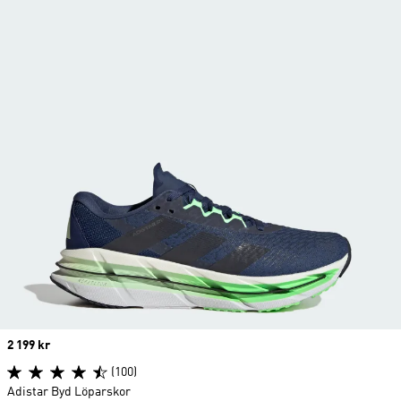
Price
2 199 kr
(100)
Adistar Byd Löparskor