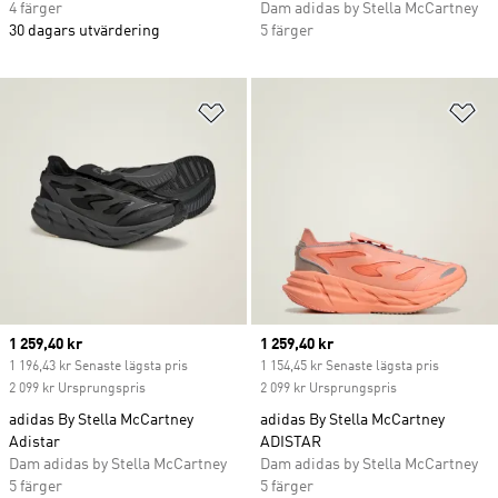
4 färger
Dam adidas by Stella McCartney
30 dagars utvärdering
5 färger
Lägg till på önskelistan
Lä
Current price
1 259,40 kr
Current price
1 259,40 kr
1 196,43 kr Senaste lägsta pris
1 154,45 kr Senaste lägsta pris
2 099 kr Ursprungspris
2 099 kr Ursprungspris
adidas By Stella McCartney
adidas By Stella McCartney
Adistar
ADISTAR
Dam adidas by Stella McCartney
Dam adidas by Stella McCartney
5 färger
5 färger