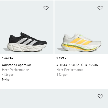
Lägg till på önskelistan
Lä
Price
1 649 kr
Price
2 199 kr
Adistar 5 Löparskor
ADISTAR BYD 2 LÖPARSKOR
Herr Performance
Herr Performance
4 färger
2 färger
Nyhet
Lä