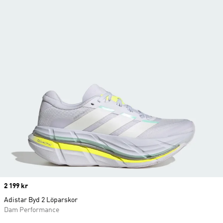
Price
2 199 kr
Adistar Byd 2 Löparskor
Dam Performance