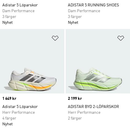
Adistar 5 Löparskor
ADISTAR 5 RUNNING SHOES
Dam Performance
Dam Performance
3 färger
3 färger
Nyhet
Nyhet
Lägg till på önskelistan
Lä
Price
1 649 kr
Price
2 199 kr
Adistar 5 Löparskor
ADISTAR BYD 2-LÖPARSKOR
Herr Performance
Herr Performance
4 färger
2 färger
Nyhet