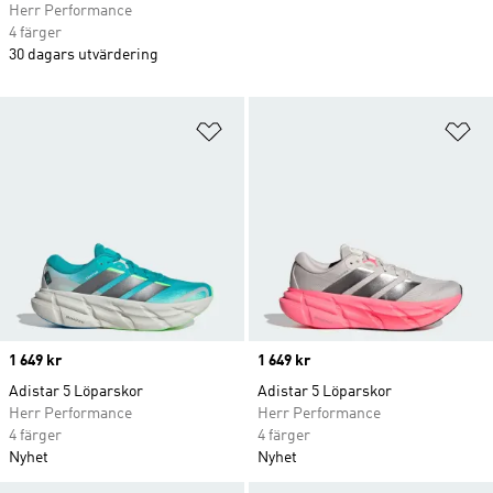
Herr Performance
4 färger
30 dagars utvärdering
Lägg till på önskelistan
Lä
Price
1 649 kr
Price
1 649 kr
Adistar 5 Löparskor
Adistar 5 Löparskor
Herr Performance
Herr Performance
4 färger
4 färger
Nyhet
Nyhet