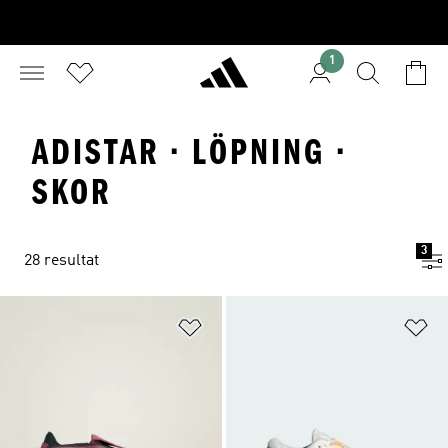
1
ADISTAR · LÖPNING ·
SKOR
3
28 resultat
Lägg till på önskelistan
Lä