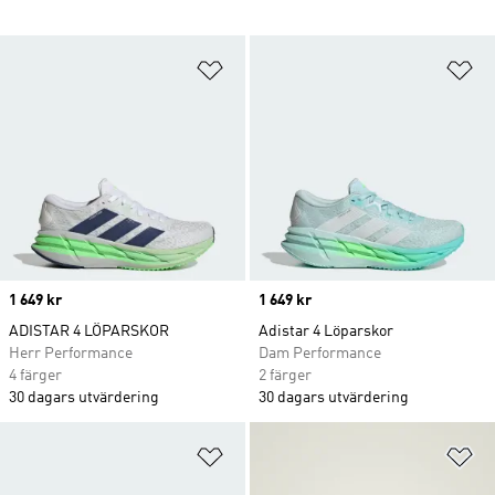
Lägg till på önskelistan
Lä
Price
1 649 kr
Price
1 649 kr
ADISTAR 4 LÖPARSKOR
Adistar 4 Löparskor
Herr Performance
Dam Performance
4 färger
2 färger
30 dagars utvärdering
30 dagars utvärdering
Lägg till på önskelistan
Lä