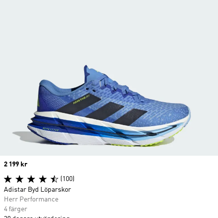
Price
2 199 kr
(100)
Adistar Byd Löparskor
Herr Performance
4 färger