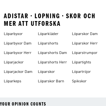
ADISTAR • LOPNING • SKOR OCH
MER ATT UTFORSKA
Löparbyxor
Löparkläder
Löparskor Dam
Löparbyxor Dam
Löparshorts
Löparskor Herr
Löparbyxor Herr
Löparshorts Dam
Löparstrumpor
Löparjackor
Löparshorts Herr
Löpartights
Löparjackor Dam
Löparskor
Löpartröjor
Löparkeps
Löparskor Barn
Spikskor
YOUR OPINION COUNTS