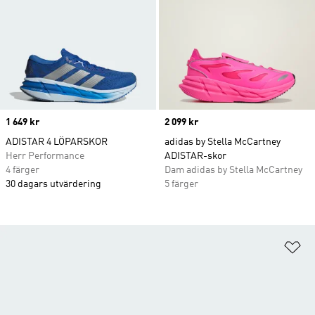
Price
1 649 kr
Price
2 099 kr
ADISTAR 4 LÖPARSKOR
adidas by Stella McCartney
Herr Performance
ADISTAR-skor
4 färger
Dam adidas by Stella McCartney
30 dagars utvärdering
5 färger
Lä