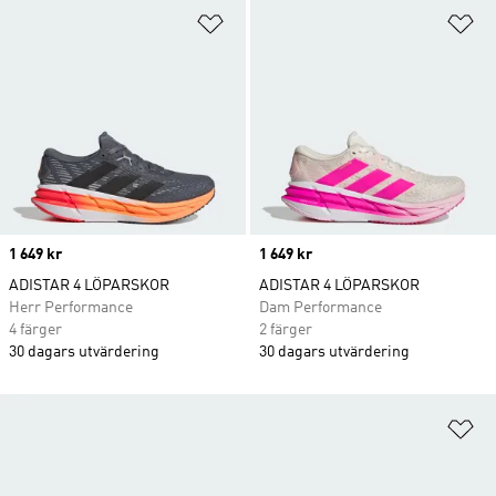
Lägg till på önskelistan
Lä
Price
1 649 kr
Price
1 649 kr
ADISTAR 4 LÖPARSKOR
ADISTAR 4 LÖPARSKOR
Herr Performance
Dam Performance
4 färger
2 färger
30 dagars utvärdering
30 dagars utvärdering
Lä