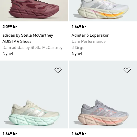
Price
2 099 kr
Price
1 649 kr
adidas by Stella McCartney
Adistar 5 Löparskor
ADISTAR Shoes
Dam Performance
Dam adidas by Stella McCartney
3 färger
Nyhet
Nyhet
Lägg till på önskelistan
Lä
Price
1 649 kr
Price
1 649 kr