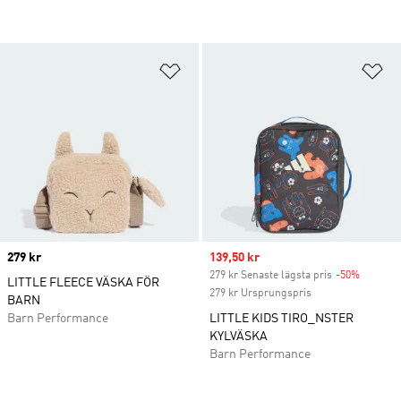
Lägg till på önskelistan
Lä
Price
279 kr
Sale price
139,50 kr
279 kr Senaste lägsta pris
-50%
Discoun
LITTLE FLEECE VÄSKA FÖR
279 kr Ursprungspris
BARN
Barn Performance
LITTLE KIDS TIRO_NSTER
KYLVÄSKA
Barn Performance