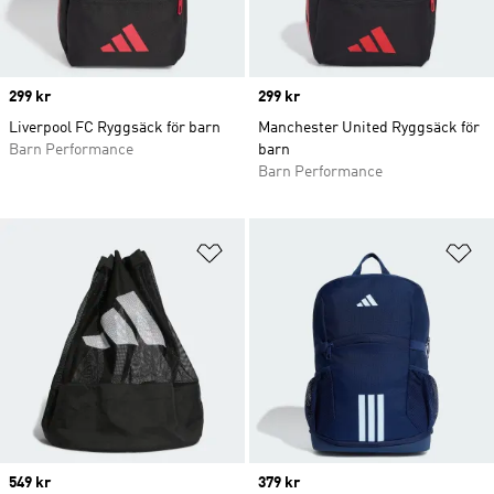
Price
299 kr
Price
299 kr
Liverpool FC Ryggsäck för barn
Manchester United Ryggsäck för
Barn Performance
barn
Barn Performance
Lägg till på önskelistan
Lä
Price
549 kr
Price
379 kr