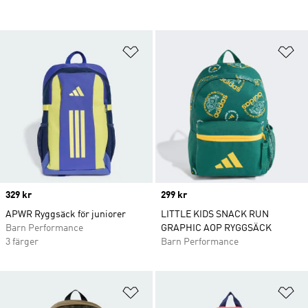
Lägg till på önskelistan
Lä
Price
329 kr
Price
299 kr
APWR Ryggsäck för juniorer
LITTLE KIDS SNACK RUN
Barn Performance
GRAPHIC AOP RYGGSÄCK
3 färger
Barn Performance
Lägg till på önskelistan
Lä