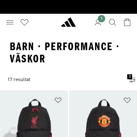
1
BARN · PERFORMANCE ·
VÄSKOR
3
17 resultat
Lägg till på önskelistan
Lä