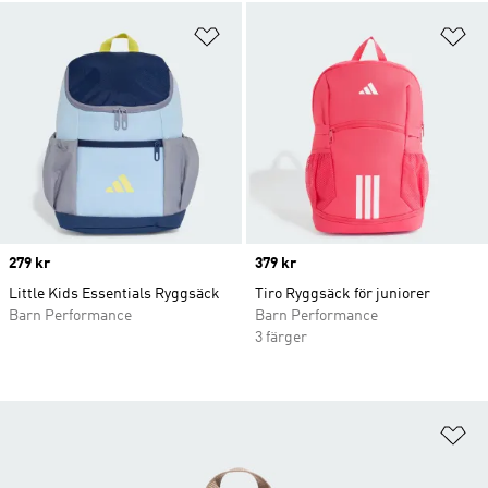
Lägg till på önskelistan
Lä
Price
279 kr
Price
379 kr
Little Kids Essentials Ryggsäck
Tiro Ryggsäck för juniorer
Barn Performance
Barn Performance
3 färger
Lä