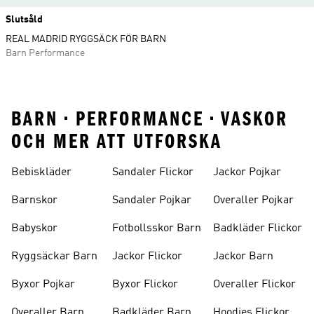
Slutsåld
REAL MADRID RYGGSÄCK FÖR BARN
Barn Performance
BARN • PERFORMANCE • VASKOR
OCH MER ATT UTFORSKA
Bebiskläder
Sandaler Flickor
Jackor Pojkar
Barnskor
Sandaler Pojkar
Overaller Pojkar
Babyskor
Fotbollsskor Barn
Badkläder Flickor
Ryggsäckar Barn
Jackor Flickor
Jackor Barn
Byxor Pojkar
Byxor Flickor
Overaller Flickor
Overaller Barn
Badkläder Barn
Hoodies Flickor