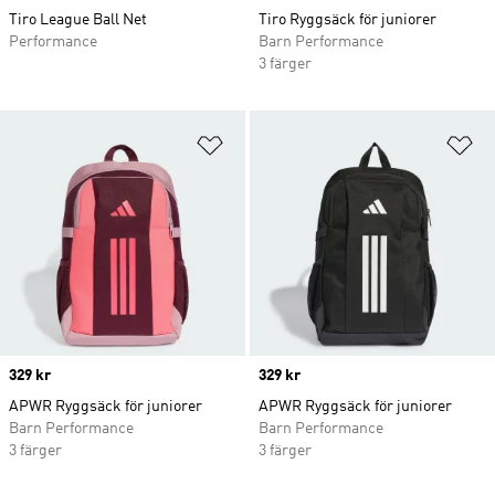
Tiro League Ball Net
Tiro Ryggsäck för juniorer
Performance
Barn Performance
3 färger
Lägg till på önskelistan
Lä
Price
329 kr
Price
329 kr
APWR Ryggsäck för juniorer
APWR Ryggsäck för juniorer
Barn Performance
Barn Performance
3 färger
3 färger