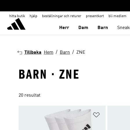
hitta butik
hjälp
beställningar och returer
presentkort
bli medlem
Herr
Dam
Barn
Sneak
Tillbaka
Hem
Barn
ZNE
BARN · ZNE
20 resultat
Lägg till på ö