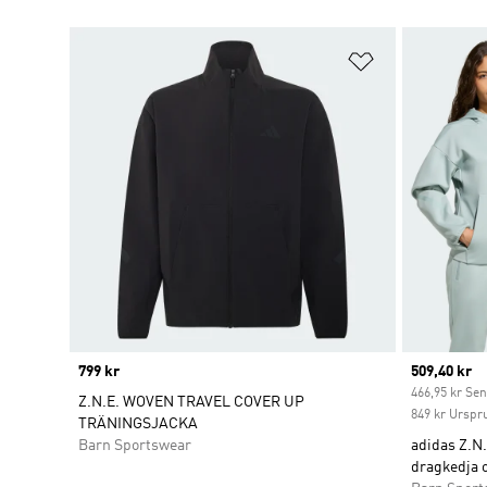
Lägg till på ö
Price
799 kr
Current pr
509,40 kr
466,95 kr Sen
Z.N.E. WOVEN TRAVEL COVER UP
849 kr Urspr
TRÄNINGSJACKA
Barn Sportswear
adidas Z.N
dragkedja 