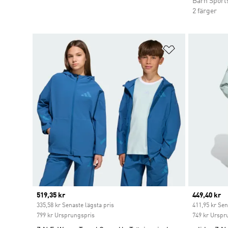
Barn Sport
2 färger
Lägg till på ö
Current price
519,35 kr
Current pr
449,40 kr
335,58 kr Senaste lägsta pris
411,95 kr Sen
799 kr Ursprungspris
749 kr Urspr