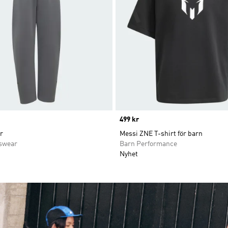
Price
499 kr
r
Messi ZNE T-shirt för barn
swear
Barn Performance
Nyhet