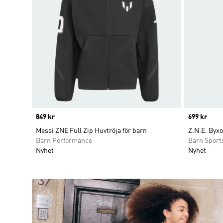
Price
849 kr
Price
699 kr
Messi ZNE Full Zip Huvtröja för barn
Z.N.E. Byxo
Barn Performance
Barn Sport
Nyhet
Nyhet