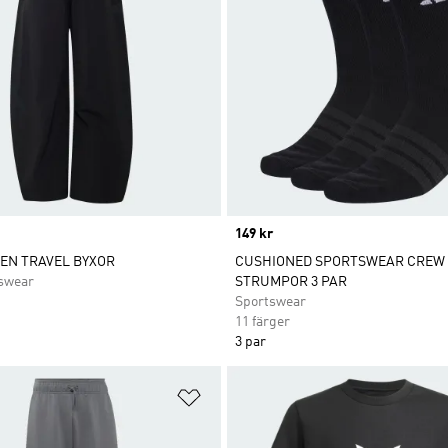
Price
149 kr
VEN TRAVEL BYXOR
CUSHIONED SPORTSWEAR CREW
swear
STRUMPOR 3 PAR
Sportswear
11 färger
3 par
nskelistan
Lägg till på önskelistan