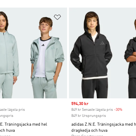
nskelistan
Lägg till på önskelistan
ice
Sale price
594,30 kr
aste lägsta pris
849 kr Senaste lägsta pris
-30%
Discoun
ungspris
849 kr Ursprungspris
.E. Träningsjacka med hel
adidas Z.N.E. Träningsjacka med h
och huva
dragkedja och huva