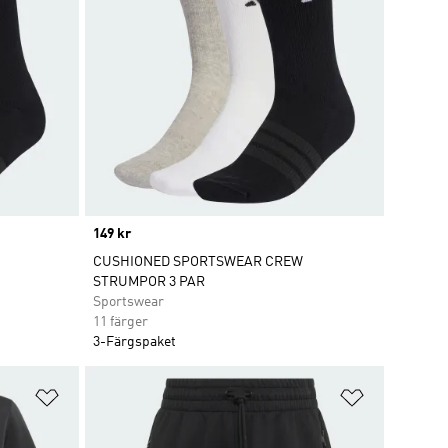
Price
149 kr
CUSHIONED SPORTSWEAR CREW
STRUMPOR 3 PAR
Sportswear
11 färger
3-Färgspaket
Lägg till på önskelistan
Lägg till p