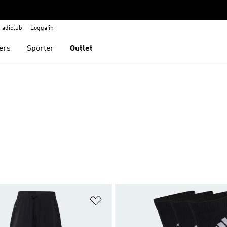
adiclub
Logga in
ers
Sporter
Outlet
nskelistan
Lägg till på önskelistan