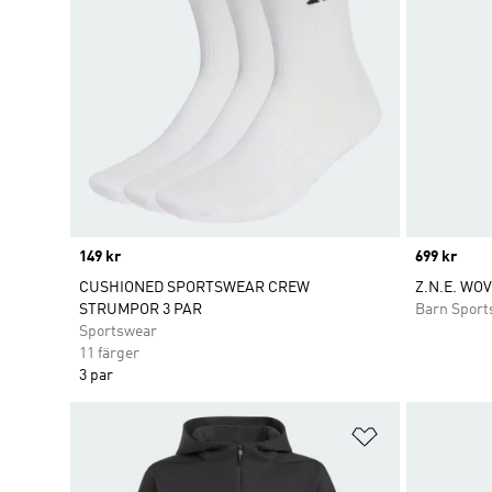
Price
149 kr
Price
699 kr
CUSHIONED SPORTSWEAR CREW
Z.N.E. WO
STRUMPOR 3 PAR
Barn Sport
Sportswear
11 färger
3 par
Lägg till på ö