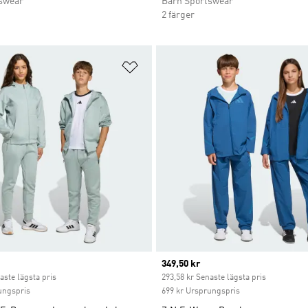
swear
Barn Sportswear
2 färger
nskelistan
Lägg till på önskelistan
ice
Current price
349,50 kr
aste lägsta pris
293,58 kr Senaste lägsta pris
ungspris
699 kr Ursprungspris