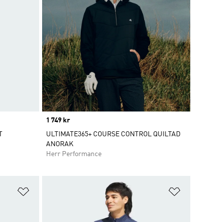
Price
1 749 kr
T
ULTIMATE365+ COURSE CONTROL QUILTAD
ANORAK
Herr Performance
Lägg till på önskelistan
Lägg till p