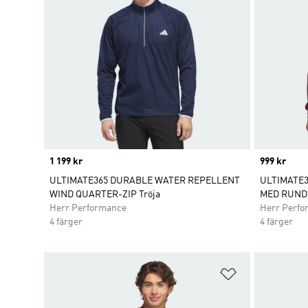
Price
1 199 kr
Price
999 kr
ULTIMATE365 DURABLE WATER REPELLENT
ULTIMATE
WIND QUARTER-ZIP Tröja
MED RUND
Herr Performance
Herr Perfo
4 färger
4 färger
Lägg till på ö