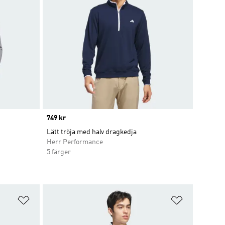
Price
749 kr
Lätt tröja med halv dragkedja
Herr Performance
5 färger
Lägg till på önskelistan
Lägg till p