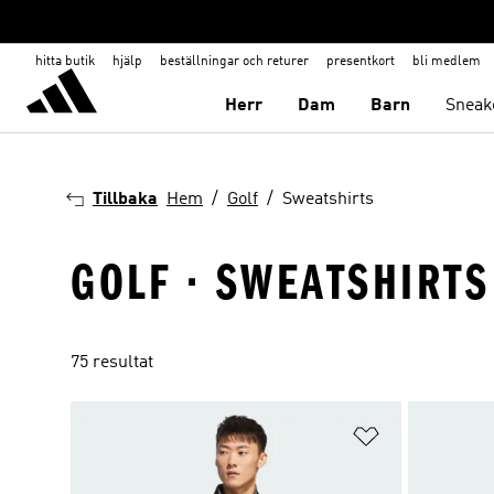
hitta butik
hjälp
beställningar och returer
presentkort
bli medlem
Herr
Dam
Barn
Sneak
Tillbaka
Hem
Golf
Sweatshirts
GOLF · SWEATSHIRTS
75 resultat
Lägg till på ö