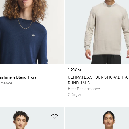
Price
1 649 kr
Cashmere Blend Tröja
ULTIMATE365 TOUR STICKAD TR
rmance
RUND HALS
Herr Performance
2 färger
nskelistan
Lägg till på önskelistan