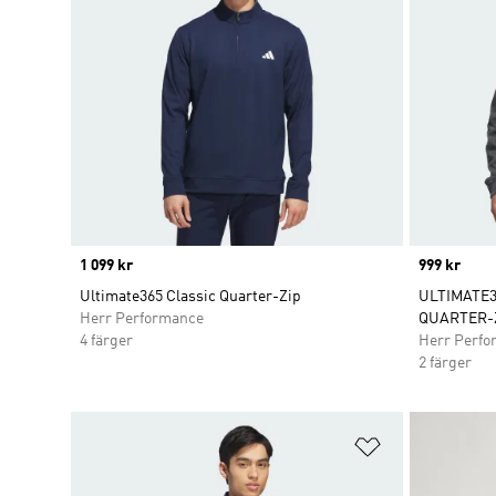
Price
1 099 kr
Price
999 kr
Ultimate365 Classic Quarter-Zip
ULTIMATE
Herr Performance
QUARTER-
4 färger
Herr Perfo
2 färger
Lägg till på ö