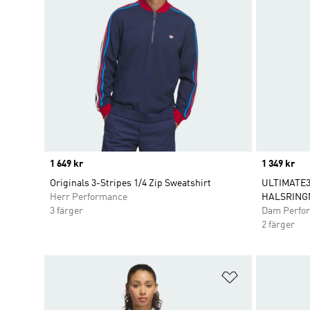
Price
1 649 kr
Price
1 349 kr
Originals 3-Stripes 1/4 Zip Sweatshirt
ULTIMATE3
Herr Performance
HALSRING
3 färger
Dam Perfo
2 färger
Lägg till på ö