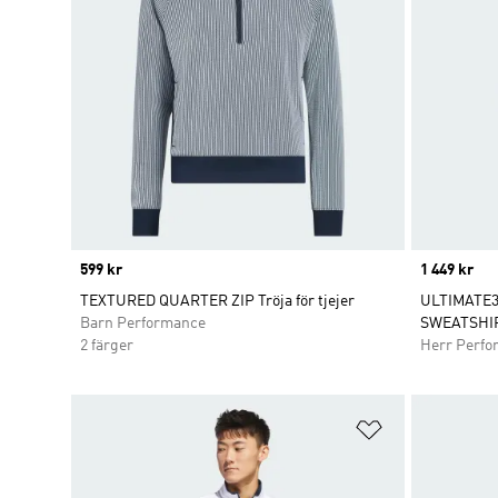
Price
599 kr
Price
1 449 kr
TEXTURED QUARTER ZIP Tröja för tjejer
ULTIMATE3
Barn Performance
SWEATSHI
2 färger
Herr Perfo
Lägg till på ö