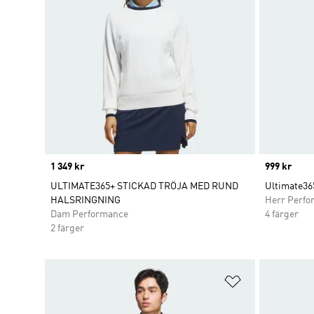
Price
1 349 kr
Price
999 kr
ULTIMATE365+ STICKAD TRÖJA MED RUND
Ultimate36
HALSRINGNING
Herr Perfo
Dam Performance
4 färger
2 färger
Lägg till på ö