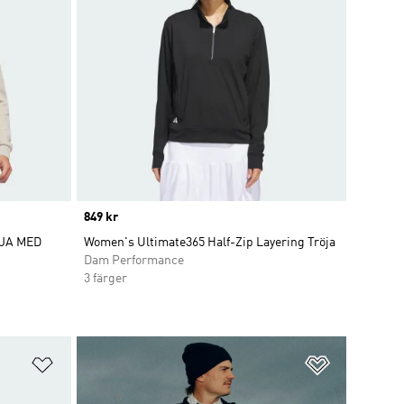
Price
849 kr
ÖJA MED
Women's Ultimate365 Half-Zip Layering Tröja
Dam Performance
3 färger
Lägg till på önskelistan
Lägg till p