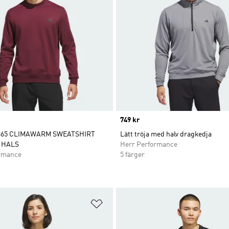
Price
749 kr
365 CLIMAWARM SWEATSHIRT
Lätt tröja med halv dragkedja
 HALS
Herr Performance
rmance
5 färger
nskelistan
Lägg till på önskelistan