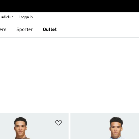
adiclub
Logga in
ers
Sporter
Outlet
nskelistan
Lägg till på önskelistan