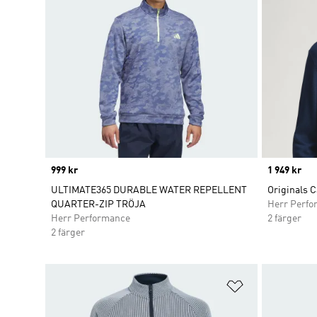
Price
999 kr
Price
1 949 kr
ULTIMATE365 DURABLE WATER REPELLENT
Originals 
QUARTER-ZIP TRÖJA
Herr Perfo
Herr Performance
2 färger
2 färger
Lägg till på ö