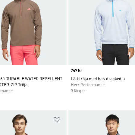
Price
749 kr
365 DURABLE WATER REPELLENT
Lätt tröja med halv dragkedja
TER-ZIP Tröja
Herr Performance
rmance
5 färger
nskelistan
Lägg till på önskelistan