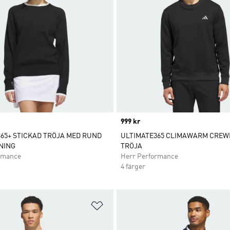
Price
999 kr
65+ STICKAD TRÖJA MED RUND
ULTIMATE365 CLIMAWARM CRE
NING
TRÖJA
rmance
Herr Performance
4 färger
nskelistan
Lägg till på önskelistan