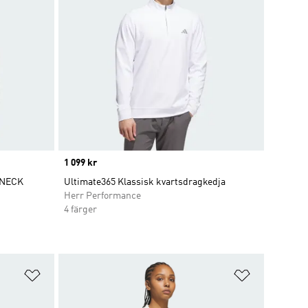
Price
1 099 kr
WNECK
Ultimate365 Klassisk kvartsdragkedja
Herr Performance
4 färger
Lägg till på önskelistan
Lägg till p