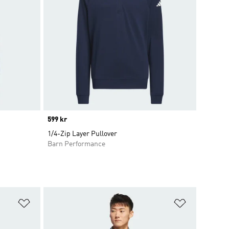
Price
599 kr
1/4-Zip Layer Pullover
Barn Performance
Lägg till på önskelistan
Lägg till p