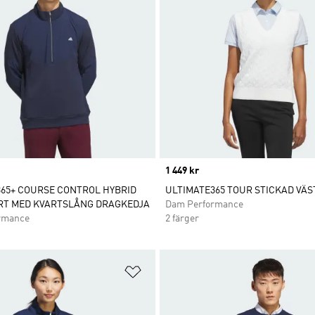
Price
1 449 kr
65+ COURSE CONTROL HYBRID
ULTIMATE365 TOUR STICKAD VÄS
RT MED KVARTSLÅNG DRAGKEDJA
Dam Performance
rmance
2 färger
nskelistan
Lägg till på önskelistan