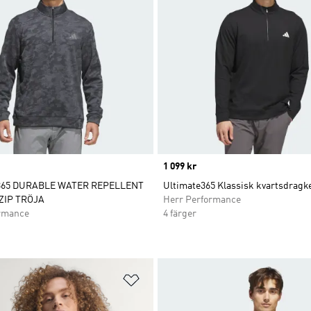
Price
1 099 kr
365 DURABLE WATER REPELLENT
Ultimate365 Klassisk kvartsdragk
ZIP TRÖJA
Herr Performance
rmance
4 färger
nskelistan
Lägg till på önskelistan