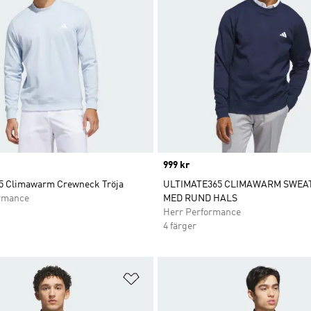
Price
999 kr
5 Climawarm Crewneck Tröja
ULTIMATE365 CLIMAWARM SWEA
rmance
MED RUND HALS
Herr Performance
4 färger
nskelistan
Lägg till på önskelistan