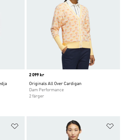
Price
2 099 kr
edja
Originals All Over Cardigan
Dam Performance
2 färger
Lägg till på önskelistan
Lägg till p