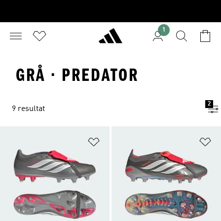
1
GRÅ · PREDATOR
2
9 resultat
Lägg till på önskelistan
Lä