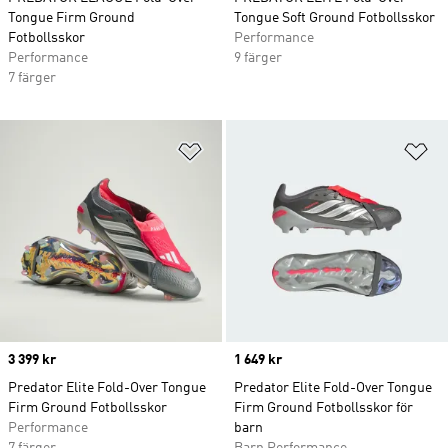
Tongue Firm Ground
Tongue Soft Ground Fotbollsskor
Fotbollsskor
Performance
Performance
9 färger
7 färger
Lägg till på önskelistan
Lä
Price
3 399 kr
Price
1 649 kr
Predator Elite Fold-Over Tongue
Predator Elite Fold-Over Tongue
Firm Ground Fotbollsskor
Firm Ground Fotbollsskor för
Performance
barn