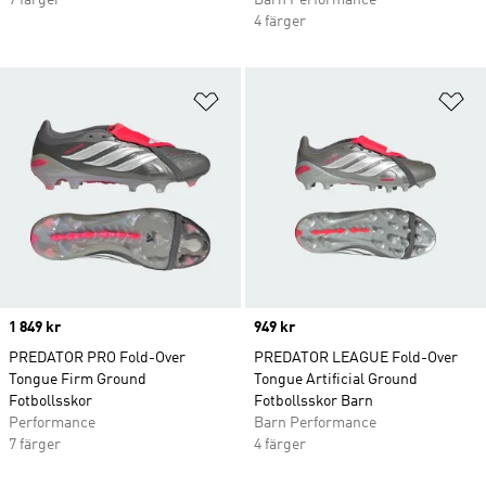
7 färger
Barn Performance
4 färger
Lägg till på önskelistan
Lä
Price
1 849 kr
Price
949 kr
PREDATOR PRO Fold-Over
PREDATOR LEAGUE Fold-Over
Tongue Firm Ground
Tongue Artificial Ground
Fotbollsskor
Fotbollsskor Barn
Performance
Barn Performance
7 färger
4 färger