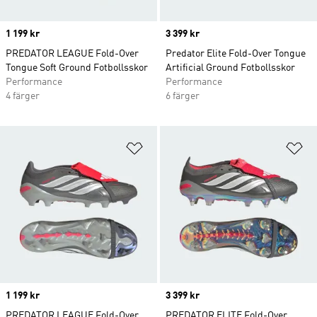
Price
1 199 kr
Price
3 399 kr
PREDATOR LEAGUE Fold-Over
Predator Elite Fold-Over Tongue
Tongue Soft Ground Fotbollsskor
Artificial Ground Fotbollsskor
Performance
Performance
4 färger
6 färger
Lägg till på önskelistan
Lä
Price
1 199 kr
Price
3 399 kr
PREDATOR LEAGUE Fold-Over
PREDATOR ELITE Fold-Over