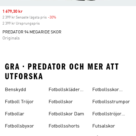
Sale price
1 679,30 kr
2 399 kr Senaste lägsta pris
-30%
Discount
2 399 kr Ursprungspris
PREDATOR 94 MEGARIDE SKOR
Originals
GRA • PREDATOR OCH MER ATT
UTFORSKA
Benskydd
Fotbollskläder
Fotbollsskor
Barn
Inomhus
Fotboll Tröjor
Fotbollskor
Fotbollsstrumpor
Fotbollar
Fotbollskor Dam
Fotbollströjor
Barn
Fotbollsbyxor
Fotbollsshorts
Futsalskor