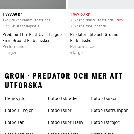
Current price
1 979,40 kr
Sale price
1 549,50 kr
1 649,50 kr Senaste lägsta pris
3 099 kr Senaste lägsta pris
-50%
Discou
3 299 kr Ursprungspris
3 099 kr Ursprungspris
Predator Elite Fold-Over Tongue
Predator Elite Soft Ground
Firm Ground Fotbollsskor
Fotbollsskor
Performance
Performance
5 färger
4 färger
GRON • PREDATOR OCH MER ATT
UTFORSKA
Benskydd
Fotbollskläder
Fotbollsskor
Barn
Inomhus
Fotboll Tröjor
Fotbollskor
Fotbollsstrumpor
Fotbollar
Fotbollskor Dam
Fotbollströjor
Barn