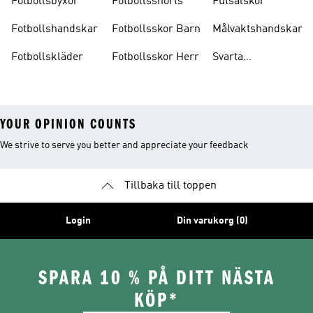
Fotbollsbyxor
Fotbollsshorts
Futsalskor
Fotbollshandskar
Fotbollsskor Barn
Målvaktshandskar
Fotbollskläder
Fotbollsskor Herr
Svarta
Fotbollsskor
YOUR OPINION COUNTS
We strive to serve you better and appreciate your feedback
Tillbaka till toppen
Login
Din varukorg (0)
SPARA 10 % PÅ DITT NÄSTA
KÖP*