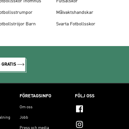
otbollsskor Inomhus
Futsalskor
otbollsstrumpor
Målvaktshandskar
otbollströjor Barn
Svarta Fotbollsskor
 GRATIS
FÖRETAGSINFO
FÖLJ OSS
Om oss
alning
Jobb
Press och media