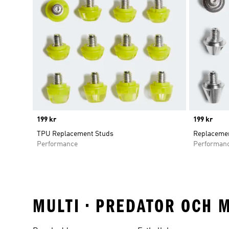
Price
199 kr
Price
199 kr
TPU Replacement Studs
Replacemen
Performance
Performan
MULTI • PREDATOR OCH 