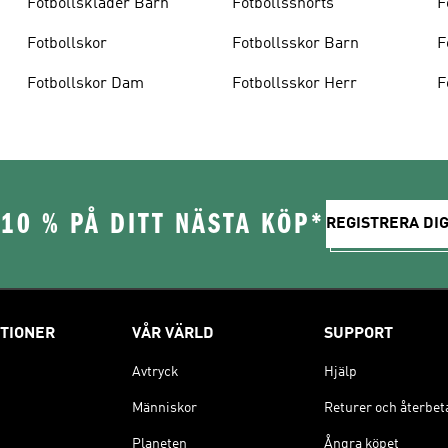
Fotbollskläder Barn
Fotbollsshorts
F
Fotbollskor
Fotbollsskor Barn
F
Fotbollskor Dam
Fotbollsskor Herr
F
10 % PÅ DITT NÄSTA KÖP*
REGISTRERA DIG
TIONER
VÅR VÄRLD
SUPPORT
Avtryck
Hjälp
Människor
Returer och återbet
Planeten
Ångra köpet