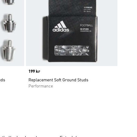
Price
199 kr
uds
Replacement Soft Ground Studs
Performance