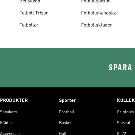
Benskydd
Fotbollsbyxor
Fotboll Tröjor
Fotbollshandskar
Fotbollar
Fotbollskläder
SPARA 
PRODUKTER
Sporter
KOLLEK
Sneakers
Football
Originals
Kläder
Basket
Spezial
Accessoarer
Golf
SL72