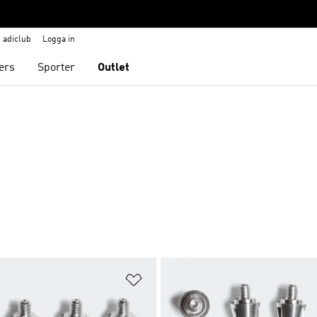
adiclub
Logga in
ers
Sporter
Outlet
nskelistan
Lägg till på önskelistan