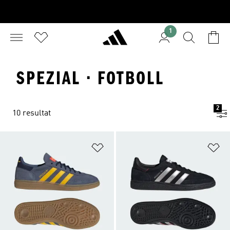
1
SPEZIAL · FOTBOLL
2
10 resultat
Lägg till på önskelistan
Lä