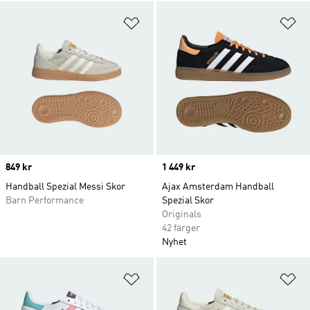
Lägg till på önskelistan
Lä
Price
849 kr
Price
1 449 kr
Handball Spezial Messi Skor
Ajax Amsterdam Handball
Barn Performance
Spezial Skor
Originals
42 färger
Nyhet
Lägg till på önskelistan
Lä