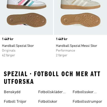
Price
1 449 kr
Price
1 449 kr
Handball Spezial Skor
Handball Spezial Messi Skor
Originals
Performance
42 färger
2 färger
SPEZIAL • FOTBOLL OCH MER ATT
UTFORSKA
Benskydd
Fotbollskläder
Fotbollsskor
Barn
Inomhus
Fotboll Tröjor
Fotbollskor
Fotbollsstrumpor