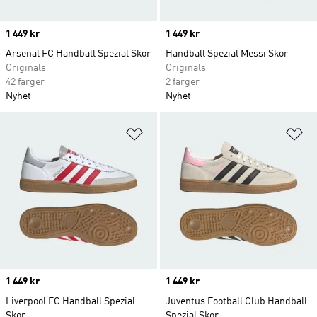
Price
1 449 kr
Price
1 449 kr
Arsenal FC Handball Spezial Skor
Handball Spezial Messi Skor
Originals
Originals
42 färger
2 färger
Nyhet
Nyhet
Lägg till på önskelistan
Lä
Price
1 449 kr
Price
1 449 kr
Liverpool FC Handball Spezial
Juventus Football Club Handball
Skor
Spezial Skor