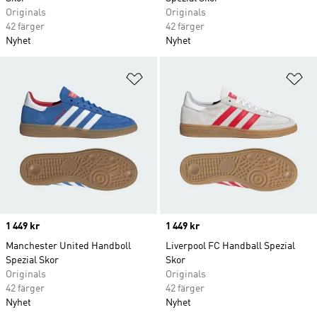
Originals
Originals
42 färger
42 färger
Nyhet
Nyhet
Lägg till på önskelistan
Lä
Price
1 449 kr
Price
1 449 kr
Manchester United Handboll
Liverpool FC Handball Spezial
Spezial Skor
Skor
Originals
Originals
42 färger
42 färger
Nyhet
Nyhet