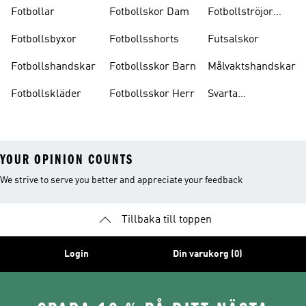
Fotbollar
Fotbollskor Dam
Fotbollströjor
Barn
Fotbollsbyxor
Fotbollsshorts
Futsalskor
Fotbollshandskar
Fotbollsskor Barn
Målvaktshandskar
Fotbollskläder
Fotbollsskor Herr
Svarta
Fotbollsskor
YOUR OPINION COUNTS
We strive to serve you better and appreciate your feedback
Tillbaka till toppen
Login
Din varukorg (0)