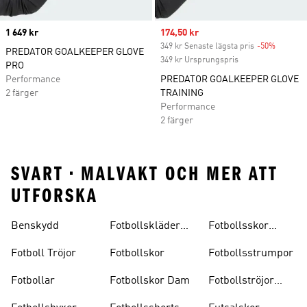
Price
1 649 kr
Sale price
174,50 kr
349 kr Senaste lägsta pris
-50%
Discoun
PREDATOR GOALKEEPER GLOVE
349 kr Ursprungspris
PRO
Performance
PREDATOR GOALKEEPER GLOVE
2 färger
TRAINING
Performance
2 färger
SVART • MALVAKT OCH MER ATT
UTFORSKA
Benskydd
Fotbollskläder
Fotbollsskor
Barn
Inomhus
Fotboll Tröjor
Fotbollskor
Fotbollsstrumpor
Fotbollar
Fotbollskor Dam
Fotbollströjor
Barn