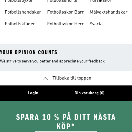
Fotbollsbyxor
Fotbollsshorts
Futsalskor
Fotbollshandskar
Fotbollsskor Barn
Målvaktshandskar
Fotbollskläder
Fotbollsskor Herr
Svarta
Fotbollsskor
YOUR OPINION COUNTS
We strive to serve you better and appreciate your feedback
Tillbaka till toppen
Login
Din varukorg (0)
SPARA 10 % PÅ DITT NÄSTA
KÖP*