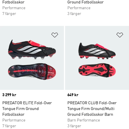
Fotbollsskor
Ground Fotbollsskor
Performance
Performance
7 färger
3 färger
Lägg till på önskelistan
Lä
Price
3 299 kr
Price
649 kr
PREDATOR ELITE Fold-Over
PREDATOR CLUB Fold-Over
Tongue Firm Ground
Tongue Firm Ground/Multi
Fotbollsskor
Ground Fotbollsskor Barn
Performance
Barn Performance
7 färger
3 färger