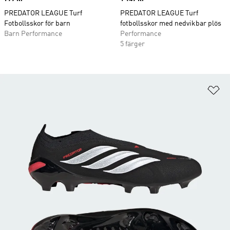
PREDATOR LEAGUE Turf
PREDATOR LEAGUE Turf
Fotbollsskor för barn
fotbollsskor med nedvikbar plös
Barn Performance
Performance
5 färger
Lä