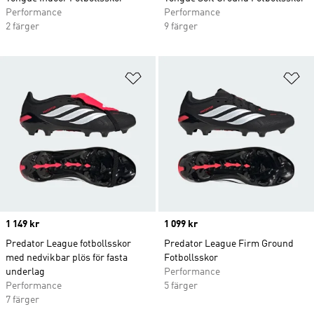
Performance
Performance
2 färger
9 färger
Lägg till på önskelistan
Lä
Price
1 149 kr
Price
1 099 kr
Predator League fotbollsskor
Predator League Firm Ground
med nedvikbar plös för fasta
Fotbollsskor
underlag
Performance
Performance
5 färger
7 färger