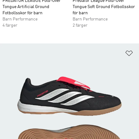
PREDATOR LEAGUE Fold-Over
Predator League Fold-Over
Tongue Artificial Ground
Tongue Soft Ground Fotbollsskor
Fotbollsskor för barn
för barn
Barn Performance
Barn Performance
4 färger
2 färger
Lä