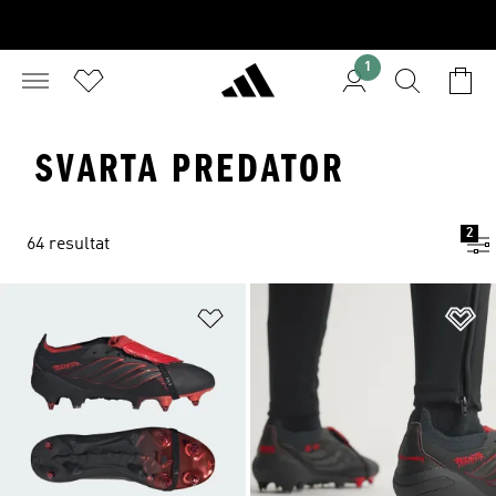
1
SVARTA PREDATOR
2
64 resultat
Lägg till på önskelistan
Lä