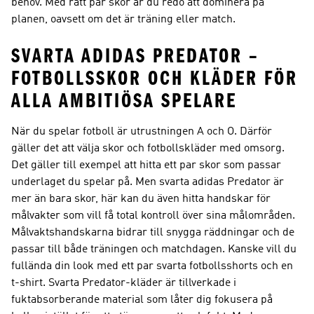
behov. Med rätt par skor är du redo att dominera på
planen, oavsett om det är träning eller match.
SVARTA ADIDAS PREDATOR –
FOTBOLLSSKOR OCH KLÄDER FÖR
ALLA AMBITIÖSA SPELARE
När du spelar fotboll är utrustningen A och O. Därför
gäller det att välja skor och fotbollskläder med omsorg.
Det gäller till exempel att hitta ett par skor som passar
underlaget du spelar på. Men svarta adidas Predator är
mer än bara skor, här kan du även hitta handskar för
målvakter som vill få total kontroll över sina målområden.
Målvaktshandskarna bidrar till snygga räddningar och de
passar till både träningen och matchdagen. Kanske vill du
fullända din look med ett par svarta fotbollsshorts och en
t-shirt. Svarta Predator-kläder är tillverkade i
fuktabsorberande material som låter dig fokusera på