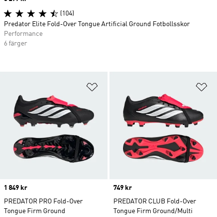
(104)
Predator Elite Fold-Over Tongue Artificial Ground Fotbollsskor
Performance
6 färger
Lägg till på önskelistan
Lä
Price
1 849 kr
Price
749 kr
PREDATOR PRO Fold-Over
PREDATOR CLUB Fold-Over
Tongue Firm Ground
Tongue Firm Ground/Multi