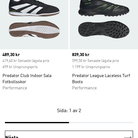
Current price
489,30 kr
Current price
839,30 kr
419,40 kr Senaste lägsta pris
599,50 kr Senaste lägsta pris
699 kr Ursprungspris
1 199 kr Ursprungspris
Predator Club Indoor Sala
Predator League Laceless Turf
Fotbollsskor
Boots
Performance
Performance
Sida: 1 av 2