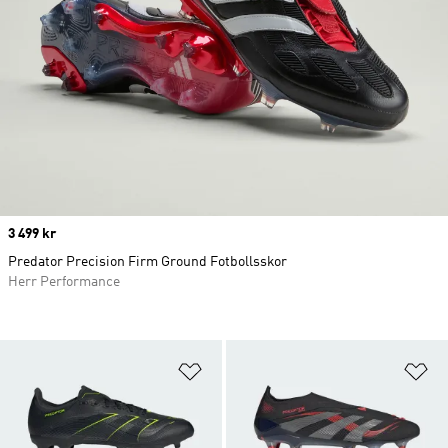
Price
3 499 kr
Predator Precision Firm Ground Fotbollsskor
Herr Performance
Lägg till på önskelistan
Lä