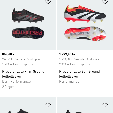
Lägg till på önskelistan
Lä
Current price
869,40 kr
Current price
1 799,40 kr
724,50 kr Senaste lägsta pris
1 499,50 kr Senaste lägsta pris
1 449 kr Ursprungspris
2 999 kr Ursprungspris
Predator Elite Firm Ground
Predator Elite Soft Ground
Fotbollsskor
Fotbollsskor
Barn Performance
Performance
2 färger
Lägg till på önskelistan
Lä