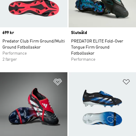
Price
699 kr
Slutsåld
Predator Club Firm Ground/Multi
PREDATOR ELITE Fold-Over
Ground Fotbollsskor
Tongue Firm Ground
Performance
Fotbollsskor
2 färger
Performance
Lägg till på önskelistan
Lä