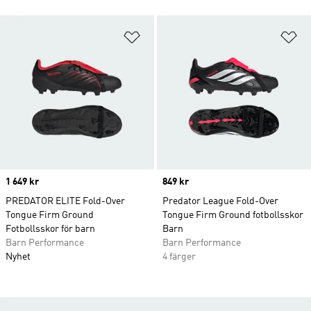
Lägg till på önskelistan
Lä
Price
1 649 kr
Price
849 kr
PREDATOR ELITE Fold-Over
Predator League Fold-Over
Tongue Firm Ground
Tongue Firm Ground fotbollsskor
Fotbollsskor för barn
Barn
Barn Performance
Barn Performance
Nyhet
4 färger