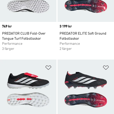
Price
749 kr
Price
3 199 kr
PREDATOR CLUB Fold-Over
PREDATOR ELITE Soft Ground
Tongue Turf Fotbollsskor
Fotbollsskor
Performance
Performance
3 färger
2 färger
Lägg till på önskelistan
Lä