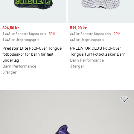
Sale price
824,50 kr
Sale price
519,20 kr
1 649 kr Senaste lägsta pris
-50%
Discount
649 kr Senaste lägsta pris
-20%
Discoun
1 649 kr Ursprungspris
649 kr Ursprungspris
Predator Elite Fold-Over Tongue
PREDATOR CLUB Fold-Over
fotbollsskor för barn för fast
Tongue Turf Fotbollsskor Barn
underlag
Barn Performance
Barn Performance
3 färger
3 färger
Lä