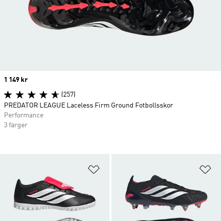
Price
1 149 kr
(257)
PREDATOR LEAGUE Laceless Firm Ground Fotbollsskor
Performance
3 färger
Lägg till på önskelistan
Lä