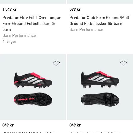
Price
1 549 kr
Price
599 kr
Predator Elite Fold-Over Tongue
Predator Club Firm Ground/Multi
Firm Ground Fotbollsskor för
Ground Fotbollsskor för barn
barn
Barn Performance
Barn Performance
4 färger
Lägg till på önskelistan
Lä
Price
849 kr
Price
849 kr