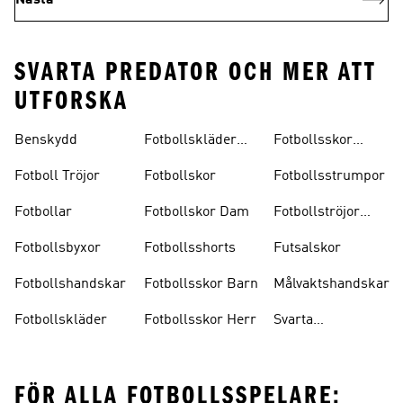
Nästa
SVARTA PREDATOR OCH MER ATT
UTFORSKA
Benskydd
Fotbollskläder
Fotbollsskor
Barn
Inomhus
Fotboll Tröjor
Fotbollskor
Fotbollsstrumpor
Fotbollar
Fotbollskor Dam
Fotbollströjor
Barn
Fotbollsbyxor
Fotbollsshorts
Futsalskor
Fotbollshandskar
Fotbollsskor Barn
Målvaktshandskar
Fotbollskläder
Fotbollsskor Herr
Svarta
Fotbollsskor
FÖR ALLA FOTBOLLSSPELARE: