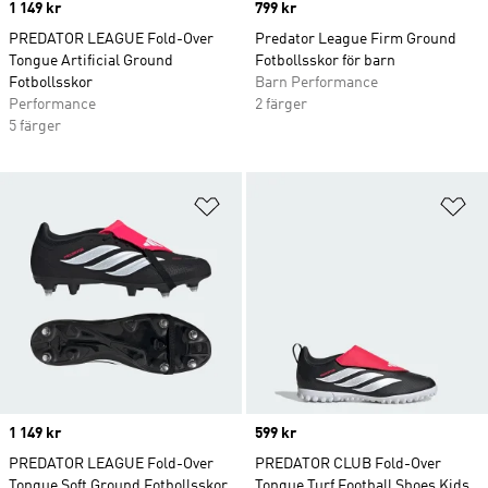
Price
1 149 kr
Price
799 kr
PREDATOR LEAGUE Fold-Over
Predator League Firm Ground
Tongue Artificial Ground
Fotbollsskor för barn
Fotbollsskor
Barn Performance
Performance
2 färger
5 färger
Lägg till på önskelistan
Lä
Price
1 149 kr
Price
599 kr
PREDATOR LEAGUE Fold-Over
PREDATOR CLUB Fold-Over
Tongue Soft Ground Fotbollsskor
Tongue Turf Football Shoes Kids