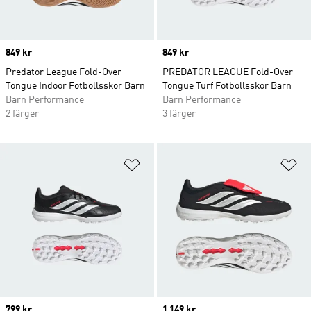
Price
849 kr
Price
849 kr
Predator League Fold-Over
PREDATOR LEAGUE Fold-Over
Tongue Indoor Fotbollsskor Barn
Tongue Turf Fotbollsskor Barn
Barn Performance
Barn Performance
2 färger
3 färger
Lägg till på önskelistan
Lä
Price
799 kr
Price
1 149 kr