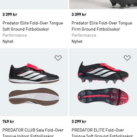
Price
3 399 kr
Price
3 399 kr
Predator Elite Fold-Over Tongue
Predator Elite Fold-Over Tongue
Soft Ground Fotbollsskor
Firm Ground Fotbollsskor
Performance
Performance
Nyhet
Nyhet
Lägg till på önskelistan
Lä
Price
749 kr
Price
3 299 kr
PREDATOR CLUB Sala Fold-Over
PREDATOR ELITE Fold-Over
Tongue Indoor Fotbollsskor
Tongue Soft Ground Fotbollsskor