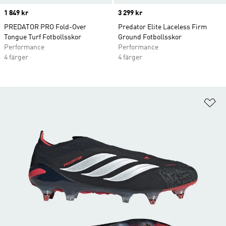
Price
1 849 kr
Price
3 299 kr
PREDATOR PRO Fold-Over
Predator Elite Laceless Firm
Tongue Turf Fotbollsskor
Ground Fotbollsskor
Performance
Performance
4 färger
4 färger
Lä