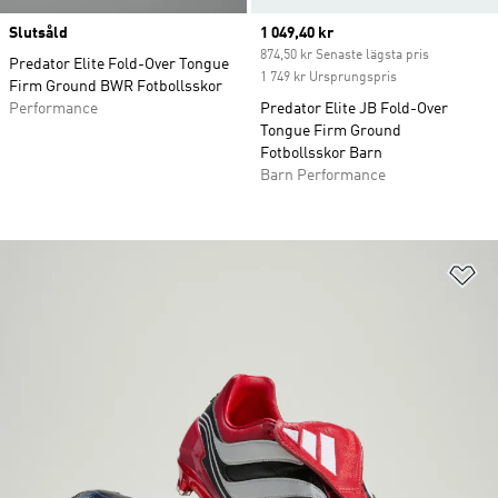
Slutsåld
Current price
1 049,40 kr
874,50 kr Senaste lägsta pris
Predator Elite Fold-Over Tongue
1 749 kr Ursprungspris
Firm Ground BWR Fotbollsskor
Performance
Predator Elite JB Fold-Over
Tongue Firm Ground
Fotbollsskor Barn
Barn Performance
Lä