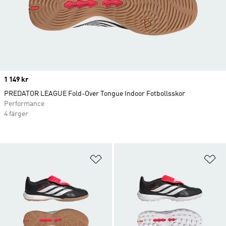
Price
1 149 kr
PREDATOR LEAGUE Fold-Over Tongue Indoor Fotbollsskor
Performance
4 färger
Lägg till på önskelistan
Lä