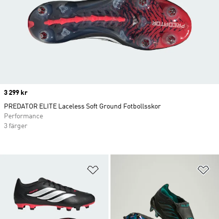
Price
3 299 kr
PREDATOR ELITE Laceless Soft Ground Fotbollsskor
Performance
3 färger
Lägg till på önskelistan
Lä