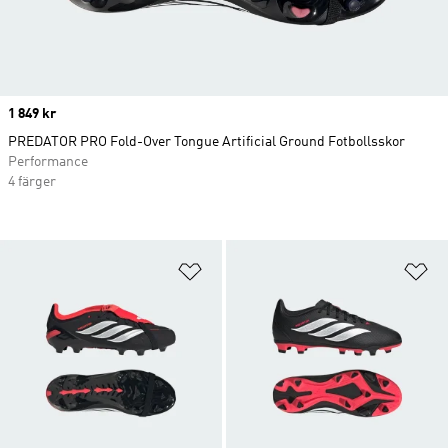
Price
1 849 kr
PREDATOR PRO Fold-Over Tongue Artificial Ground Fotbollsskor
Performance
4 färger
Lägg till på önskelistan
Lä