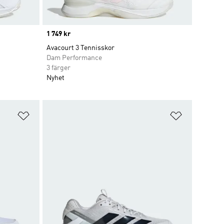
Price
1 749 kr
Avacourt 3 Tennisskor
Dam Performance
3 färger
Nyhet
Lägg till på önskelistan
Lägg till p