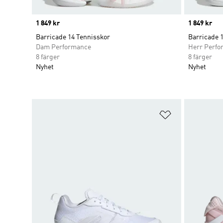
Price
1 849 kr
Price
1 849 kr
Barricade 14 Tennisskor
Barricade 
Dam Performance
Herr Perfo
8 färger
8 färger
Nyhet
Nyhet
Lägg till på ö