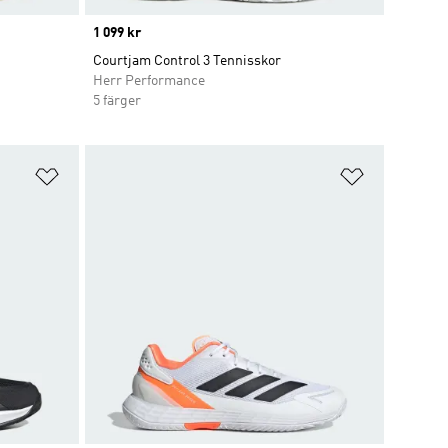
Price
1 099 kr
Courtjam Control 3 Tennisskor
Herr Performance
5 färger
Lägg till på önskelistan
Lägg till p