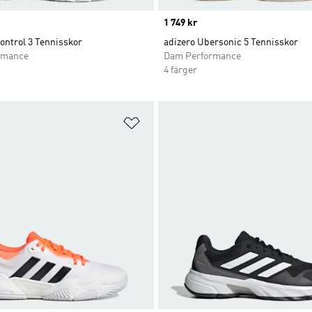
Price
1 749 kr
ontrol 3 Tennisskor
adizero Ubersonic 5 Tennisskor
rmance
Dam Performance
4 färger
nskelistan
Lägg till på önskelistan