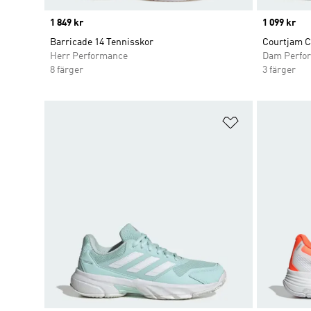
Price
1 849 kr
Price
1 099 kr
Barricade 14 Tennisskor
Courtjam C
Herr Performance
Dam Perfo
8 färger
3 färger
Lägg till på ö