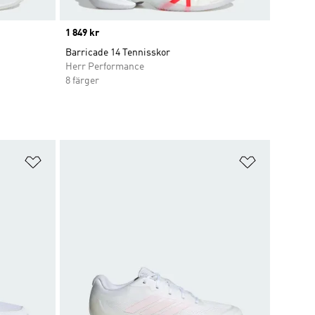
Price
1 849 kr
Barricade 14 Tennisskor
Herr Performance
8 färger
Lägg till på önskelistan
Lägg till p