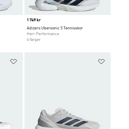
Price
1 749 kr
Adizero Ubersonic 5 Tennisskor
Herr Performance
4 färger
Lägg till på önskelistan
Lägg till p