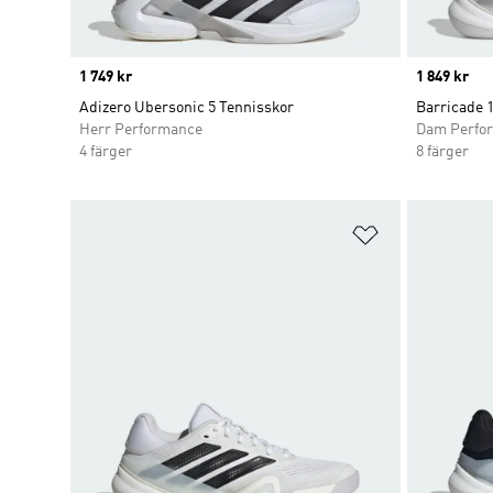
Price
1 749 kr
Price
1 849 kr
Adizero Ubersonic 5 Tennisskor
Barricade 
Herr Performance
Dam Perfo
4 färger
8 färger
Lägg till på ö