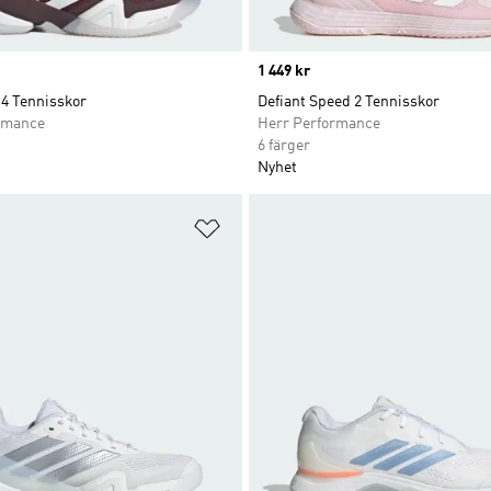
Price
1 449 kr
14 Tennisskor
Defiant Speed 2 Tennisskor
rmance
Herr Performance
6 färger
Nyhet
nskelistan
Lägg till på önskelistan