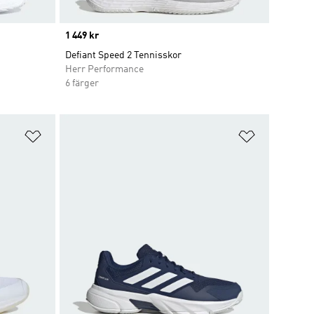
Price
1 449 kr
Defiant Speed 2 Tennisskor
Herr Performance
6 färger
Lägg till på önskelistan
Lägg till p