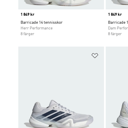
Price
1 849 kr
Price
1 849 kr
Barricade 14 tennisskor
Barricade 
Herr Performance
Dam Perfo
8 färger
8 färger
Lägg till på ö