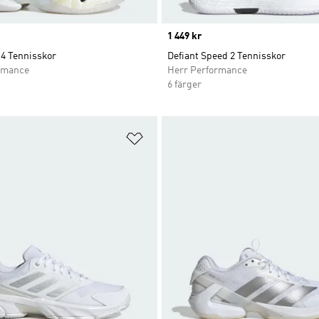
Price
1 449 kr
14 Tennisskor
Defiant Speed 2 Tennisskor
rmance
Herr Performance
6 färger
nskelistan
Lägg till på önskelistan