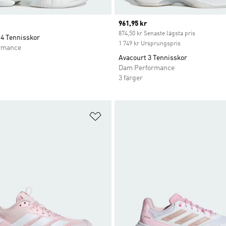
Current price
961,95 kr
874,50 kr Senaste lägsta pris
14 Tennisskor
1 749 kr Ursprungspris
rmance
Avacourt 3 Tennisskor
Dam Performance
3 färger
nskelistan
Lägg till på önskelistan