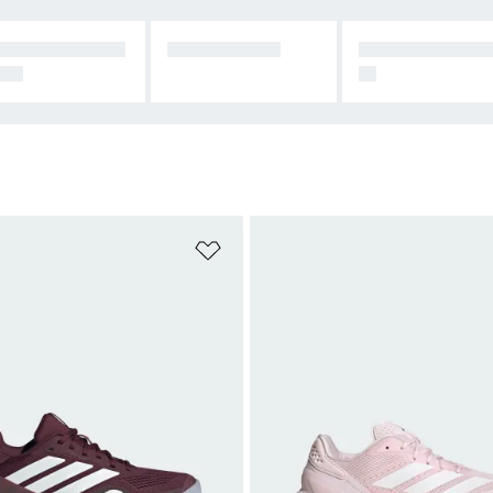
ANDADE UNDE
TENNISSKOR
ALLT INOM TE
AG
IS
nskelistan
Lägg till på önskelistan