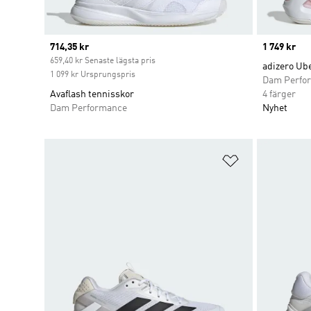
Current price
714,35 kr
Price
1 749 kr
659,40 kr Senaste lägsta pris
adizero Ub
1 099 kr Ursprungspris
Dam Perfo
Avaflash tennisskor
4 färger
Dam Performance
Nyhet
Lägg till på ö