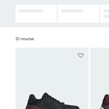
HARDCOURT
GRUSBANA
BL
RL
52 resultat
Lägg till på ö