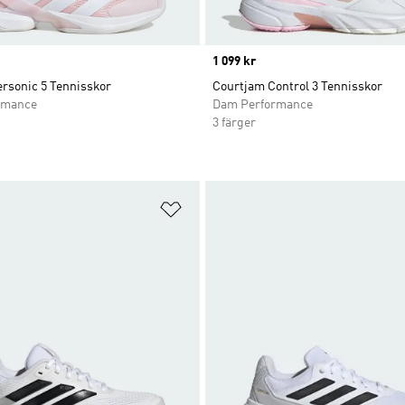
Price
1 099 kr
ersonic 5 Tennisskor
Courtjam Control 3 Tennisskor
rmance
Dam Performance
3 färger
nskelistan
Lägg till på önskelistan