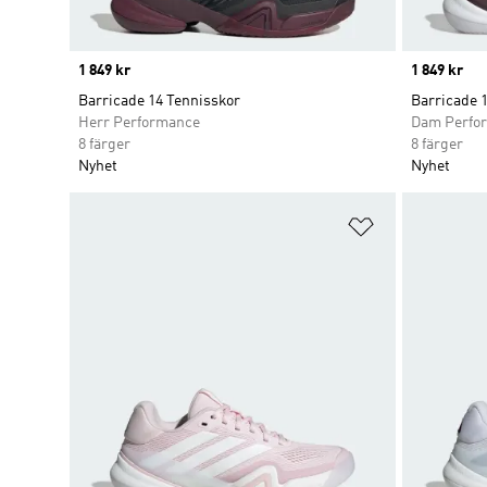
Price
1 849 kr
Price
1 849 kr
Barricade 14 Tennisskor
Barricade 
Herr Performance
Dam Perfo
8 färger
8 färger
Nyhet
Nyhet
Lägg till på ö