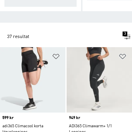
f.
3
37 resultat
Lägg till på önskelistan
Lä
Price
599 kr
Price
949 kr
adi365 Climacool korta
ADI365 Climawarm+ 1/1