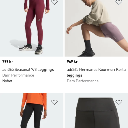
Lägg till på önskelistan
Lä
Price
799 kr
Price
949 kr
adi365 Seasonal 7/8 Leggings
adi365 Hermanos Kourmori Korta
Dam Performance
leggings
Nyhet
Dam Performance
Lägg till på önskelistan
Lä