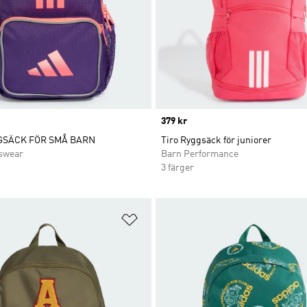
Price
379 kr
GSÄCK FÖR SMÅ BARN
Tiro Ryggsäck för juniorer
swear
Barn Performance
3 färger
nskelistan
Lägg till på önskelistan