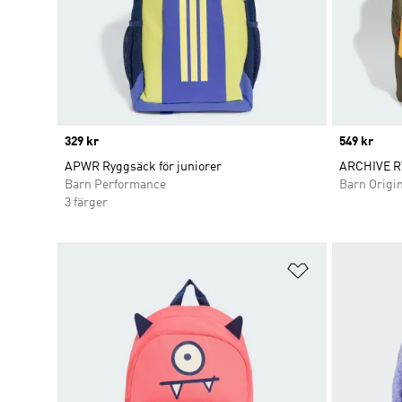
Price
329 kr
Price
549 kr
APWR Ryggsäck för juniorer
ARCHIVE 
Barn Performance
Barn Origi
3 färger
Lägg till på ö