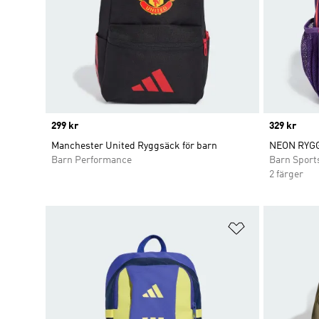
Price
299 kr
Price
329 kr
Manchester United Ryggsäck för barn
NEON RYG
Barn Performance
Barn Sport
2 färger
Lägg till på ö