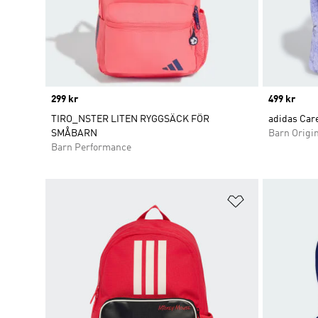
Price
299 kr
Price
499 kr
TIRO_NSTER LITEN RYGGSÄCK FÖR
adidas Car
SMÅBARN
Barn Origi
Barn Performance
Lägg till på ö