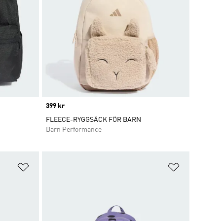
Price
399 kr
FLEECE-RYGGSÄCK FÖR BARN
Barn Performance
Lägg till på önskelistan
Lägg till p