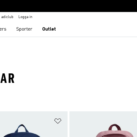
adiclub
Logga in
ers
Sporter
Outlet
KAR
nskelistan
Lägg till på önskelistan