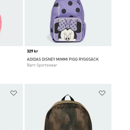
Price
329 kr
ADIDAS DISNEY MIMMI PIGG RYGGSÄCK
Barn Sportswear
Lägg till på önskelistan
Lägg till p