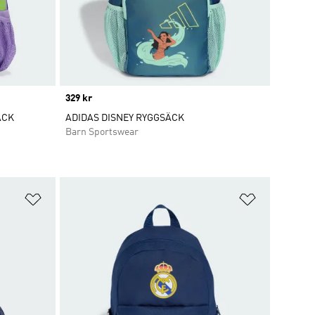
Price
329 kr
ÄCK
ADIDAS DISNEY RYGGSÄCK
Barn Sportswear
Lägg till på önskelistan
Lägg till p