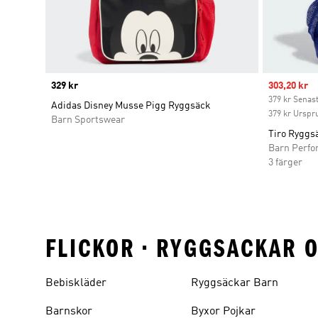
Price
329 kr
Sale price
303,20 kr
379 kr Senast
Adidas Disney Musse Pigg Ryggsäck
379 kr Urspr
Barn Sportswear
Tiro Ryggsä
Barn Perf
3 färger
FLICKOR • RYGGSACKAR 
Bebiskläder
Ryggsäckar Barn
Barnskor
Byxor Pojkar