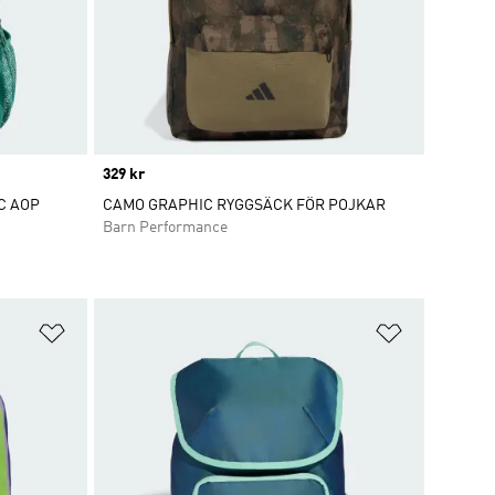
Price
329 kr
C AOP
CAMO GRAPHIC RYGGSÄCK FÖR POJKAR
Barn Performance
Lägg till på önskelistan
Lägg till p