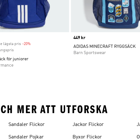
Price
449 kr
e lägsta pris
-20%
Discount
ADIDAS MINECRAFT RYGGSÄCK
ungspris
Barn Sportswear
ck för juniorer
ormance
OCH MER ATT UTFORSKA
Sandaler Flickor
Jackor Flickor
J
Sandaler Pojkar
Byxor Flickor
O