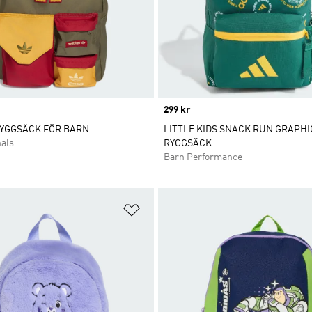
Price
299 kr
RYGGSÄCK FÖR BARN
LITTLE KIDS SNACK RUN GRAPHI
nals
RYGGSÄCK
Barn Performance
nskelistan
Lägg till på önskelistan