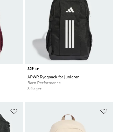
Price
329 kr
APWR Ryggsäck för juniorer
Barn Performance
3 färger
Lägg till på önskelistan
Lägg till p