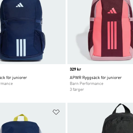
Price
329 kr
ck för juniorer
APWR Ryggsäck för juniorer
ormance
Barn Performance
3 färger
nskelistan
Lägg till på önskelistan