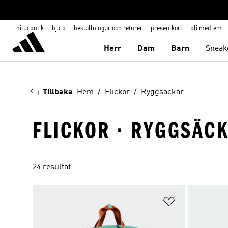
hitta butik
hjälp
beställningar och returer
presentkort
bli medlem
Herr
Dam
Barn
Sneak
Tillbaka
Hem
Flickor
Ryggsäckar
FLICKOR · RYGGSÄC
24 resultat
Lägg till på ö