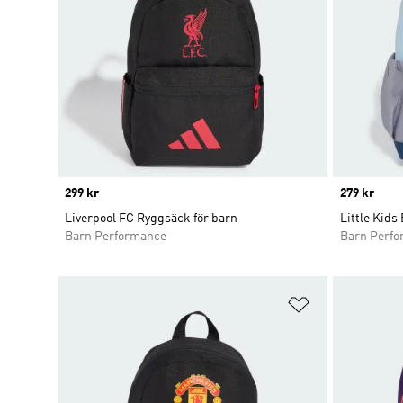
Price
299 kr
Price
279 kr
Liverpool FC Ryggsäck för barn
Little Kids
Barn Performance
Barn Perf
Lägg till på ö