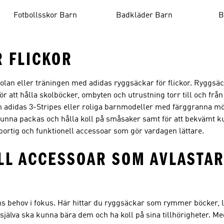
Fotbollsskor Barn
Badkläder Barn
B
 FLICKOR
 skolan eller träningen med adidas ryggsäckar för flickor. Ryggsä
ör att hålla skolböcker, ombyten och utrustning torr till och frå
m adidas 3-Stripes eller roliga barnmodeller med färggranna mön
t kunna packas och hålla koll på småsaker samt för att bekvämt k
portig och funktionell accessoar som gör vardagen lättare.
L ACCESSOAR SOM AVLASTAR
ns behov i fokus. Här hittar du ryggsäckar som rymmer böcker, 
själva ska kunna bära dem och ha koll på sina tillhörigheter. M