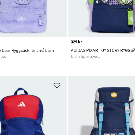
Price
329 kr
e Bear Ryggsäck för små barn
ADIDAS PIXAR TOY STORY RYGGS
nals
Barn Sportswear
nskelistan
Lägg till på önskelistan