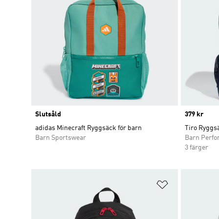
Slutsåld
Price
379 kr
adidas Minecraft Ryggsäck för barn
Tiro Ryggsä
Barn Sportswear
Barn Perf
3 färger
Lägg till på ö