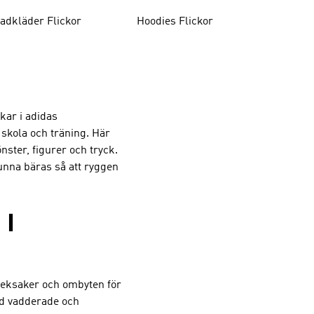
adkläder Flickor
Hoodies Flickor
ckar i adidas
n skola och träning. Här
ster, figurer och tryck.
unna bäras så att ryggen
 I
leksaker och ombyten för
ed vadderade och