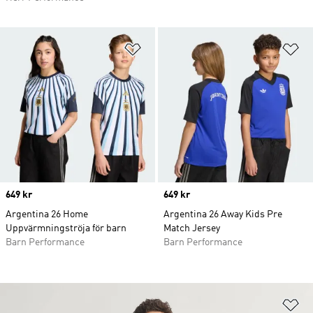
Lägg till på önskelistan
Lä
Price
649 kr
Price
649 kr
Argentina 26 Home
Argentina 26 Away Kids Pre
Uppvärmningströja för barn
Match Jersey
Barn Performance
Barn Performance
Lä