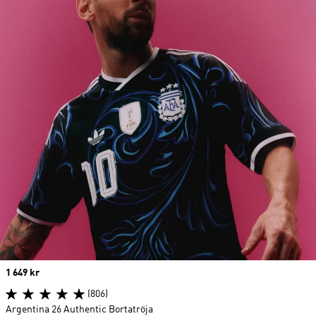
Price
1 649 kr
(806)
Argentina 26 Authentic Bortatröja