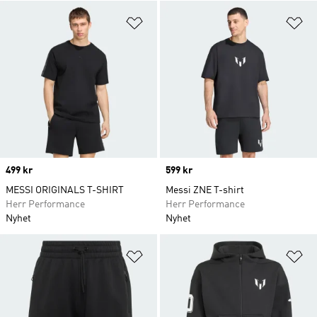
Lägg till på önskelistan
Lä
Price
499 kr
Price
599 kr
MESSI ORIGINALS T-SHIRT
Messi ZNE T-shirt
Herr Performance
Herr Performance
Nyhet
Nyhet
Lägg till på önskelistan
Lä