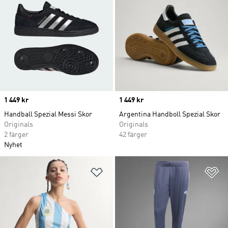
Price
1 449 kr
Price
1 449 kr
Handball Spezial Messi Skor
Argentina Handboll Spezial Skor
Originals
Originals
2 färger
42 färger
Nyhet
Lägg till på önskelistan
Lä