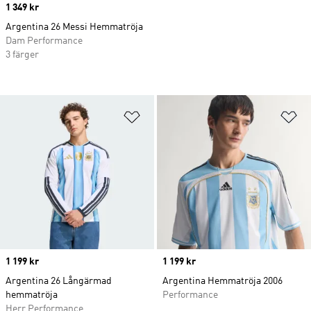
Price
1 349 kr
Argentina 26 Messi Hemmatröja
Dam Performance
3 färger
Lägg till på önskelistan
Lä
Price
1 199 kr
Price
1 199 kr
Argentina 26 Långärmad
Argentina Hemmatröja 2006
hemmatröja
Performance
Herr Performance