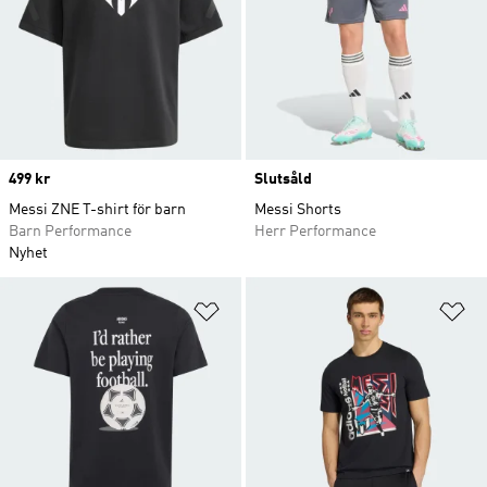
Price
499 kr
Slutsåld
Messi ZNE T-shirt för barn
Messi Shorts
Barn Performance
Herr Performance
Nyhet
Lägg till på önskelistan
Lä