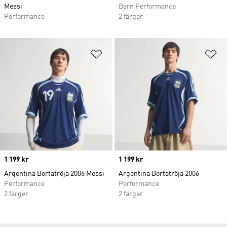
Messi
Barn Performance
Performance
2 färger
Lägg till på önskelistan
Lä
Price
1 199 kr
Price
1 199 kr
Argentina Bortatröja 2006 Messi
Argentina Bortatröja 2006
Performance
Performance
2 färger
2 färger