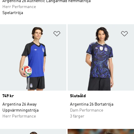
Argentina 26 Authentic Långärmad hemmatröja
Herr Performance
Spelartröja
Lägg till på önskelistan
Lä
Price
749 kr
Slutsåld
Argentina 26 Away
Argentina 26 Bortatröja
Uppvärmningströja
Dam Performance
Herr Performance
3 färger