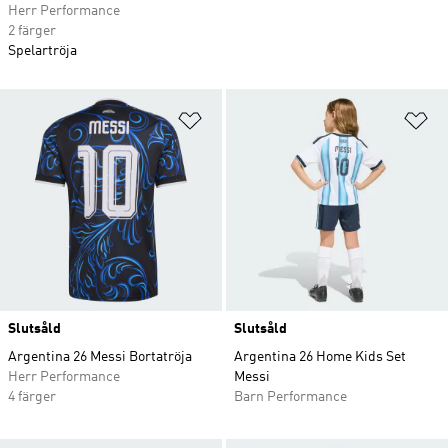
Herr Performance
2 färger
Spelartröja
Lägg till på önskelistan
Lä
Slutsåld
Slutsåld
Argentina 26 Messi Bortatröja
Argentina 26 Home Kids Set
Herr Performance
Messi
4 färger
Barn Performance