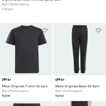
Barn Performance
2 färger
Lägg till på önskelistan
Lä
Price
299 kr
Price
499 kr
Messi Originals T-shirt för barn
Messi Originals Byxor för barn
Barn Performance
Barn Performance
Nyhet
Nyhet