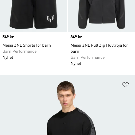
Price
549 kr
Price
849 kr
Messi ZNE Shorts för barn
Messi ZNE Full Zip Huvtröja för
Barn Performance
barn
Nyhet
Barn Performance
Nyhet
Lä