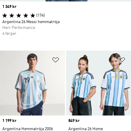
Price
1 349 kr
(174)
Argentina 26 Messi hemmatröja
Herr Performance
4 färger
Lägg till på önskelistan
Lä
Price
1 199 kr
Price
849 kr
Argentina Hemmatröja 2006
Argentina 26 Home