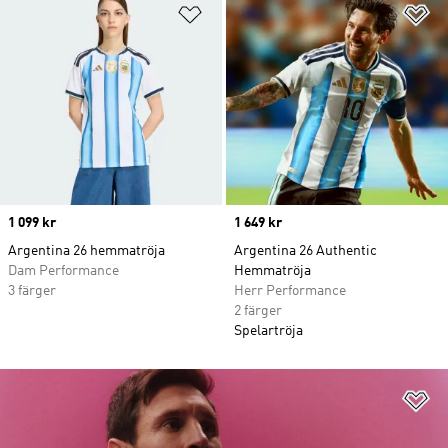
Lägg till på önskelistan
Lä
Price
1 099 kr
Price
1 649 kr
Argentina 26 hemmatröja
Argentina 26 Authentic
Dam Performance
Hemmatröja
3 färger
Herr Performance
2 färger
Spelartröja
Lä