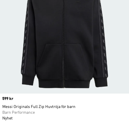
Price
599 kr
Messi Originals Full Zip Huvtröja för barn
Barn Performance
Nyhet