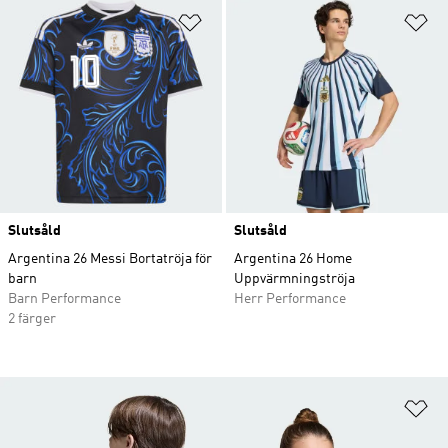
Lägg till på önskelistan
Lä
Slutsåld
Slutsåld
Argentina 26 Messi Bortatröja för
Argentina 26 Home
barn
Uppvärmningströja
Barn Performance
Herr Performance
2 färger
Lä