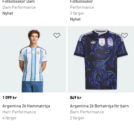
Fotbollsskor Dam
Fotbollsskor
Dam Performance
Performance
Nyhet
3 färger
Nyhet
Lägg till på önskelistan
Lä
Price
1 099 kr
Price
849 kr
Argentina 26 Hemmatröja
Argentina 26 Bortatröja för barn
Herr Performance
Barn Performance
4 färger
2 färger