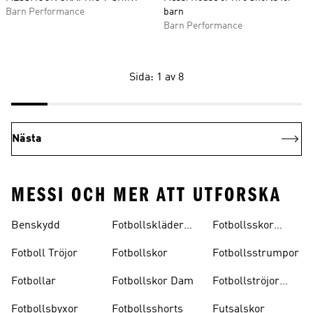
Barn Performance
barn
Barn Performance
Sida: 1 av 8
Nästa
MESSI OCH MER ATT UTFORSKA
Benskydd
Fotbollskläder
Fotbollsskor
Barn
Inomhus
Fotboll Tröjor
Fotbollskor
Fotbollsstrumpor
Fotbollar
Fotbollskor Dam
Fotbollströjor
Barn
Fotbollsbyxor
Fotbollsshorts
Futsalskor