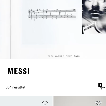
MESSI
1
354 resultat
Lägg till på önskelistan
Lä