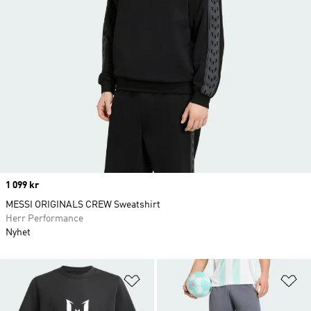
Price
1 099 kr
MESSI ORIGINALS CREW Sweatshirt
Herr Performance
Nyhet
Lägg till på önskelistan
Lä