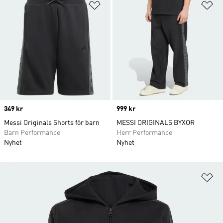
Lägg till på önskelistan
Lä
Price
349 kr
Price
999 kr
Messi Originals Shorts för barn
MESSI ORIGINALS BYXOR
Barn Performance
Herr Performance
Nyhet
Nyhet
Lä