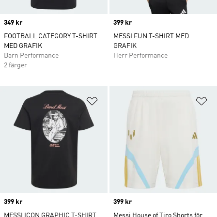
Price
349 kr
Price
399 kr
FOOTBALL CATEGORY T-SHIRT
MESSI FUN T-SHIRT MED
MED GRAFIK
GRAFIK
Barn Performance
Herr Performance
2 färger
Lägg till på önskelistan
Lä
Price
399 kr
Price
399 kr
MESSI ICON GRAPHIC T-SHIRT
Messi House of Tiro Shorts för