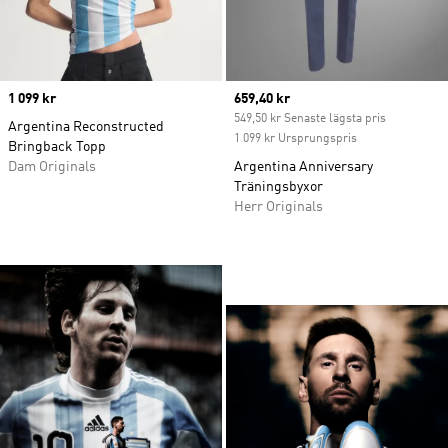
Price
1 099 kr
Current price
659,40 kr
549,50 kr Senaste lägsta pris
Argentina Reconstructed
1 099 kr Ursprungspris
Bringback Topp
Dam Originals
Argentina Anniversary
Träningsbyxor
Herr Originals