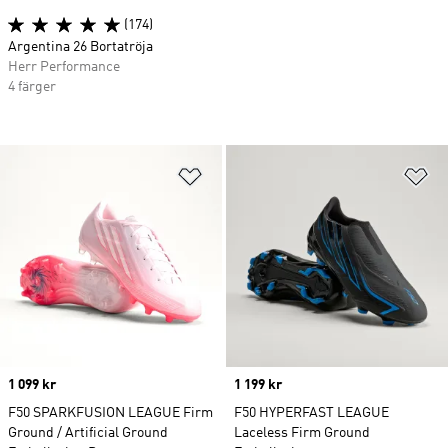
(174)
Argentina 26 Bortatröja
Herr Performance
4 färger
Lägg till på önskelistan
Lä
Price
1 099 kr
Price
1 199 kr
F50 SPARKFUSION LEAGUE Firm
F50 HYPERFAST LEAGUE
Ground / Artificial Ground
Laceless Firm Ground