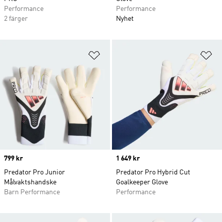
Performance
Performance
2 färger
Nyhet
Lägg till på önskelistan
Lä
Price
799 kr
Price
1 649 kr
Predator Pro Junior
Predator Pro Hybrid Cut
Målvaktshandske
Goalkeeper Glove
Barn Performance
Performance