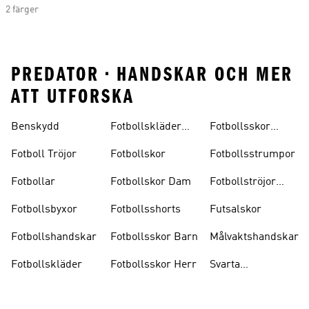
2 färger
PREDATOR • HANDSKAR OCH MER
ATT UTFORSKA
Benskydd
Fotbollskläder
Fotbollsskor
Barn
Inomhus
Fotboll Tröjor
Fotbollskor
Fotbollsstrumpor
Fotbollar
Fotbollskor Dam
Fotbollströjor
Barn
Fotbollsbyxor
Fotbollsshorts
Futsalskor
Fotbollshandskar
Fotbollsskor Barn
Målvaktshandskar
Fotbollskläder
Fotbollsskor Herr
Svarta
Fotbollsskor