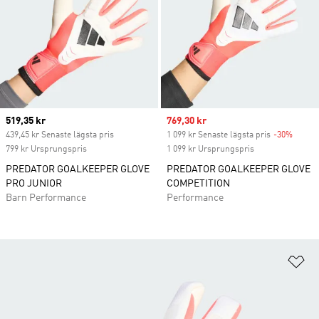
Current price
519,35 kr
Sale price
769,30 kr
439,45 kr Senaste lägsta pris
1 099 kr Senaste lägsta pris
-30%
Discou
799 kr Ursprungspris
1 099 kr Ursprungspris
PREDATOR GOALKEEPER GLOVE
PREDATOR GOALKEEPER GLOVE
PRO JUNIOR
COMPETITION
Barn Performance
Performance
Lä