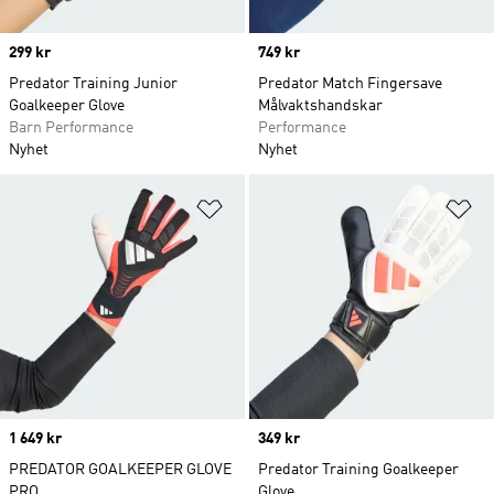
Price
299 kr
Price
749 kr
Predator Training Junior
Predator Match Fingersave
Goalkeeper Glove
Målvaktshandskar
Barn Performance
Performance
Nyhet
Nyhet
Lägg till på önskelistan
Lä
Price
1 649 kr
Price
349 kr
PREDATOR GOALKEEPER GLOVE
Predator Training Goalkeeper
PRO
Glove