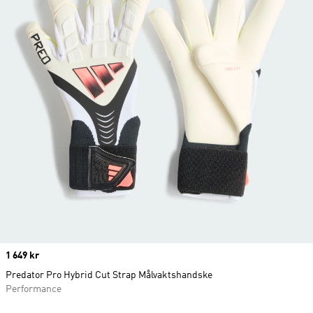
Price
1 649 kr
Predator Pro Hybrid Cut Strap Målvaktshandske
Performance