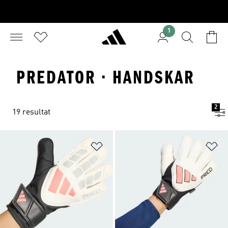
1
PREDATOR · HANDSKAR
2
19 resultat
Lägg till på önskelistan
Lä