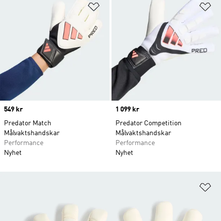
Lägg till på önskelistan
Lä
Price
549 kr
Price
1 099 kr
Predator Match
Predator Competition
Målvaktshandskar
Målvaktshandskar
Performance
Performance
Nyhet
Nyhet
Lä