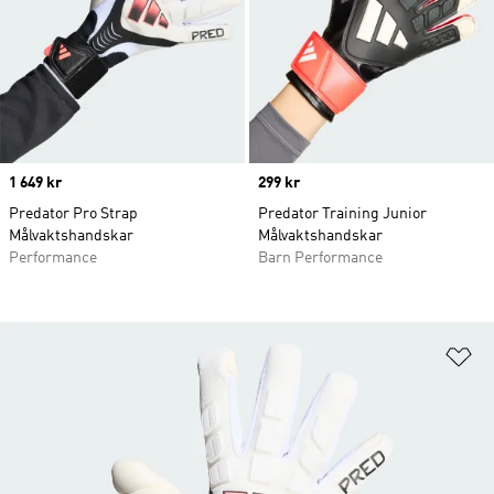
Price
1 649 kr
Price
299 kr
Predator Pro Strap
Predator Training Junior
Målvaktshandskar
Målvaktshandskar
Performance
Barn Performance
Lä