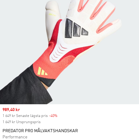
Sale price
989,40 kr
1 649 kr Senaste lägsta pris
-40%
Discount
1 649 kr Ursprungspris
PREDATOR PRO MÅLVAKTSHANDSKAR
Performance