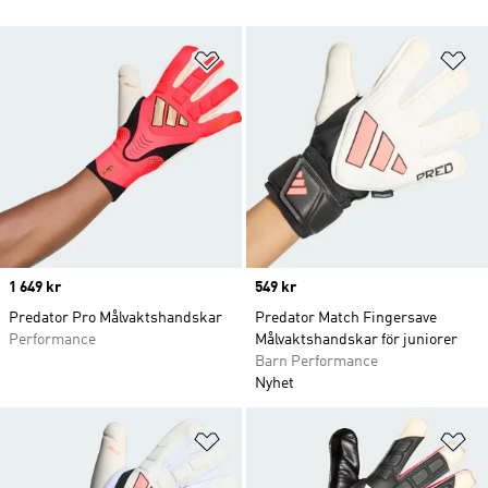
Lägg till på önskelistan
Lä
Price
1 649 kr
Price
549 kr
Predator Pro Målvaktshandskar
Predator Match Fingersave
Performance
Målvaktshandskar för juniorer
Barn Performance
Nyhet
Lägg till på önskelistan
Lä