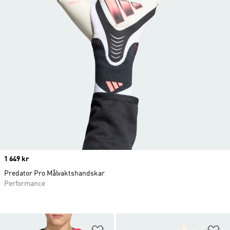
Price
1 649 kr
Predator Pro Målvaktshandskar
Performance
Lägg till på önskelistan
Lä