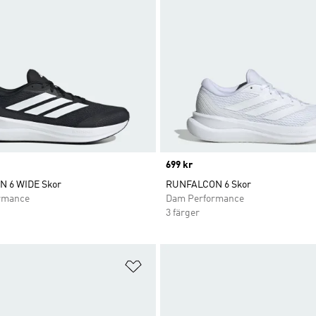
Price
699 kr
 6 WIDE Skor
RUNFALCON 6 Skor
rmance
Dam Performance
3 färger
nskelistan
Lägg till på önskelistan