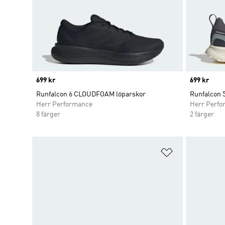
Price
699 kr
Price
699 kr
Runfalcon 6 CLOUDFOAM löparskor
Runfalcon 
Herr Performance
Herr Perfo
8 färger
2 färger
Lägg till på ö