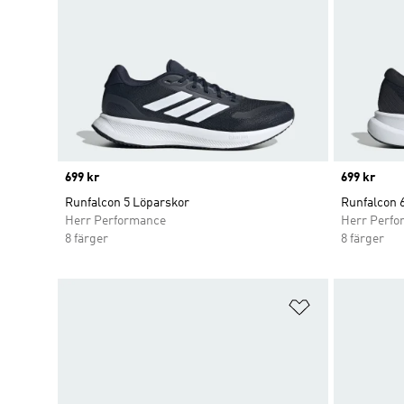
Price
699 kr
Price
699 kr
Runfalcon 5 Löparskor
Runfalcon 
Herr Performance
Herr Perfo
8 färger
8 färger
Lägg till på ö