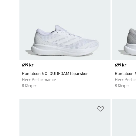
Price
699 kr
Price
699 kr
Runfalcon 6 CLOUDFOAM löparskor
Runfalcon 
Herr Performance
Herr Perfo
8 färger
8 färger
Lägg till på ö