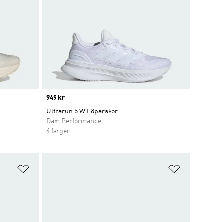
Price
949 kr
Ultrarun 5 W Löparskor
Dam Performance
4 färger
Lägg till på önskelistan
Lägg till p