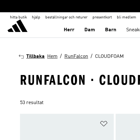
hitta butik
hjälp
beställningar och returer
presentkort
bli medlem
Herr
Dam
Barn
Sneak
Tillbaka
Hem
RunFalcon
CLOUDFOAM
RUNFALCON · CLOU
53 resultat
Lägg till på ö