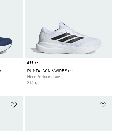
Price
699 kr
r
RUNFALCON 6 WIDE Skor
Herr Performance
2 färger
Lägg till på önskelistan
Lägg till p