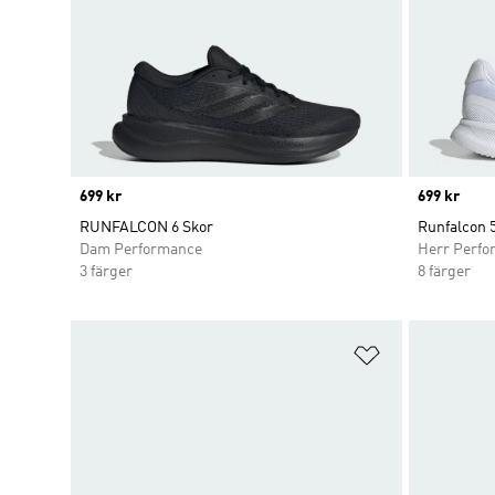
Price
699 kr
Price
699 kr
RUNFALCON 6 Skor
Runfalcon 
Dam Performance
Herr Perfo
3 färger
8 färger
Lägg till på ö