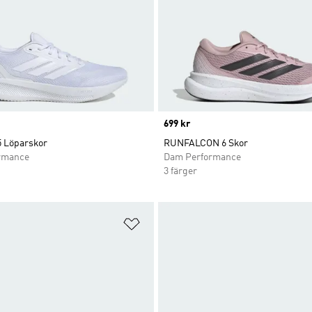
Price
699 kr
5 Löparskor
RUNFALCON 6 Skor
rmance
Dam Performance
3 färger
nskelistan
Lägg till på önskelistan