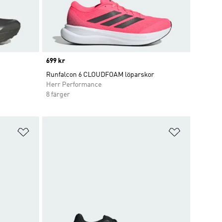
Price
699 kr
Runfalcon 6 CLOUDFOAM löparskor
Herr Performance
8 färger
Lägg till på önskelistan
Lägg till p