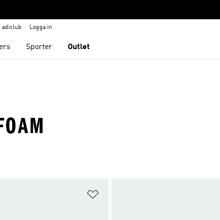
adiclub
Logga in
ers
Sporter
Outlet
DFOAM
nskelistan
Lägg till på önskelistan