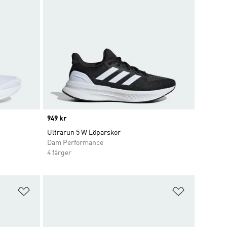
Price
949 kr
Ultrarun 5 W Löparskor
Dam Performance
4 färger
Lägg till på önskelistan
Lägg till p