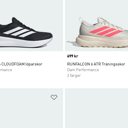
Price
699 kr
6 CLOUDFOAM löparskor
RUNFALCON 6 ATR Träningsskor
rmance
Dam Performance
2 färger
nskelistan
Lägg till på önskelistan