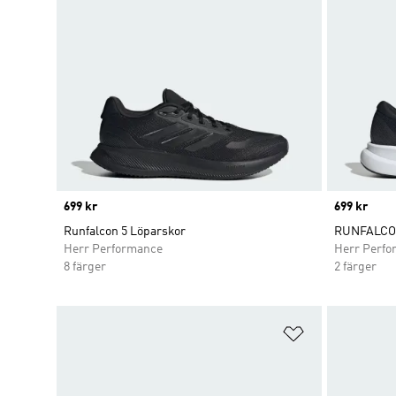
Price
699 kr
Price
699 kr
Runfalcon 5 Löparskor
RUNFALCON
Herr Performance
Herr Perfo
8 färger
2 färger
Lägg till på ö