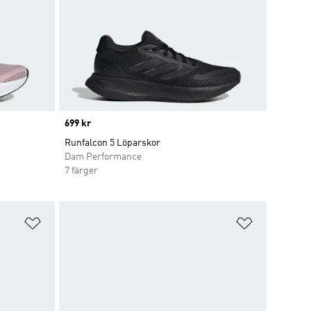
Price
699 kr
Runfalcon 5 Löparskor
Dam Performance
7 färger
Lägg till på önskelistan
Lägg till p