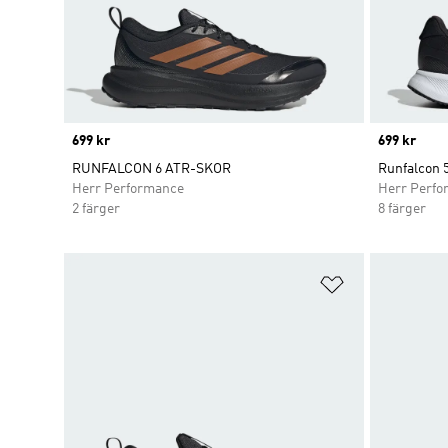
Price
699 kr
Price
699 kr
RUNFALCON 6 ATR-SKOR
Runfalcon 
Herr Performance
Herr Perfo
2 färger
8 färger
Lägg till på ö