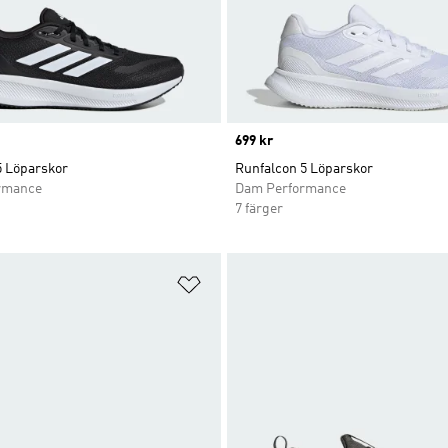
Price
699 kr
5 Löparskor
Runfalcon 5 Löparskor
rmance
Dam Performance
7 färger
nskelistan
Lägg till på önskelistan