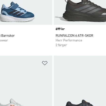
Price
699 kr
5 Barnskor
RUNFALCON 6 ATR-SKOR
swear
Herr Performance
2 färger
nskelistan
Lägg till på önskelistan