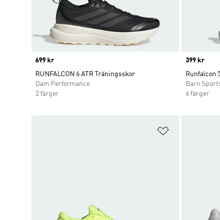
Price
699 kr
Price
399 kr
RUNFALCON 6 ATR Träningsskor
Runfalcon 
Dam Performance
Barn Sport
2 färger
6 färger
Lägg till på ö