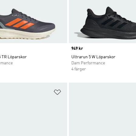
Price
949 kr
5 TR Löparskor
Ultrarun 5 W Löparskor
rmance
Dam Performance
4 färger
nskelistan
Lägg till på önskelistan