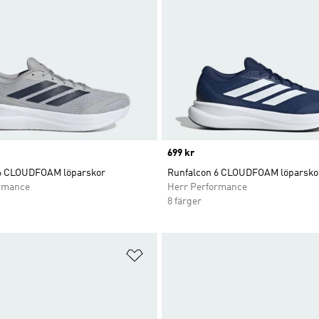
Price
699 kr
6 CLOUDFOAM löparskor
Runfalcon 6 CLOUDFOAM löparsko
rmance
Herr Performance
8 färger
nskelistan
Lägg till på önskelistan