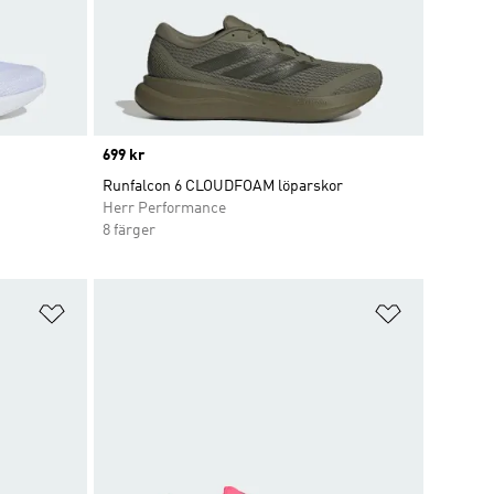
Price
699 kr
Runfalcon 6 CLOUDFOAM löparskor
Herr Performance
8 färger
Lägg till på önskelistan
Lägg till p