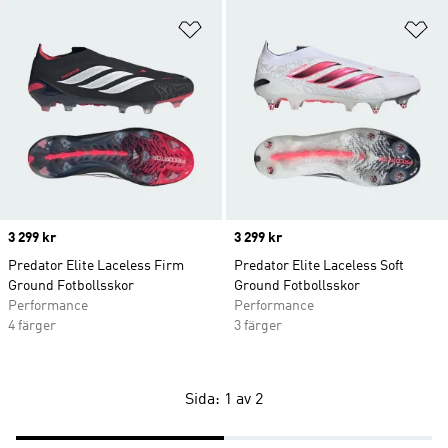
Lägg till på önskelistan
Lä
Price
3 299 kr
Price
3 299 kr
Predator Elite Laceless Firm
Predator Elite Laceless Soft
Ground Fotbollsskor
Ground Fotbollsskor
Performance
Performance
4 färger
3 färger
Sida: 1 av 2