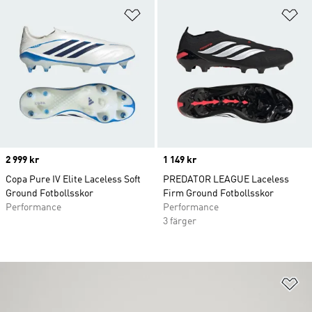
Lägg till på önskelistan
Lä
Price
2 999 kr
Price
1 149 kr
Copa Pure IV Elite Laceless Soft
PREDATOR LEAGUE Laceless
Ground Fotbollsskor
Firm Ground Fotbollsskor
Performance
Performance
3 färger
Lä