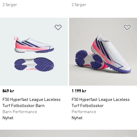
2 färger
2 färger
Lägg till på önskelistan
Lä
Price
849 kr
Price
1 199 kr
F50 Hyperfast League Laceless
F50 Hyperfast League Laceless
Turf Fotbollsskor Barn
Turf Fotbollsskor
Barn Performance
Performance
Nyhet
Nyhet