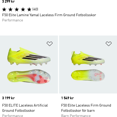
Price
3 299 kr
(40)
F50 Elite Lamine Yamal Laceless Firm Ground Fotbollsskor
Performance
Lägg till på önskelistan
Lä
Price
3 199 kr
Price
1 549 kr
F50 ELITE Laceless Artificial
F50 Elite Laceless Firm Ground
Ground Fotbollsskor
Fotbollsskor för barn
Performance
Barn Performance