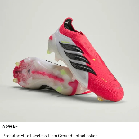
Price
3 299 kr
Predator Elite Laceless Firm Ground Fotbollsskor