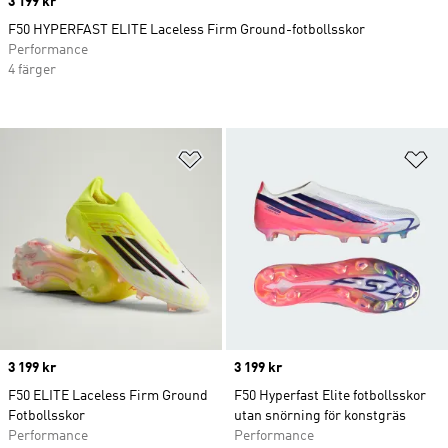
Price
3 199 kr
F50 HYPERFAST ELITE Laceless Firm Ground-fotbollsskor
Performance
4 färger
Lägg till på önskelistan
Lä
Price
3 199 kr
Price
3 199 kr
F50 ELITE Laceless Firm Ground
F50 Hyperfast Elite fotbollsskor
Fotbollsskor
utan snörning för konstgräs
Performance
Performance