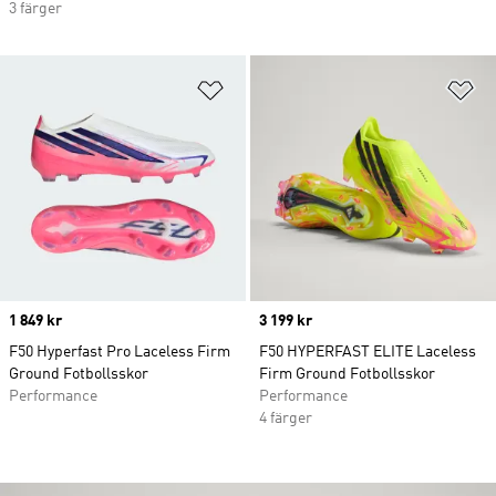
3 färger
Lägg till på önskelistan
Lä
Price
1 849 kr
Price
3 199 kr
F50 Hyperfast Pro Laceless Firm
F50 HYPERFAST ELITE Laceless
Ground Fotbollsskor
Firm Ground Fotbollsskor
Performance
Performance
4 färger