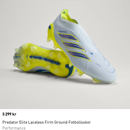
Price
3 299 kr
Predator Elite Laceless Firm Ground Fotbollsskor
Performance