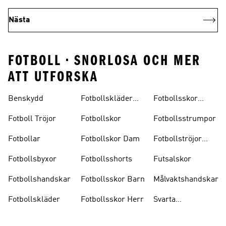
Nästa
FOTBOLL • SNORLOSA OCH MER
ATT UTFORSKA
Benskydd
Fotbollskläder
Fotbollsskor
Barn
Inomhus
Fotboll Tröjor
Fotbollskor
Fotbollsstrumpor
Fotbollar
Fotbollskor Dam
Fotbollströjor
Barn
Fotbollsbyxor
Fotbollsshorts
Futsalskor
Fotbollshandskar
Fotbollsskor Barn
Målvaktshandskar
Fotbollskläder
Fotbollsskor Herr
Svarta
Fotbollsskor