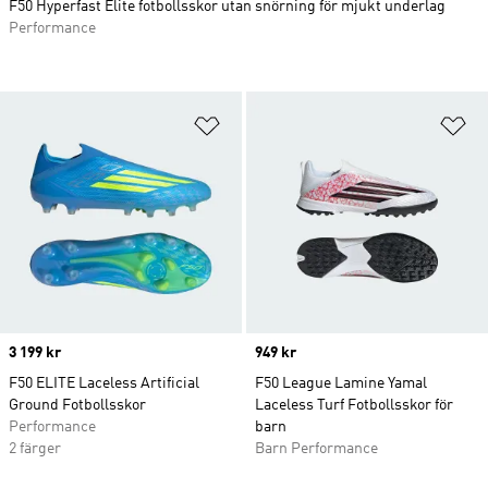
F50 Hyperfast Elite fotbollsskor utan snörning för mjukt underlag
Performance
Lägg till på önskelistan
Lä
Price
3 199 kr
Price
949 kr
F50 ELITE Laceless Artificial
F50 League Lamine Yamal
Ground Fotbollsskor
Laceless Turf Fotbollsskor för
Performance
barn
2 färger
Barn Performance