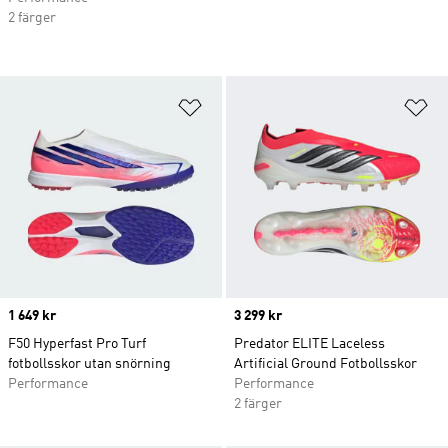
2 färger
Lägg till på önskelistan
Lä
Price
1 649 kr
Price
3 299 kr
F50 Hyperfast Pro Turf
Predator ELITE Laceless
fotbollsskor utan snörning
Artificial Ground Fotbollsskor
Performance
Performance
2 färger