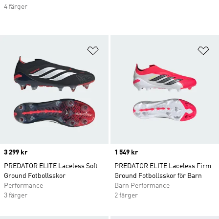
4 färger
Lägg till på önskelistan
Lä
Price
3 299 kr
Price
1 549 kr
PREDATOR ELITE Laceless Soft
PREDATOR ELITE Laceless Firm
Ground Fotbollsskor
Ground Fotbollsskor för Barn
Performance
Barn Performance
3 färger
2 färger