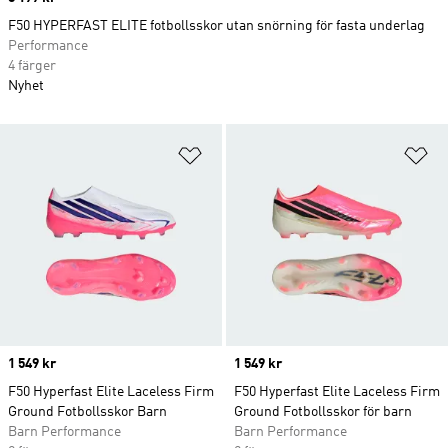
F50 HYPERFAST ELITE fotbollsskor utan snörning för fasta underlag
Performance
4 färger
Nyhet
Lägg till på önskelistan
Lä
Price
1 549 kr
Price
1 549 kr
F50 Hyperfast Elite Laceless Firm
F50 Hyperfast Elite Laceless Firm
Ground Fotbollsskor Barn
Ground Fotbollsskor för barn
Barn Performance
Barn Performance