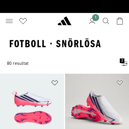
1
FOTBOLL · SNÖRLÖSA
2
80 resultat
Lägg till på önskelistan
Lä