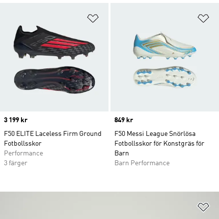
Lägg till på önskelistan
Lä
Price
3 199 kr
Price
849 kr
F50 ELITE Laceless Firm Ground
F50 Messi League Snörlösa
Fotbollsskor
Fotbollsskor för Konstgräs för
Performance
Barn
3 färger
Barn Performance
Lä