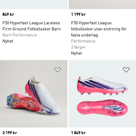
Price
849 kr
Price
1 199 kr
F50 Hyperfast League Laceless
F50 Hyperfast League
Firm Ground Fotbollsskor Barn
fotbollsskor utan snörning för
Barn Performance
fasta underlag
Nyhet
Performance
3 färger
Nyhet
Lägg till på önskelistan
Lä
Price
3 199 kr
Price
1 849 kr