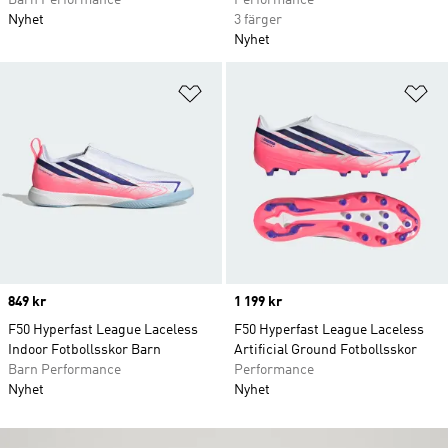
Barn Performance
Performance
Nyhet
3 färger
Nyhet
Lägg till på önskelistan
Lä
Price
849 kr
Price
1 199 kr
F50 Hyperfast League Laceless
F50 Hyperfast League Laceless
Indoor Fotbollsskor Barn
Artificial Ground Fotbollsskor
Barn Performance
Performance
Nyhet
Nyhet