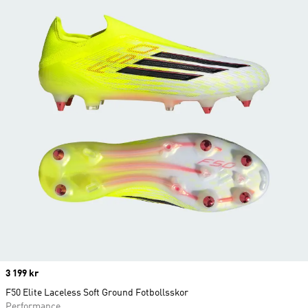
Price
3 199 kr
F50 Elite Laceless Soft Ground Fotbollsskor
Performance