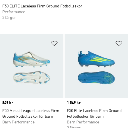
F50 ELITE Laceless Firm Ground Fotbollsskor
Performance
3 färger
Lägg till på önskelistan
Lä
Price
849 kr
Price
1 549 kr
F50 Messi League Laceless Firm
F50 Elite Laceless Firm Ground
Ground Fotbollsskor för barn
Fotbollsskor för barn
Barn Performance
Barn Performance