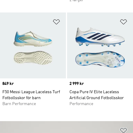
2 färger
Lägg till på önskelistan
Lä
Price
849 kr
Price
2 999 kr
F50 Messi League Laceless Turf
Copa Pure IV Elite Laceless
Fotbollsskor för barn
Artificial Ground Fotbollsskor
Barn Performance
Performance
Lä