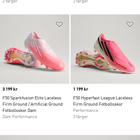
2 färger
2 färger
Lägg till på önskelistan
Lä
Price
3 199 kr
Price
1 199 kr
F50 Sparkfusion Elite Laceless
F50 Hyperfast League Laceless
Firm Ground / Artificial Ground
Firm Ground Fotbollsskor
Fotbollsskor Dam
Performance
Dam Performance
3 färger