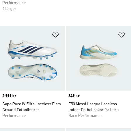
Performance
4 färger
Lägg till på önskelistan
Lä
Price
2 999 kr
Price
849 kr
Copa Pure IV Elite Laceless Firm
F50 Messi League Laceless
Ground Fotbollsskor
Indoor Fotbollsskor för barn
Performance
Barn Performance