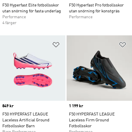
F50 Hyperfast Elite fotbollsskor
F50 Hyperfast Pro fotbollsskor
utan snörning för fasta underlag
utan snörning för konstgräs
Performance
Performance
4 färger
Lägg till på önskelistan
Lä
Price
849 kr
Price
1 199 kr
F50 HYPERFAST LEAGUE
F50 HYPERFAST LEAGUE
Laceless Artificial Ground
Laceless Firm Ground
Fotbollsskor Barn
Fotbollsskor