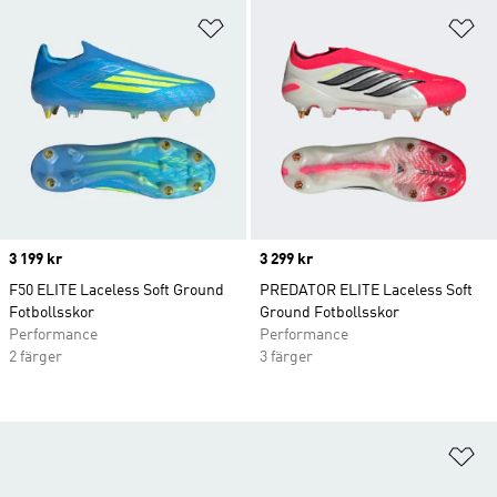
Lägg till på önskelistan
Lä
Price
3 199 kr
Price
3 299 kr
F50 ELITE Laceless Soft Ground
PREDATOR ELITE Laceless Soft
Fotbollsskor
Ground Fotbollsskor
Performance
Performance
2 färger
3 färger
Lä