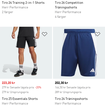
Tiro 24 Training 2-in-1 Shorts
Tiro 26 Competition
Herr Performance
Träningsshorts
2 färger
Herr Performance
4 färger
Lägg till på önskelistan
Lä
Sale price
223,20 kr
Current price
202,30 kr
279 kr Senaste lägsta pris
-20%
Discount
144,50 kr Senaste lägsta pris
279 kr Ursprungspris
289 kr Ursprungspris
Tiro 25 Essentials Shorts
Tiro 24 Träningsshorts
Herr Performance
Herr Performance