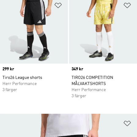
Lägg till på önskelistan
Lä
Price
299 kr
Price
349 kr
Tiro26 League shorts
TIRO26 COMPETITION
Herr Performance
MÅLVAKTSHORTS
3 färger
Herr Performance
3 färger
Lä