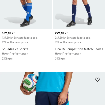
Current price
167,40 kr
Current price
299,40 kr
139,50 kr Senaste lägsta pris
249,50 kr Senaste lägsta pris
279 kr Ursprungspris
499 kr Ursprungspris
Squadra 25 Shorts
Tiro 25 Competition Match Shorts
Herr Performance
Herr Performance
2 färger
3 färger
Lä