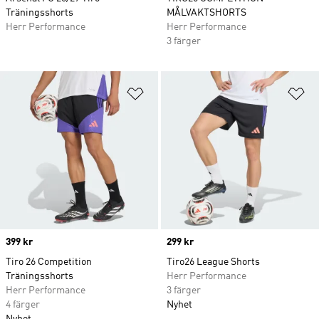
Träningsshorts
MÅLVAKTSHORTS
Herr Performance
Herr Performance
3 färger
Lägg till på önskelistan
Lä
Price
399 kr
Price
299 kr
Tiro 26 Competition
Tiro26 League Shorts
Träningsshorts
Herr Performance
Herr Performance
3 färger
4 färger
Nyhet