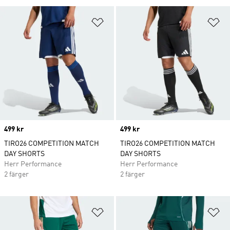
Lägg till på önskelistan
Lä
Price
499 kr
Price
499 kr
TIRO26 COMPETITION MATCH
TIRO26 COMPETITION MATCH
DAY SHORTS
DAY SHORTS
Herr Performance
Herr Performance
2 färger
2 färger
Lägg till på önskelistan
Lä