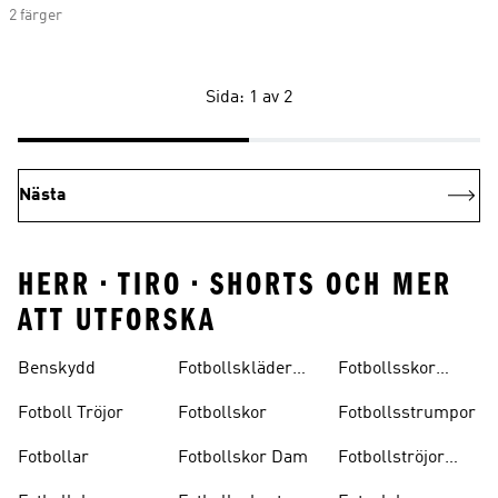
2 färger
Sida: 1 av 2
Nästa
HERR • TIRO • SHORTS OCH MER
ATT UTFORSKA
Benskydd
Fotbollskläder
Fotbollsskor
Barn
Inomhus
Fotboll Tröjor
Fotbollskor
Fotbollsstrumpor
Fotbollar
Fotbollskor Dam
Fotbollströjor
Barn