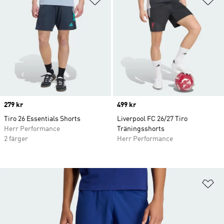
Price
279 kr
Price
499 kr
Tiro 26 Essentials Shorts
Liverpool FC 26/27 Tiro
Herr Performance
Träningsshorts
2 färger
Herr Performance
Lä