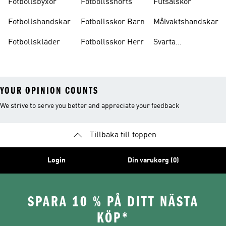
Fotbollsbyxor
Fotbollsshorts
Futsalskor
Fotbollshandskar
Fotbollsskor Barn
Målvaktshandskar
Fotbollskläder
Fotbollsskor Herr
Svarta
Fotbollsskor
YOUR OPINION COUNTS
We strive to serve you better and appreciate your feedback
Tillbaka till toppen
Login
Din varukorg (0)
SPARA 10 % PÅ DITT NÄSTA
KÖP*