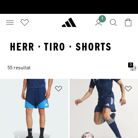
1
HERR · TIRO · SHORTS
3
55 resultat
Lägg till på önskelistan
Lä