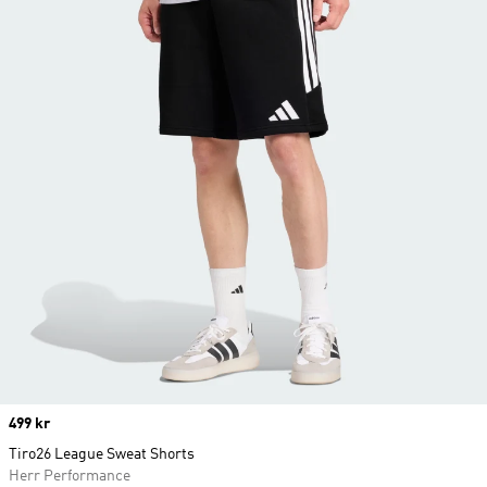
Price
499 kr
Tiro26 League Sweat Shorts
Herr Performance