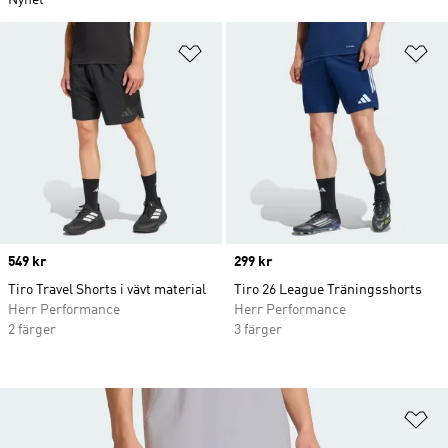
Nyhet
Lägg till på önskelistan
Lä
Price
549 kr
Price
299 kr
Tiro Travel Shorts i vävt material
Tiro 26 League Träningsshorts
Herr Performance
Herr Performance
2 färger
3 färger
Lä