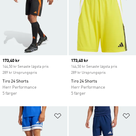
Current price
173,40 kr
Current price
173,40 kr
144,50 kr Senaste lägsta pris
144,50 kr Senaste lägsta pris
289 kr Ursprungspris
289 kr Ursprungspris
Tiro 24 Shorts
Tiro 24 Shorts
Herr Performance
Herr Performance
5 färger
5 färger
Lägg till på önskelistan
Lä