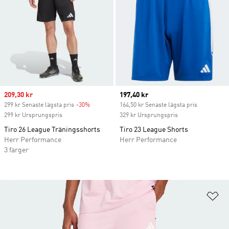
Sale price
209,30 kr
Current price
197,40 kr
299 kr Senaste lägsta pris
-30%
Discount
164,50 kr Senaste lägsta pris
299 kr Ursprungspris
329 kr Ursprungspris
Tiro 26 League Träningsshorts
Tiro 23 League Shorts
Herr Performance
Herr Performance
3 färger
Lä