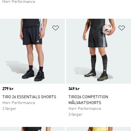
Herr Performance
Lägg till på önskelistan
Lä
Price
279 kr
Price
349 kr
TIRO 26 ESSENTIALS SHORTS
TIRO26 COMPETITION
Herr Performance
MÅLVAKTSHORTS
2 färger
Herr Performance
3 färger