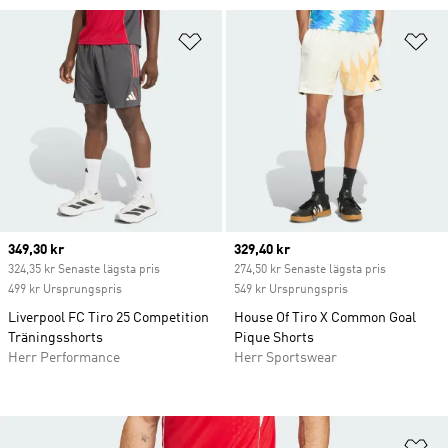
Lägg till på önskelistan
Lä
Current price
349,30 kr
Current price
329,40 kr
324,35 kr Senaste lägsta pris
274,50 kr Senaste lägsta pris
499 kr Ursprungspris
549 kr Ursprungspris
Liverpool FC Tiro 25 Competition
House Of Tiro X Common Goal
Träningsshorts
Pique Shorts
Herr Performance
Herr Sportswear
Lä