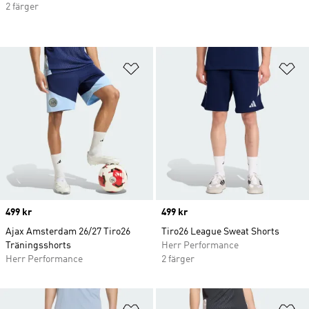
2 färger
Lägg till på önskelistan
Lä
Price
499 kr
Price
499 kr
Ajax Amsterdam 26/27 Tiro26
Tiro26 League Sweat Shorts
Träningsshorts
Herr Performance
Herr Performance
2 färger
Lägg till på önskelistan
Lä