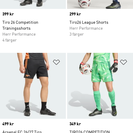
Price
399 kr
Price
299 kr
Tiro 26 Competition
Tiro26 League Shorts
Träningsshorts
Herr Performance
Herr Performance
3 färger
4 färger
Lägg till på önskelistan
Lä
Price
499 kr
Price
349 kr
Arsenal FC 26/27 Tiro
TIRO26 COMPETITION