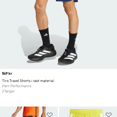
Price
549 kr
Tiro Travel Shorts i vävt material
Herr Performance
2 färger
Lägg till på önskelistan
Lä