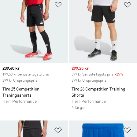
Lägg till på önskelistan
Lä
Current price
239,40 kr
Sale price
299,25 kr
199,50 kr Senaste lägsta pris
399 kr Senaste lägsta pris
-25%
Discoun
399 kr Ursprungspris
399 kr Ursprungspris
Tiro 25 Competition
Tiro 26 Competition Training
Träningsshorts
Shorts
Herr Performance
Herr Performance
4 färger
Lägg till på önskelistan
Lä