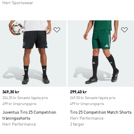
Herr Sportswear
Lägg till på önskelistan
Lä
Current price
349,30 kr
Current price
299,40 kr
324,35 kr Senaste lägsta pris
249,50 kr Senaste lägsta pris
499 kr Ursprungspris
499 kr Ursprungspris
Juventus Tiro 25 Competition
Tiro 25 Competition Match Shorts
träningsshorts
Herr Performance
Herr Performance
3 färger