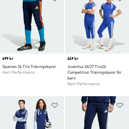
Price
699 kr
Price
649 kr
Spanien 26 Tiro Träningsbyxor
Juventus 26/27 Tiro26
Herr Performance
Competition Träningsbyxor för
barn
Barn Performance
Lägg till på önskelistan
Lä