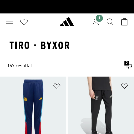
1
TIRO · BYXOR
2
167 resultat
Lägg till på önskelistan
Lä