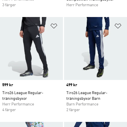
3 färger
Herr Performance
Lägg till på önskelistan
Lä
Price
599 kr
Price
499 kr
Tiro26 League Regular-
Tiro26 League Regular-
träningsbyxor
träningsbyxor Barn
Herr Performance
Barn Performance
4 färger
2 färger