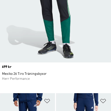
Price
699 kr
Mexiko 26 Tiro Träningsbyxor
Herr Performance
Lägg till på önskelistan
Lä