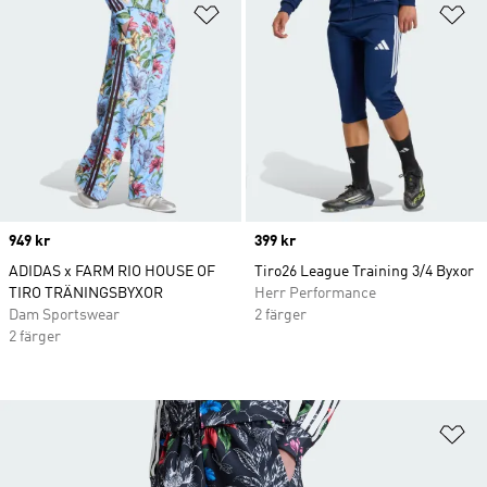
Lägg till på önskelistan
Lä
Price
949 kr
Price
399 kr
ADIDAS x FARM RIO HOUSE OF
Tiro26 League Training 3/4 Byxor
TIRO TRÄNINGSBYXOR
Herr Performance
Dam Sportswear
2 färger
2 färger
Lä