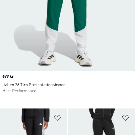
Price
699 kr
Italien 26 Tiro Presentationsbyxor
Herr Performance
Lägg till på önskelistan
Lä