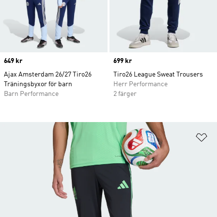
Price
649 kr
Price
699 kr
Ajax Amsterdam 26/27 Tiro26
Tiro26 League Sweat Trousers
Träningsbyxor för barn
Herr Performance
Barn Performance
2 färger
Lä