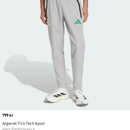
Price
799 kr
Algeriet Tiro Tech byxor
Herr Performance