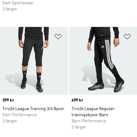
Dam Sportswear
2 färger
Lägg till på önskelistan
Lä
Price
399 kr
Price
499 kr
Tiro26 League Training 3/4 Byxor
Tiro26 League Regular-
Herr Performance
träningsbyxor Barn
2 färger
Barn Performance
2 färger