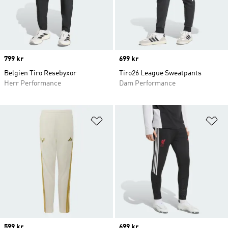
Price
799 kr
Price
699 kr
Belgien Tiro Resebyxor
Tiro26 League Sweatpants
Herr Performance
Dam Performance
Lägg till på önskelistan
Lä
Price
599 kr
Price
699 kr