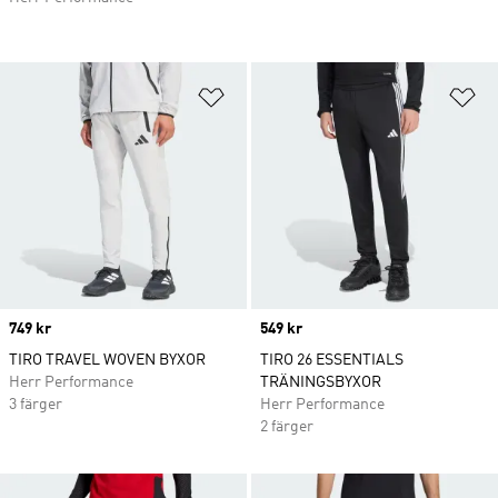
Lägg till på önskelistan
Lä
Price
749 kr
Price
549 kr
TIRO TRAVEL WOVEN BYXOR
TIRO 26 ESSENTIALS
Herr Performance
TRÄNINGSBYXOR
3 färger
Herr Performance
2 färger