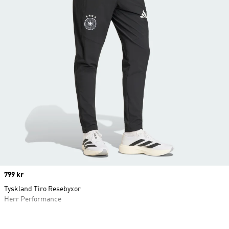
Price
799 kr
Tyskland Tiro Resebyxor
Herr Performance