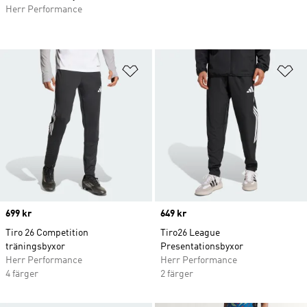
Herr Performance
Lägg till på önskelistan
Lä
Price
699 kr
Price
649 kr
Tiro 26 Competition
Tiro26 League
träningsbyxor
Presentationsbyxor
Herr Performance
Herr Performance
4 färger
2 färger