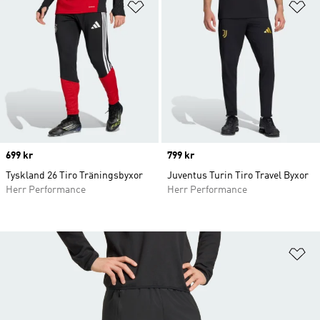
Lägg till på önskelistan
Lä
Price
699 kr
Price
799 kr
Tyskland 26 Tiro Träningsbyxor
Juventus Turin Tiro Travel Byxor
Herr Performance
Herr Performance
Lä