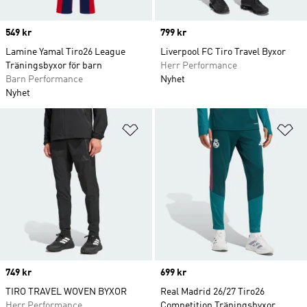
Price
549 kr
Price
799 kr
Lamine Yamal Tiro26 League
Liverpool FC Tiro Travel Byxor
Träningsbyxor för barn
Herr Performance
Barn Performance
Nyhet
Nyhet
Lägg till på önskelistan
Lä
Price
749 kr
Price
699 kr
TIRO TRAVEL WOVEN BYXOR
Real Madrid 26/27 Tiro26
Herr Performance
Competition Träningsbyxor