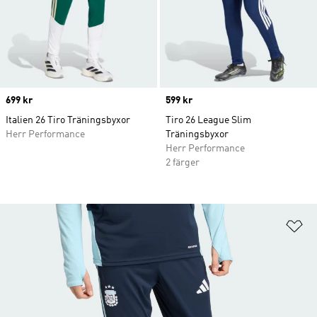
Price
699 kr
Price
599 kr
Italien 26 Tiro Träningsbyxor
Tiro 26 League Slim
Herr Performance
Träningsbyxor
Herr Performance
2 färger
Lä