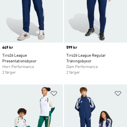
Price
649 kr
Price
599 kr
Tiro26 League
Tiro26 League Regular
Presentationsbyxor
Träningsbyxor
Herr Performance
Dam Performance
2 färger
2 färger
Lägg till på önskelistan
Lä