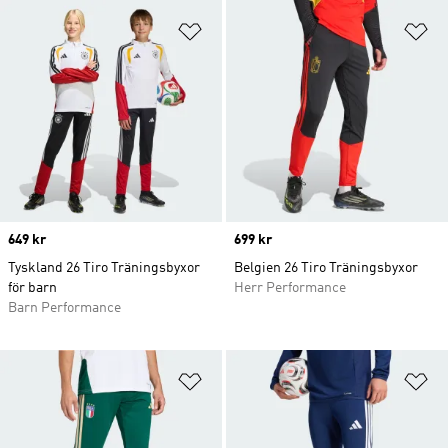
Lägg till på önskelistan
Lä
Price
649 kr
Price
699 kr
Tyskland 26 Tiro Träningsbyxor
Belgien 26 Tiro Träningsbyxor
för barn
Herr Performance
Barn Performance
Lägg till på önskelistan
Lä