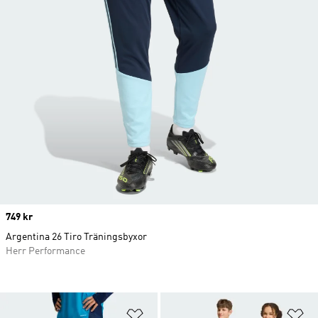
Price
749 kr
Argentina 26 Tiro Träningsbyxor
Herr Performance
Lägg till på önskelistan
Lä