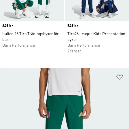
Price
649 kr
Price
549 kr
Italien 26 Tiro Träningsbyxor för
Tiro26 League Kids Presentation
barn
byxor
Barn Performance
Barn Performance
2 färger
Lä