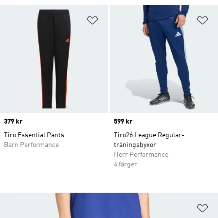
Lägg till på önskelistan
Lä
Price
379 kr
Price
599 kr
Tiro Essential Pants
Tiro26 League Regular-
Barn Performance
träningsbyxor
Herr Performance
4 färger
Lä