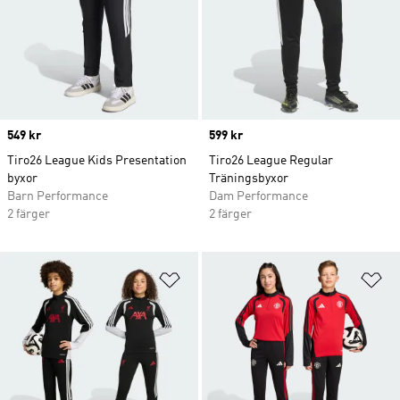
Price
549 kr
Price
599 kr
Tiro26 League Kids Presentation
Tiro26 League Regular
byxor
Träningsbyxor
Barn Performance
Dam Performance
2 färger
2 färger
Lägg till på önskelistan
Lä