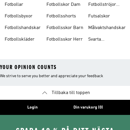
Fotbollar
Fotbollskor Dam
Fotbollströjor
Barn
Fotbollsbyxor
Fotbollsshorts
Futsalskor
Fotbollshandskar
Fotbollsskor Barn
Målvaktshandskar
Fotbollskläder
Fotbollsskor Herr
Svarta
Fotbollsskor
YOUR OPINION COUNTS
We strive to serve you better and appreciate your feedback
Tillbaka till toppen
Login
Din varukorg (0)