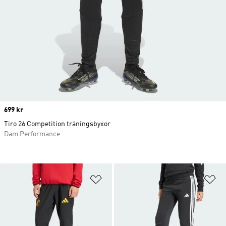
Price
699 kr
Tiro 26 Competition träningsbyxor
Dam Performance
Lägg till på önskelistan
Lä