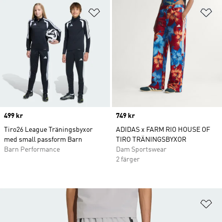
Lägg till på önskelistan
Lä
Price
499 kr
Price
749 kr
Tiro26 League Träningsbyxor
ADIDAS x FARM RIO HOUSE OF
med small passform Barn
TIRO TRÄNINGSBYXOR
Barn Performance
Dam Sportswear
2 färger
Lä