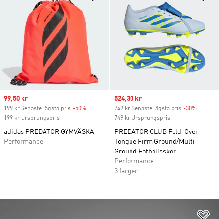
Sale price
99,50 kr
Sale price
524,30 kr
199 kr Senaste lägsta pris
-50%
Discount
749 kr Senaste lägsta pris
-30%
Discoun
199 kr Ursprungspris
749 kr Ursprungspris
adidas PREDATOR GYMVÄSKA
PREDATOR CLUB Fold-Over
Performance
Tongue Firm Ground/Multi
Ground Fotbollsskor
Performance
3 färger
Lä