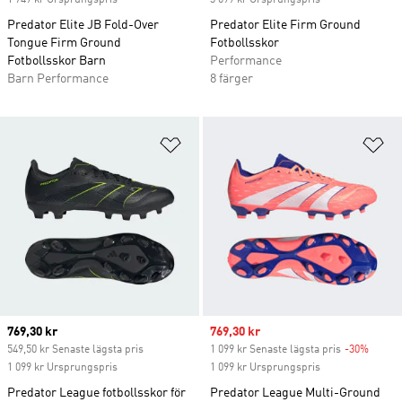
1 749 kr Ursprungspris
3 099 kr Ursprungspris
Predator Elite JB Fold-Over
Predator Elite Firm Ground
Tongue Firm Ground
Fotbollsskor
Fotbollsskor Barn
Performance
Barn Performance
8 färger
Lägg till på önskelistan
Lä
Current price
769,30 kr
Sale price
769,30 kr
549,50 kr Senaste lägsta pris
1 099 kr Senaste lägsta pris
-30%
Discou
1 099 kr Ursprungspris
1 099 kr Ursprungspris
Predator League fotbollsskor för
Predator League Multi-Ground