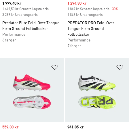
Current price
1 979,40 kr
Sale price
1 294,30 kr
1 649,50 kr Senaste lägsta pris
1 849 kr Senaste lägsta pris
-30%
Discou
3 299 kr Ursprungspris
1 849 kr Ursprungspris
Predator Elite Fold-Over Tongue
PREDATOR PRO Fold-Over
Firm Ground Fotbollsskor
Tongue Firm Ground
Performance
Fotbollsskor
6 färger
Performance
7 färger
Lägg till på önskelistan
Lä
Sale price
559,30 kr
Current price
941,85 kr