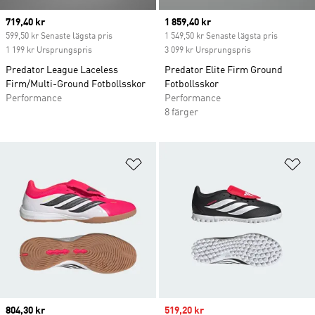
Current price
719,40 kr
Current price
1 859,40 kr
599,50 kr Senaste lägsta pris
1 549,50 kr Senaste lägsta pris
1 199 kr Ursprungspris
3 099 kr Ursprungspris
Predator League Laceless
Predator Elite Firm Ground
Firm/Multi-Ground Fotbollsskor
Fotbollsskor
Performance
Performance
8 färger
Lägg till på önskelistan
Lä
Current price
804,30 kr
Sale price
519,20 kr