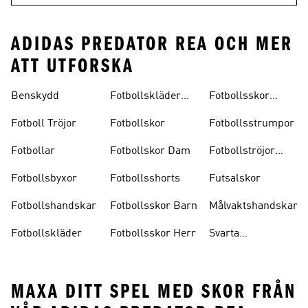
ADIDAS PREDATOR REA OCH MER
ATT UTFORSKA
Benskydd
Fotbollskläder
Fotbollsskor
Barn
Inomhus
Fotboll Tröjor
Fotbollskor
Fotbollsstrumpor
Fotbollar
Fotbollskor Dam
Fotbollströjor
Barn
Fotbollsbyxor
Fotbollsshorts
Futsalskor
Fotbollshandskar
Fotbollsskor Barn
Målvaktshandskar
Fotbollskläder
Fotbollsskor Herr
Svarta
Fotbollsskor
MAXA DITT SPEL MED SKOR FRÅN