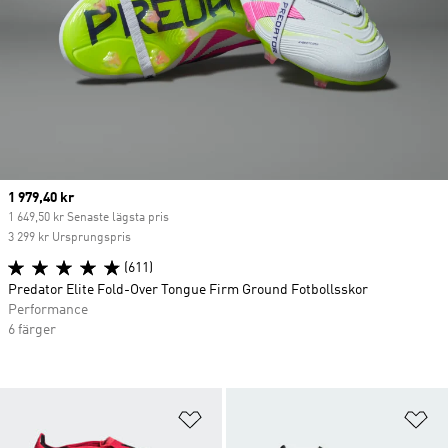
Current price
1 979,40 kr
1 649,50 kr Senaste lägsta pris
3 299 kr Ursprungspris
(611)
Predator Elite Fold-Over Tongue Firm Ground Fotbollsskor
Performance
6 färger
Lägg till på önskelistan
Lä