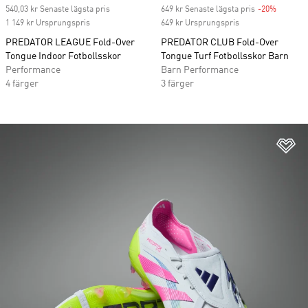
540,03 kr Senaste lägsta pris
649 kr Senaste lägsta pris
-20%
Discoun
1 149 kr Ursprungspris
649 kr Ursprungspris
PREDATOR LEAGUE Fold-Over
PREDATOR CLUB Fold-Over
Tongue Indoor Fotbollsskor
Tongue Turf Fotbollsskor Barn
Performance
Barn Performance
4 färger
3 färger
Lä