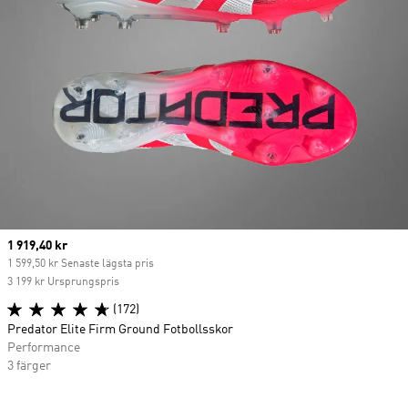
Current price
1 919,40 kr
1 599,50 kr Senaste lägsta pris
3 199 kr Ursprungspris
(172)
Predator Elite Firm Ground Fotbollsskor
Performance
3 färger