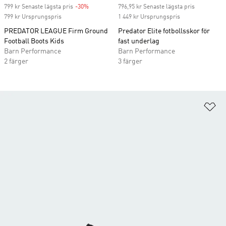
799 kr Senaste lägsta pris
-30%
Discount
796,95 kr Senaste lägsta pris
799 kr Ursprungspris
1 449 kr Ursprungspris
PREDATOR LEAGUE Firm Ground
Predator Elite fotbollsskor för
Football Boots Kids
fast underlag
Barn Performance
Barn Performance
2 färger
3 färger
Lä