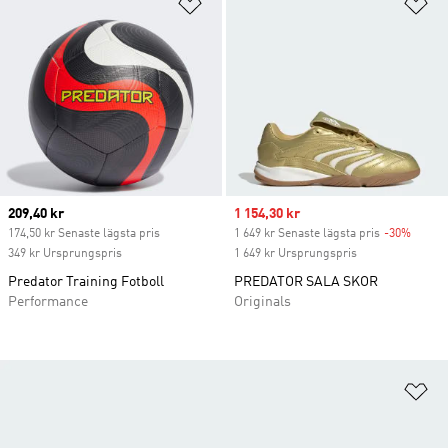
Lägg till på önskelistan
Lä
Current price
209,40 kr
Sale price
1 154,30 kr
174,50 kr Senaste lägsta pris
1 649 kr Senaste lägsta pris
-30%
Discou
349 kr Ursprungspris
1 649 kr Ursprungspris
Predator Training Fotboll
PREDATOR SALA SKOR
Performance
Originals
Lä