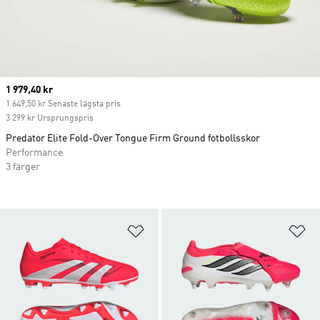
Current price
1 979,40 kr
1 649,50 kr Senaste lägsta pris
3 299 kr Ursprungspris
Predator Elite Fold-Over Tongue Firm Ground fotbollsskor
Performance
3 färger
Lägg till på önskelistan
Lä