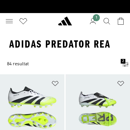
1
ADIDAS PREDATOR REA
2
84 resultat
Lägg till på önskelistan
Lä