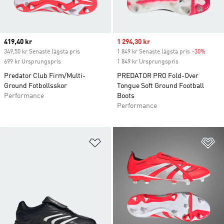
Current price
419,40 kr
Sale price
1 294,30 kr
349,50 kr Senaste lägsta pris
1 849 kr Senaste lägsta pris
-30%
Discou
699 kr Ursprungspris
1 849 kr Ursprungspris
Predator Club Firm/Multi-
PREDATOR PRO Fold-Over
Ground Fotbollsskor
Tongue Soft Ground Football
Performance
Boots
Performance
Lägg till på önskelistan
Lä