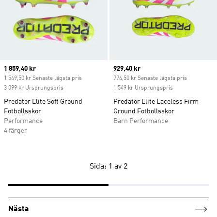
Current price
1 859,40 kr
Current price
929,40 kr
1 549,50 kr Senaste lägsta pris
774,50 kr Senaste lägsta pris
3 099 kr Ursprungspris
1 549 kr Ursprungspris
Predator Elite Soft Ground
Predator Elite Laceless Firm
Fotbollsskor
Ground Fotbollsskor
Performance
Barn Performance
4 färger
Sida: 1 av 2
Nästa