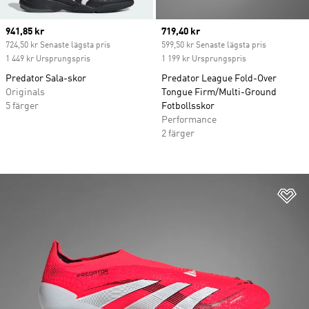
Current price
941,85 kr
Current price
719,40 kr
724,50 kr Senaste lägsta pris
599,50 kr Senaste lägsta pris
1 449 kr Ursprungspris
1 199 kr Ursprungspris
Predator Sala-skor
Predator League Fold-Over
Originals
Tongue Firm/Multi-Ground
5 färger
Fotbollsskor
Performance
2 färger
Lä