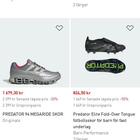
2 färger
Lägg till på önskelistan
Lä
Sale price
1 679,30 kr
Sale price
824,50 kr
2 399 kr Senaste lägsta pris
-30%
Discount
1 649 kr Senaste lägsta pris
-50%
Discou
2 399 kr Ursprungspris
1 649 kr Ursprungspris
PREDATOR 94 MEGARIDE SKOR
Predator Elite Fold-Over Tongue
Originals
fotbollsskor för barn för fast
underlag
Barn Performance
3 färger