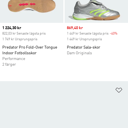
Current price
1 224,30 kr
Sale price
869,40 kr
822,03 kr Senaste lägsta pris
1 449 kr Senaste lägsta pris
-40%
Discou
1 749 kr Ursprungspris
1 449 kr Ursprungspris
Predator Pro Fold-Over Tongue
Predator Sala-skor
Indoor Fotbollsskor
Dam Originals
Performance
2 färger
Lä