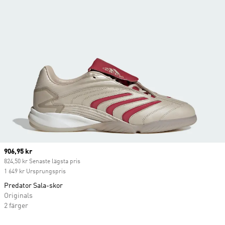
Current price
906,95 kr
824,50 kr Senaste lägsta pris
1 649 kr Ursprungspris
Predator Sala-skor
Originals
2 färger