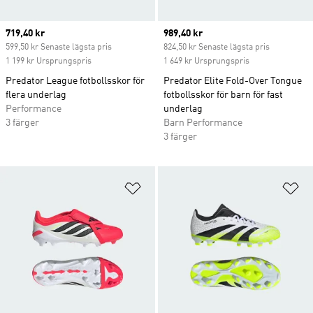
Current price
719,40 kr
Current price
989,40 kr
599,50 kr Senaste lägsta pris
824,50 kr Senaste lägsta pris
1 199 kr Ursprungspris
1 649 kr Ursprungspris
Predator League fotbollsskor för
Predator Elite Fold-Over Tongue
flera underlag
fotbollsskor för barn för fast
Performance
underlag
3 färger
Barn Performance
3 färger
Lägg till på önskelistan
Lä