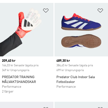
Lägg till på önskelistan
Lä
Current price
209,40 kr
Current price
489,30 kr
164,03 kr Senaste lägsta pris
384,45 kr Senaste lägsta pris
349 kr Ursprungspris
699 kr Ursprungspris
PREDATOR TRAINING
Predator Club Indoor Sala
MÅLVAKTSHANDSKAR
Fotbollsskor
Performance
Performance
2 färger