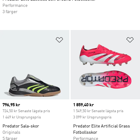
Performance
3 färger
Lägg till på önskelistan
Lä
Current price
796,95 kr
Current price
1 859,40 kr
724,50 kr Senaste lägsta pris
1 549,50 kr Senaste lägsta pris
1 449 kr Ursprungspris
3 099 kr Ursprungspris
Predator Sala-skor
Predator Elite Artificial Grass
Originals
Fotbollsskor
5 färger
Performance