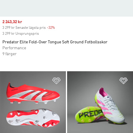
Sale price
2 243,32 kr
3 299 kr Senaste lägsta pris
-32%
Discount
3 299 kr Ursprungspris
Predator Elite Fold-Over Tongue Soft Ground Fotbollsskor
Performance
9 färger
Lägg till på önskelistan
Lä