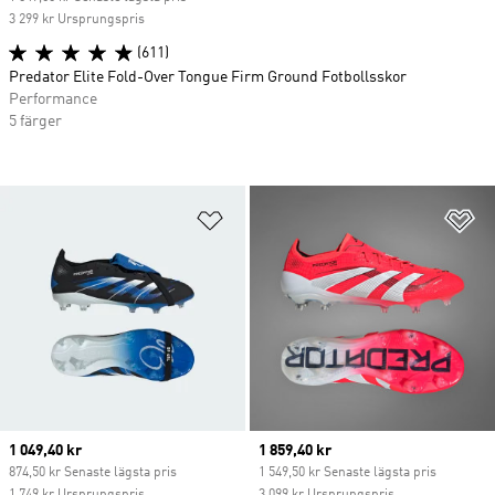
3 299 kr Ursprungspris
(611)
Predator Elite Fold-Over Tongue Firm Ground Fotbollsskor
Performance
5 färger
Lägg till på önskelistan
Lä
Current price
1 049,40 kr
Current price
1 859,40 kr
874,50 kr Senaste lägsta pris
1 549,50 kr Senaste lägsta pris