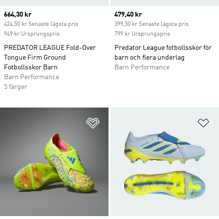
Current price
664,30 kr
Current price
479,40 kr
424,50 kr Senaste lägsta pris
399,50 kr Senaste lägsta pris
949 kr Ursprungspris
799 kr Ursprungspris
PREDATOR LEAGUE Fold-Over
Predator League fotbollsskor för
Tongue Firm Ground
barn och flera underlag
Fotbollsskor Barn
Barn Performance
Barn Performance
5 färger
Lägg till på önskelistan
Lä