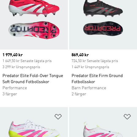
Current price
1 979,40 kr
Current price
869,40 kr
1 649,50 kr Senaste lägsta pris
724,50 kr Senaste lägsta pris
3 299 kr Ursprungspris
1 449 kr Ursprungspris
Predator Elite Fold-Over Tongue
Predator Elite Firm Ground
Soft Ground Fotbollsskor
Fotbollsskor
Performance
Barn Performance
3 färger
2 färger
Lägg till på önskelistan
Lä