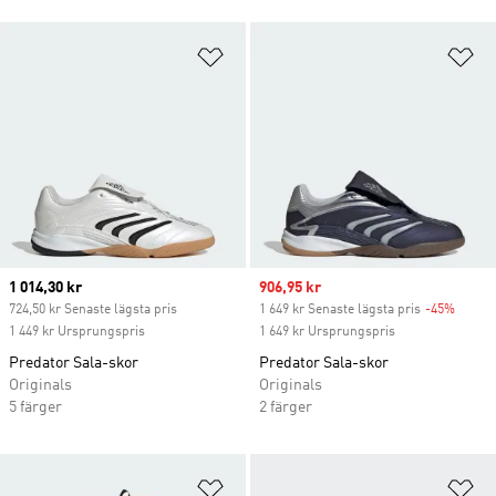
Lägg till på önskelistan
Lä
Current price
1 014,30 kr
Sale price
906,95 kr
724,50 kr Senaste lägsta pris
1 649 kr Senaste lägsta pris
-45%
Discou
1 449 kr Ursprungspris
1 649 kr Ursprungspris
Predator Sala-skor
Predator Sala-skor
Originals
Originals
5 färger
2 färger
Lägg till på önskelistan
Lä