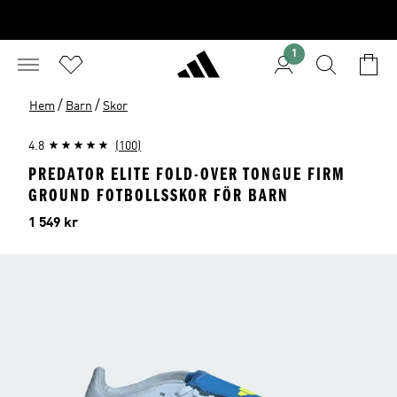
1
/
/
Hem
Barn
Skor
4.8
(100)
PREDATOR ELITE FOLD-OVER TONGUE FIRM
GROUND FOTBOLLSSKOR FÖR BARN
Pris
1 549 kr