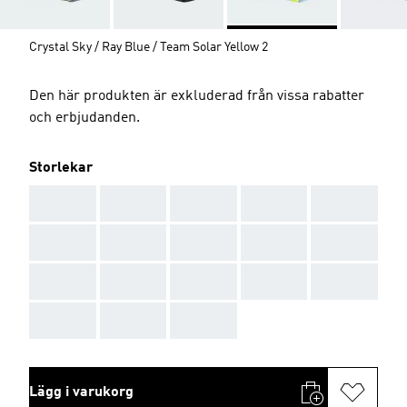
Crystal Sky / Ray Blue / Team Solar Yellow 2
Den här produkten är exkluderad från vissa rabatter
och erbjudanden.
Storlekar
AAA
AAA
AAA
AAA
AAA
AAA
AAA
AAA
AAA
AAA
AAA
AAA
AAA
AAA
AAA
AAA
AAA
AAA
Lägg i varukorg