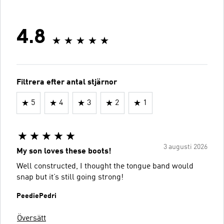
4.8
Filtrera efter antal stjärnor
5
4
3
2
1
3 augusti 2026
My son loves these boots!
Well constructed, I thought the tongue band would
snap but it’s still going strong!
PeediePedri
Översätt