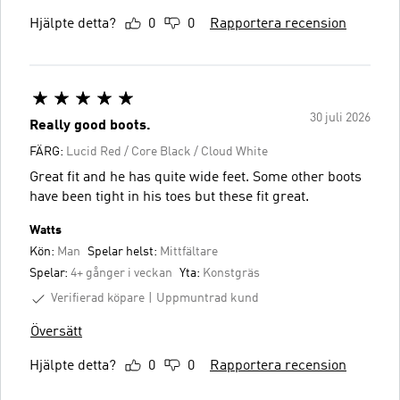
Hjälpte detta?
0
0
Rapportera recension
30 juli 2026
Really good boots.
FÄRG:
Lucid Red / Core Black / Cloud White
Great fit and he has quite wide feet. Some other boots
have been tight in his toes but these fit great.
Watts
Kön:
Man
Spelar helst:
Mittfältare
Spelar:
4+ gånger i veckan
Yta:
Konstgräs
Verifierad köpare
Uppmuntrad kund
Översätt
Hjälpte detta?
0
0
Rapportera recension