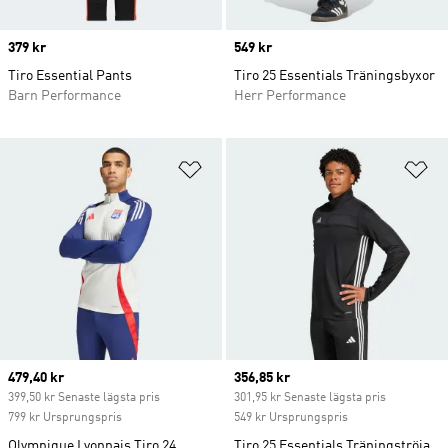
Price
379 kr
Price
549 kr
Tiro Essential Pants
Tiro 25 Essentials Träningsbyxor
Barn Performance
Herr Performance
Lägg till på önskelistan
Lä
Current price
479,40 kr
Current price
356,85 kr
399,50 kr Senaste lägsta pris
301,95 kr Senaste lägsta pris
799 kr Ursprungspris
549 kr Ursprungspris
Olympique Lyonnais Tiro 24
Tiro 25 Essentials Träningströja