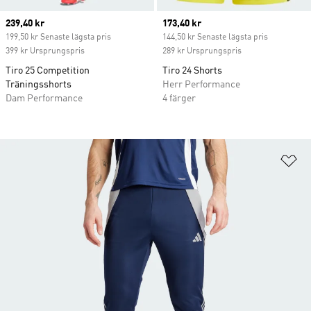
Current price
239,40 kr
Current price
173,40 kr
199,50 kr Senaste lägsta pris
144,50 kr Senaste lägsta pris
399 kr Ursprungspris
289 kr Ursprungspris
Tiro 25 Competition
Tiro 24 Shorts
Träningsshorts
Herr Performance
Dam Performance
4 färger
Lä