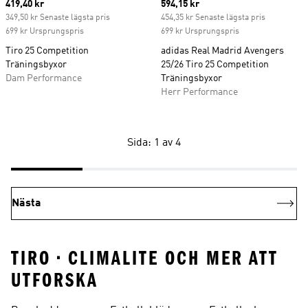
Current price
419,40 kr
Current price
594,15 kr
349,50 kr Senaste lägsta pris
454,35 kr Senaste lägsta pris
699 kr Ursprungspris
699 kr Ursprungspris
Tiro 25 Competition
adidas Real Madrid Avengers
Träningsbyxor
25/26 Tiro 25 Competition
Dam Performance
Träningsbyxor
Herr Performance
Sida: 1 av 4
Nästa
TIRO • CLIMALITE OCH MER ATT
UTFORSKA