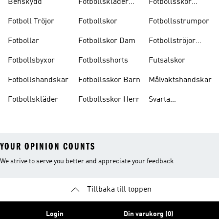
Benskydd
Fotbollskläder
Fotbollsskor
Barn
Inomhus
Fotboll Tröjor
Fotbollskor
Fotbollsstrumpor
Fotbollar
Fotbollskor Dam
Fotbollströjor
Barn
Fotbollsbyxor
Fotbollsshorts
Futsalskor
Fotbollshandskar
Fotbollsskor Barn
Målvaktshandskar
Fotbollskläder
Fotbollsskor Herr
Svarta
Fotbollsskor
YOUR OPINION COUNTS
We strive to serve you better and appreciate your feedback
Tillbaka till toppen
Login
Din varukorg (0)