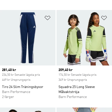
Lägg till på önskelistan
Lä
Current price
281,40 kr
Current price
209,40 kr
234,50 kr Senaste lägsta pris
174,50 kr Senaste lägsta pris
469 kr Ursprungspris
349 kr Ursprungspris
Tiro 24 Slim Träningsbyxor
Squadra 25 Long Sleeve
Barn Performance
Målvaktströja
2 färger
Barn Performance