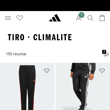
1
TIRO · CLIMALITE
2
155 resultat
Lägg till på önskelistan
Lä