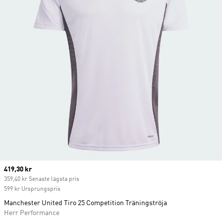
Current price
419,30 kr
359,40 kr Senaste lägsta pris
599 kr Ursprungspris
Manchester United Tiro 25 Competition Träningströja
Herr Performance