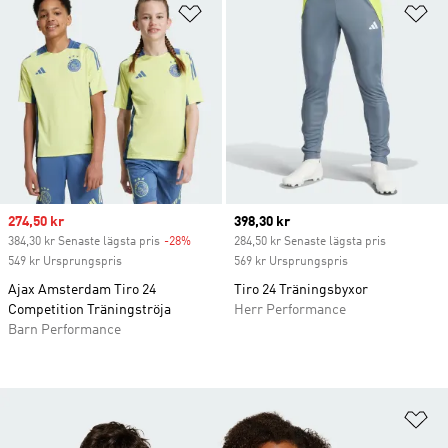
Lägg till på önskelistan
Lä
Sale price
274,50 kr
Current price
398,30 kr
384,30 kr Senaste lägsta pris
-28%
Discount
284,50 kr Senaste lägsta pris
549 kr Ursprungspris
569 kr Ursprungspris
Ajax Amsterdam Tiro 24
Tiro 24 Träningsbyxor
Competition Träningströja
Herr Performance
Barn Performance
Lä