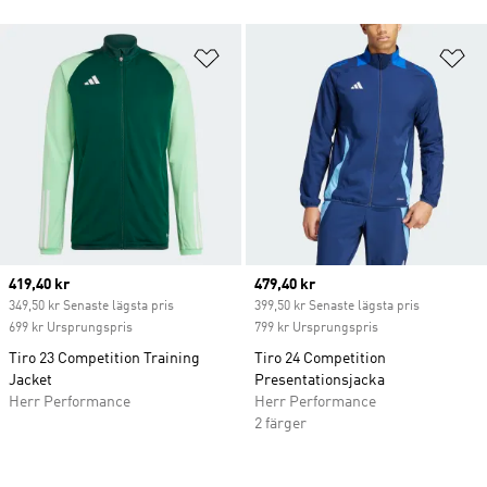
Lägg till på önskelistan
Lä
Current price
419,40 kr
Current price
479,40 kr
349,50 kr Senaste lägsta pris
399,50 kr Senaste lägsta pris
699 kr Ursprungspris
799 kr Ursprungspris
Tiro 23 Competition Training
Tiro 24 Competition
Jacket
Presentationsjacka
Herr Performance
Herr Performance
2 färger