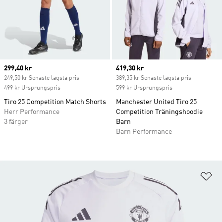
Current price
299,40 kr
Current price
419,30 kr
249,50 kr Senaste lägsta pris
389,35 kr Senaste lägsta pris
499 kr Ursprungspris
599 kr Ursprungspris
Tiro 25 Competition Match Shorts
Manchester United Tiro 25
Herr Performance
Competition Träningshoodie
3 färger
Barn
Barn Performance
Lä