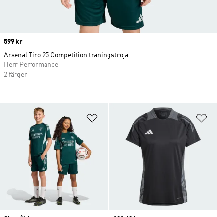
Price
599 kr
Arsenal Tiro 25 Competition träningströja
Herr Performance
2 färger
Lägg till på önskelistan
Lä