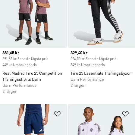
Current price
381,65 kr
Current price
329,40 kr
291,85 kr Senaste lägsta pris
274,50 kr Senaste lägsta pris
449 kr Ursprungspris
549 kr Ursprungspris
Real Madrid Tiro 25 Competition
Tiro 25 Essentials Träningsbyxor
Träningsshorts Barn
Dam Performance
Barn Performance
2 färger
2 färger
Lägg till på önskelistan
Lä