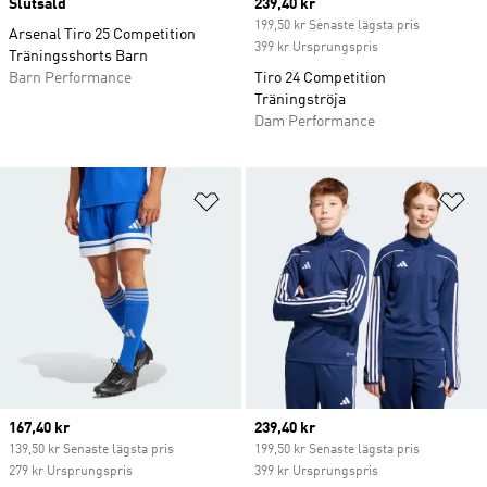
Slutsåld
Current price
239,40 kr
199,50 kr Senaste lägsta pris
Arsenal Tiro 25 Competition
399 kr Ursprungspris
Träningsshorts Barn
Barn Performance
Tiro 24 Competition
Träningströja
Dam Performance
Lägg till på önskelistan
Lä
Current price
167,40 kr
Current price
239,40 kr
139,50 kr Senaste lägsta pris
199,50 kr Senaste lägsta pris
279 kr Ursprungspris
399 kr Ursprungspris