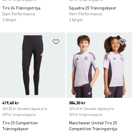
569 kr Ursprungspris
549 kr Ursprungspris
Tiro 24 Träningströja
Squadra 25 Träningsbyxor
Dam Performance
Herr Performance
2 färger
3 färger
Lägg till på önskelistan
Lä
Current price
419,40 kr
Current price
384,30 kr
349,50 kr Senaste lägsta pris
329,40 kr Senaste lägsta pris
699 kr Ursprungspris
549 kr Ursprungspris
Tiro 25 Competition
Manchester United Tiro 25
Träningsbyxor
Competition Träningströja