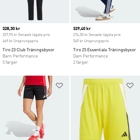
Current price
328,30 kr
Current price
329,40 kr
257,95 kr Senaste lägsta pris
274,50 kr Senaste lägsta pris
469 kr Ursprungspris
549 kr Ursprungspris
Tiro 23 Club Träningsbyxor
Tiro 25 Essentials Träningsbyxor
Barn Performance
Dam Performance
5 färger
2 färger
Lägg till på önskelistan
Lä