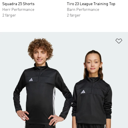
Squadra 25 Shorts
Tiro 23 League Training Top
Herr Performance
Barn Performance
2 färger
2 färger
Lä