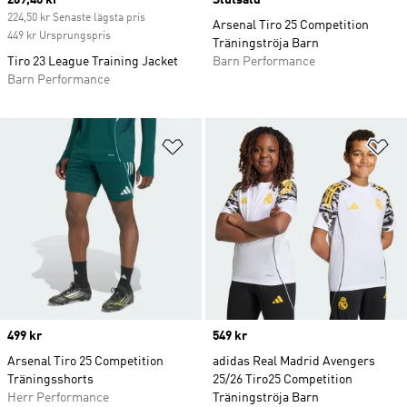
Current price
269,40 kr
Slutsåld
224,50 kr Senaste lägsta pris
Arsenal Tiro 25 Competition
449 kr Ursprungspris
Träningströja Barn
Tiro 23 League Training Jacket
Barn Performance
Barn Performance
Lägg till på önskelistan
Lä
Price
499 kr
Price
549 kr
Arsenal Tiro 25 Competition
adidas Real Madrid Avengers
Träningsshorts
25/26 Tiro25 Competition
Herr Performance
Träningströja Barn