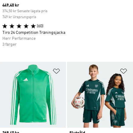
Current price
449,40 kr
374,50 kr Senaste lägsta pris
749 kr Ursprungspris
(60)
Tiro 24 Competition Träningsjacka
Herr Performance
3 färger
Lägg till på önskelistan
Lä