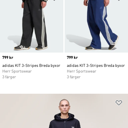
Price
799 kr
Price
799 kr
adidas KIT 3-Stripes Breda byxor
adidas KIT 3-Stripes Breda byxor
Herr Sportswear
Herr Sportswear
3 färger
3 färger
Lä