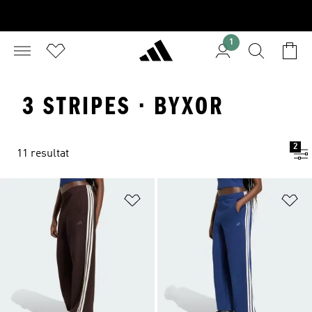
1
3 STRIPES · BYXOR
2
11 resultat
Lägg till på önskelistan
Lä