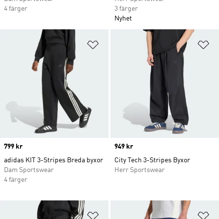
4 färger
3 färger
Nyhet
Lägg till på önskelistan
Lä
Price
799 kr
Price
949 kr
adidas KIT 3-Stripes Breda byxor
City Tech 3-Stripes Byxor
Dam Sportswear
Herr Sportswear
4 färger
Lägg till på önskelistan
Lä