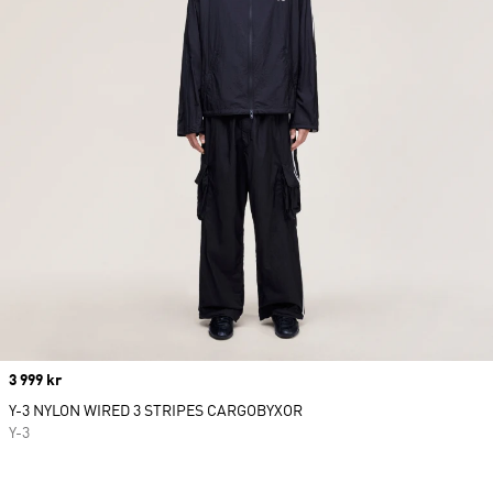
Price
3 999 kr
Y-3 NYLON WIRED 3 STRIPES CARGOBYXOR
Y-3