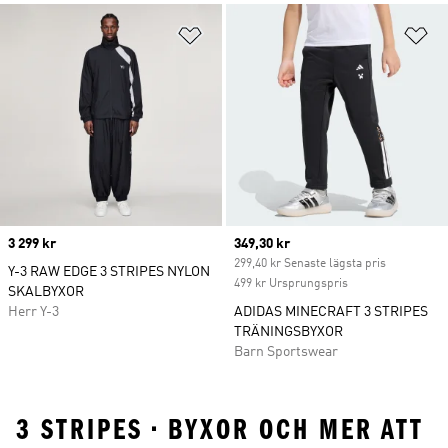
Lägg till på önskelistan
Lä
Price
3 299 kr
Current price
349,30 kr
299,40 kr Senaste lägsta pris
Y-3 RAW EDGE 3 STRIPES NYLON
499 kr Ursprungspris
SKALBYXOR
Herr Y-3
ADIDAS MINECRAFT 3 STRIPES
TRÄNINGSBYXOR
Barn Sportswear
3 STRIPES • BYXOR OCH MER ATT