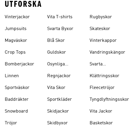
UTFORSKA
Vinterjackor
Vita T-shirts
Rugbyskor
Jumpsuits
Svarta Byxor
Skateskor
Magväskor
Blå Skor
Vinterkappor
Crop Tops
Guldskor
Vandringskängor
Bomberjackor
Osynliga
Svarta
Strumpor
Ryggsäckar
Linnen
Regnjackor
Klättringsskor
Sportväskor
Vita Skor
Fleecetröjor
Baddräkter
Sportkläder
Tyngdlyftningsskor
Snowboard
Skidjackor
Vita Jackor
Tröjor
Skidbyxor
Basketskor