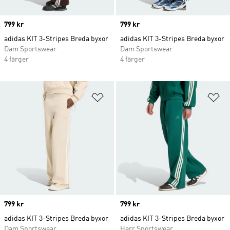
Price
799 kr
Price
799 kr
adidas KIT 3-Stripes Breda byxor
adidas KIT 3-Stripes Breda byxor
Dam Sportswear
Dam Sportswear
4 färger
4 färger
Lägg till på önskelistan
Lä
Price
799 kr
Price
799 kr
adidas KIT 3-Stripes Breda byxor
adidas KIT 3-Stripes Breda byxor
Dam Sportswear
Herr Sportswear