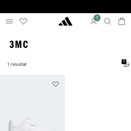
1
3MC
1
1 resultat
Lägg till på önskelistan