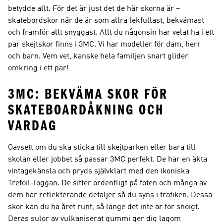
betydde allt. För det är just det de här skorna är –
skatebordskor när de är som allra lekfullast, bekvämast
och framför allt snyggast. Allt du någonsin har velat ha i ett
par skejtskor finns i 3MC. Vi har modeller för dam, herr
och barn. Vem vet, kanske hela familjen snart glider
omkring i ett par!
3MC: BEKVÄMA SKOR FÖR
SKATEBOARDÅKNING OCH
VARDAG
Oavsett om du ska sticka till skejtparken eller bara till
skolan eller jobbet så passar 3MC perfekt. De har en äkta
vintagekänsla och pryds självklart med den ikoniska
Trefoil-loggan. De sitter ordentligt på foten och många av
dem har reflekterande detaljer så du syns i trafiken. Dessa
skor kan du ha året runt, så länge det inte är för snöigt.
Deras sulor av vulkaniserat gummi ger dig lagom