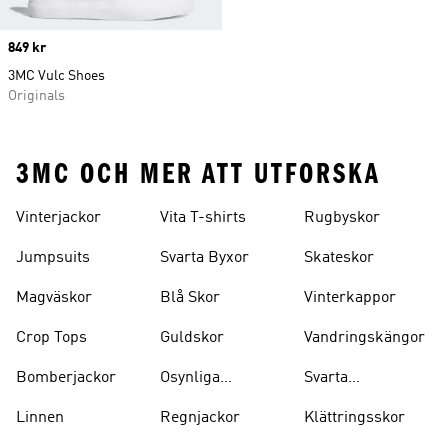
Price
849 kr
3MC Vulc Shoes
Originals
3MC OCH MER ATT UTFORSKA
Vinterjackor
Vita T-shirts
Rugbyskor
Jumpsuits
Svarta Byxor
Skateskor
Magväskor
Blå Skor
Vinterkappor
Crop Tops
Guldskor
Vandringskängor
Bomberjackor
Osynliga
Svarta
Strumpor
Ryggsäckar
Linnen
Regnjackor
Klättringsskor