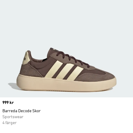
Price
999 kr
Barreda Decode Skor
Sportswear
4 färger