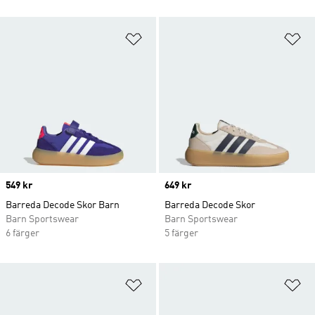
Lägg till på önskelistan
Lä
Price
549 kr
Price
649 kr
Barreda Decode Skor Barn
Barreda Decode Skor
Barn Sportswear
Barn Sportswear
6 färger
5 färger
Lägg till på önskelistan
Lä