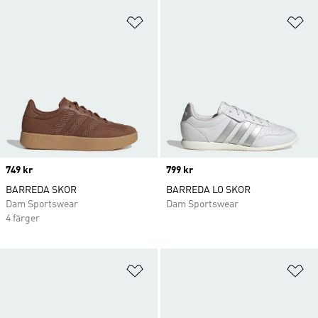
Lägg till på önskelistan
Lä
Price
749 kr
Price
799 kr
BARREDA SKOR
BARREDA LO SKOR
Dam Sportswear
Dam Sportswear
4 färger
Lägg till på önskelistan
Lä