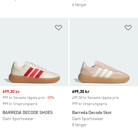
6 färger
Lägg till på önskelistan
Lä
Sale price
699,30 kr
Current price
699,30 kr
999 kr Senaste lägsta pris
-30%
Discount
499,50 kr Senaste lägsta pris
999 kr Ursprungspris
999 kr Ursprungspris
BARREDA DECODE SHOES
Barreda Decode Skor
Dam Sportswear
Dam Sportswear
8 färger