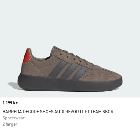
Price
1 199 kr
BARREDA DECODE SHOES AUDI REVOLUT F1 TEAM SKOR
Sportswear
2 färger