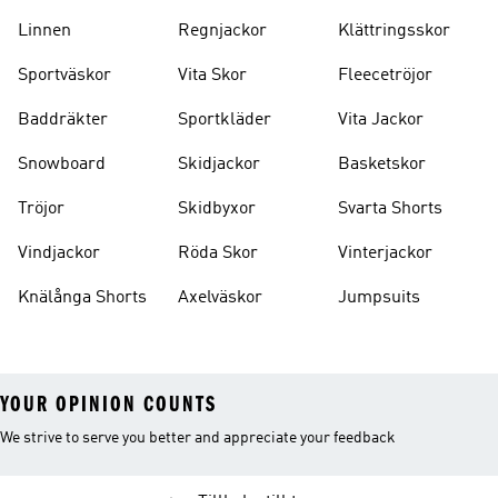
Strumpor
Ryggsäckar
Linnen
Regnjackor
Klättringsskor
Sportväskor
Vita Skor
Fleecetröjor
Baddräkter
Sportkläder
Vita Jackor
Snowboard
Skidjackor
Basketskor
Tröjor
Skidbyxor
Svarta Shorts
Vindjackor
Röda Skor
Vinterjackor
Knälånga Shorts
Axelväskor
Jumpsuits
YOUR OPINION COUNTS
We strive to serve you better and appreciate your feedback