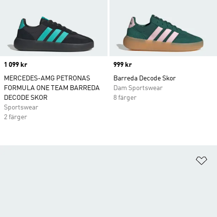
Price
1 099 kr
Price
999 kr
MERCEDES-AMG PETRONAS
Barreda Decode Skor
FORMULA ONE TEAM BARREDA
Dam Sportswear
DECODE SKOR
8 färger
Sportswear
2 färger
Lä