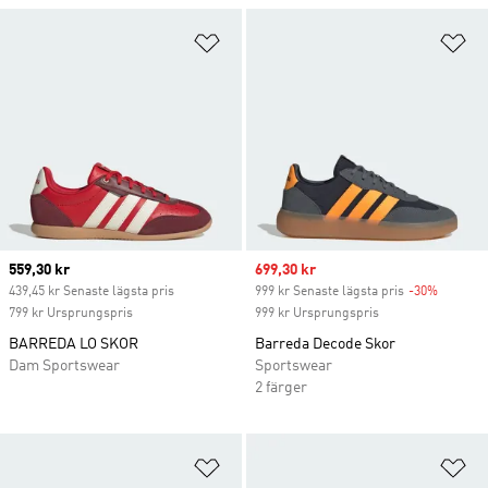
Lägg till på önskelistan
Lä
Current price
559,30 kr
Sale price
699,30 kr
439,45 kr Senaste lägsta pris
999 kr Senaste lägsta pris
-30%
Discoun
799 kr Ursprungspris
999 kr Ursprungspris
BARREDA LO SKOR
Barreda Decode Skor
Dam Sportswear
Sportswear
2 färger
Lägg till på önskelistan
Lä