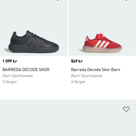
Price
1 099 kr
Price
549 kr
BARREDA DECODE SKOR
Barreda Decode Skor Barn
Dam Sportswear
Barn Sportswear
3 färger
6 färger
Lä