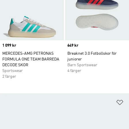
Price
1 099 kr
Price
649 kr
MERCEDES-AMG PETRONAS
Breaknet 3.0 Fotbollskor för
FORMULA ONE TEAM BARREDA
juniorer
DECODE SKOR
Barn Sportswear
Sportswear
4 färger
2 färger
Lä