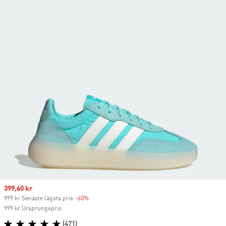
Sale price
399,60 kr
999 kr Senaste lägsta pris
-60%
Discount
999 kr Ursprungspris
(471)