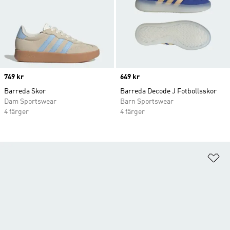
Price
749 kr
Price
649 kr
Barreda Skor
Barreda Decode J Fotbollsskor
Dam Sportswear
Barn Sportswear
4 färger
4 färger
Lä