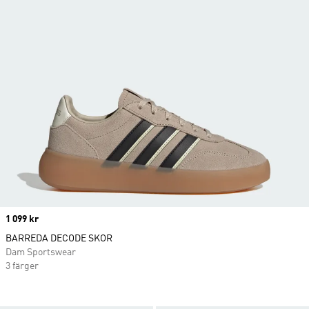
Price
1 099 kr
BARREDA DECODE SKOR
Dam Sportswear
3 färger