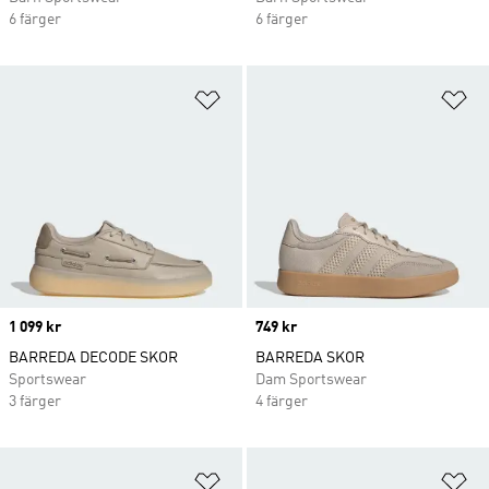
6 färger
6 färger
Lägg till på önskelistan
Lä
Price
1 099 kr
Price
749 kr
BARREDA DECODE SKOR
BARREDA SKOR
Sportswear
Dam Sportswear
3 färger
4 färger
Lägg till på önskelistan
Lä