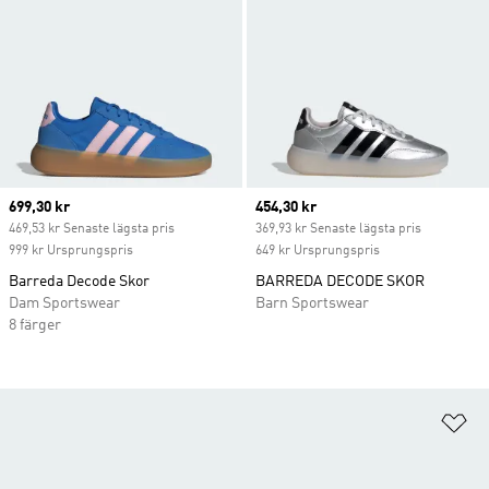
Current price
699,30 kr
Current price
454,30 kr
469,53 kr Senaste lägsta pris
369,93 kr Senaste lägsta pris
999 kr Ursprungspris
649 kr Ursprungspris
Barreda Decode Skor
BARREDA DECODE SKOR
Dam Sportswear
Barn Sportswear
8 färger
Lä