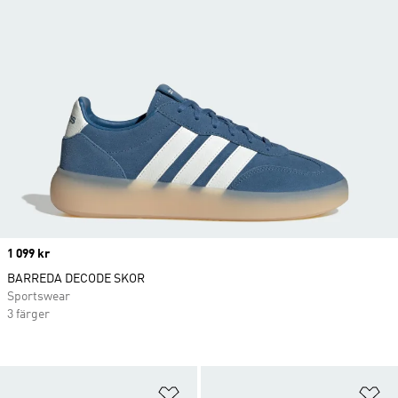
Price
1 099 kr
BARREDA DECODE SKOR
Sportswear
3 färger
Lägg till på önskelistan
Lä