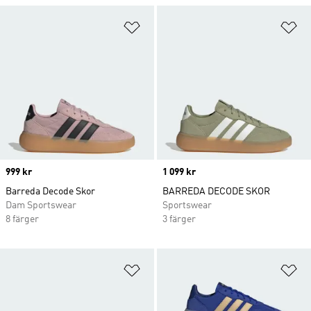
Lägg till på önskelistan
Lä
Price
999 kr
Price
1 099 kr
Barreda Decode Skor
BARREDA DECODE SKOR
Dam Sportswear
Sportswear
8 färger
3 färger
Lägg till på önskelistan
Lä