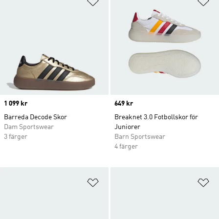
Price
1 099 kr
Price
649 kr
Barreda Decode Skor
Breaknet 3.0 Fotbollskor för
Dam Sportswear
Juniorer
3 färger
Barn Sportswear
4 färger
Lägg till på önskelistan
Lä