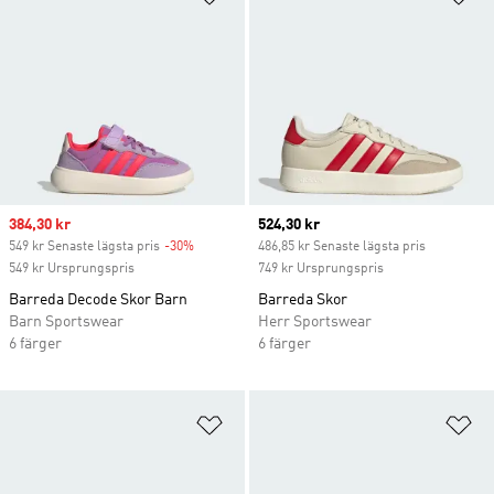
Sale price
384,30 kr
Current price
524,30 kr
549 kr Senaste lägsta pris
-30%
Discount
486,85 kr Senaste lägsta pris
549 kr Ursprungspris
749 kr Ursprungspris
Barreda Decode Skor Barn
Barreda Skor
Barn Sportswear
Herr Sportswear
6 färger
6 färger
Lägg till på önskelistan
Lä