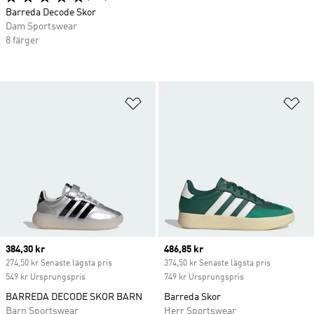
Barreda Decode Skor
Dam Sportswear
8 färger
Lägg till på önskelistan
Lä
Current price
384,30 kr
Current price
486,85 kr
274,50 kr Senaste lägsta pris
374,50 kr Senaste lägsta pris
549 kr Ursprungspris
749 kr Ursprungspris
BARREDA DECODE SKOR BARN
Barreda Skor
Barn Sportswear
Herr Sportswear