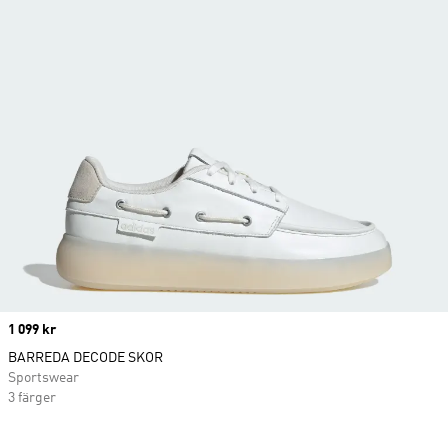
Price
1 099 kr
BARREDA DECODE SKOR
Sportswear
3 färger