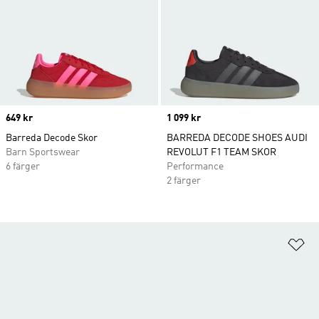
Price
649 kr
Price
1 099 kr
Barreda Decode Skor
BARREDA DECODE SHOES AUDI
Barn Sportswear
REVOLUT F1 TEAM SKOR
6 färger
Performance
2 färger
Lä