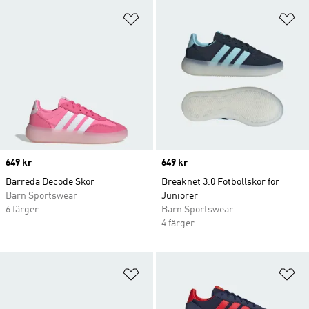
Lägg till på önskelistan
Lä
Price
649 kr
Price
649 kr
Barreda Decode Skor
Breaknet 3.0 Fotbollskor för
Barn Sportswear
Juniorer
6 färger
Barn Sportswear
4 färger
Lägg till på önskelistan
Lä