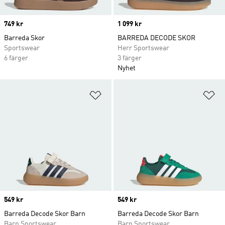
Price
749 kr
Price
1 099 kr
Barreda Skor
BARREDA DECODE SKOR
Sportswear
Herr Sportswear
6 färger
3 färger
Nyhet
Lägg till på önskelistan
Lä
Price
549 kr
Price
549 kr
Barreda Decode Skor Barn
Barreda Decode Skor Barn
Barn Sportswear
Barn Sportswear