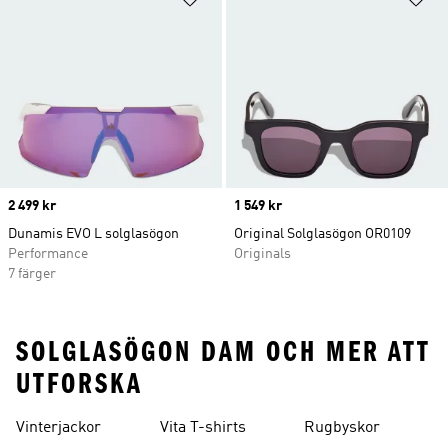
Price
2 499 kr
Price
1 549 kr
Dunamis EVO L solglasögon
Original Solglasögon OR0109
Performance
Originals
7 färger
SOLGLASÖGON DAM OCH MER ATT
UTFORSKA
Vinterjackor
Vita T-shirts
Rugbyskor