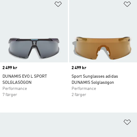
Lägg till på önskelistan
Lä
Price
2 499 kr
Price
2 499 kr
DUNAMIS EVO L SPORT
Sport Sunglasses adidas
SOLGLASÖGON
DUNAMIS Solglasögon
Performance
Performance
7 färger
2 färger
Lä