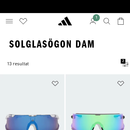
1
SOLGLASÖGON DAM
2
13 resultat
Lägg till på önskelistan
Lä