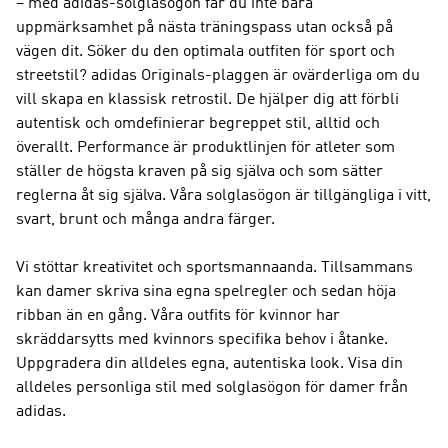
– med adidas-solglasögon får du inte bara
uppmärksamhet på nästa träningspass utan också på
vägen dit. Söker du den optimala outfiten för sport och
streetstil?
adidas Originals
-plaggen är ovärderliga om du
vill skapa en klassisk retrostil. De hjälper dig att förbli
autentisk och omdefinierar begreppet stil, alltid och
överallt.
Performance
är produktlinjen för atleter som
ställer de högsta kraven på sig själva och som sätter
reglerna åt sig själva. Våra solglasögon är tillgängliga i vitt,
svart, brunt och många andra färger.
Vi stöttar kreativitet och sportsmannaanda. Tillsammans
kan damer skriva sina egna spelregler och sedan höja
ribban än en gång. Våra outfits för kvinnor har
skräddarsytts med kvinnors specifika behov i åtanke.
Uppgradera din alldeles egna, autentiska look. Visa din
alldeles personliga stil med solglasögon för damer från
adidas.