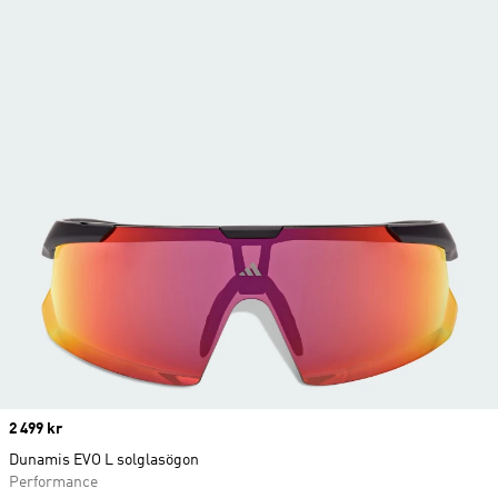
Price
2 499 kr
Dunamis EVO L solglasögon
Performance