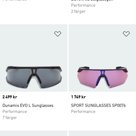
Performance
2 färger
Lägg till på önskelistan
Lä
Price
2 499 kr
Price
1 749 kr
Dunamis EVO L Sunglasses
SPORT SUNGLASSES SP0076
Performance
Performance
7 färger