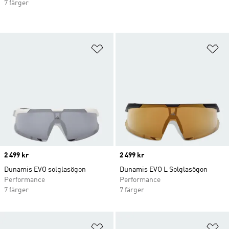
7 färger
Lägg till på önskelistan
Lä
Price
2 499 kr
Price
2 499 kr
Dunamis EVO solglasögon
Dunamis EVO L Solglasögon
Performance
Performance
7 färger
7 färger
Lägg till på önskelistan
Lä