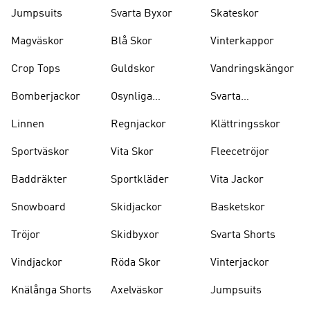
Jumpsuits
Svarta Byxor
Skateskor
Magväskor
Blå Skor
Vinterkappor
Crop Tops
Guldskor
Vandringskängor
Bomberjackor
Osynliga
Svarta
Strumpor
Ryggsäckar
Linnen
Regnjackor
Klättringsskor
Sportväskor
Vita Skor
Fleecetröjor
Baddräkter
Sportkläder
Vita Jackor
Snowboard
Skidjackor
Basketskor
Tröjor
Skidbyxor
Svarta Shorts
Vindjackor
Röda Skor
Vinterjackor
Knälånga Shorts
Axelväskor
Jumpsuits