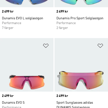
Price
2 499 kr
Price
2 499 kr
Dunamis EVO L solglasögon
Dunamis Pro Sport Solglasögon
Performance
Performance
7 färger
2 färger
Lägg till på önskelistan
Lä
Price
2 499 kr
Price
2 499 kr
Dunamis EVO S
Sport Sunglasses adidas
Performance
DUNAMIS Solglasögon