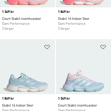
Price
1 349 kr
Price
1 849 kr
Court Stabil inomhusskor
Stabil 16 Indoor Skor
Dam Performance
Dam Performance
5 färger
5 färger
Lägg till på önskelistan
Lä
Price
1 849 kr
Price
1 349 kr
Stabil 16 Indoor Skor
Court Stabil inomhusskor
Dam Performance
Dam Performance