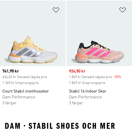
Lägg till på önskelistan
Lä
Current price
741,95 kr
Sale price
924,50 kr
634,03 kr Senaste lägsta pris
1 849 kr Senaste lägsta pris
-50%
Discou
1 349 kr Ursprungspris
1 849 kr Ursprungspris
Court Stabil inomhusskor
Stabil 16 Indoor Skor
Dam Performance
Dam Performance
5 färger
5 färger
DAM • STABIL SHOES OCH MER