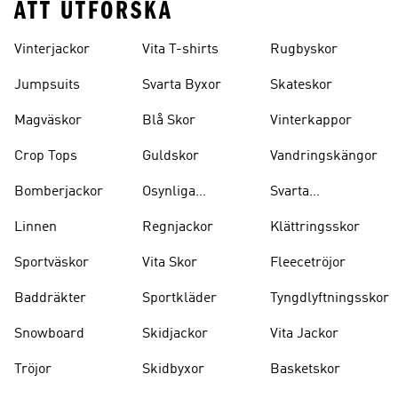
ATT UTFORSKA
Vinterjackor
Vita T-shirts
Rugbyskor
Jumpsuits
Svarta Byxor
Skateskor
Magväskor
Blå Skor
Vinterkappor
Crop Tops
Guldskor
Vandringskängor
Bomberjackor
Osynliga
Svarta
Strumpor
Ryggsäckar
Linnen
Regnjackor
Klättringsskor
Sportväskor
Vita Skor
Fleecetröjor
Baddräkter
Sportkläder
Tyngdlyftningsskor
Snowboard
Skidjackor
Vita Jackor
Tröjor
Skidbyxor
Basketskor