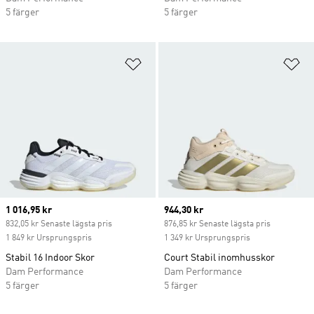
5 färger
5 färger
Lägg till på önskelistan
Lä
Current price
1 016,95 kr
Current price
944,30 kr
832,05 kr Senaste lägsta pris
876,85 kr Senaste lägsta pris
1 849 kr Ursprungspris
1 349 kr Ursprungspris
Stabil 16 Indoor Skor
Court Stabil inomhusskor
Dam Performance
Dam Performance
5 färger
5 färger