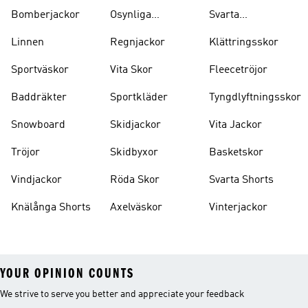
Bomberjackor
Osynliga
Svarta
Strumpor
Ryggsäckar
Linnen
Regnjackor
Klättringsskor
Sportväskor
Vita Skor
Fleecetröjor
Baddräkter
Sportkläder
Tyngdlyftningsskor
Snowboard
Skidjackor
Vita Jackor
Tröjor
Skidbyxor
Basketskor
Vindjackor
Röda Skor
Svarta Shorts
Knälånga Shorts
Axelväskor
Vinterjackor
YOUR OPINION COUNTS
We strive to serve you better and appreciate your feedback