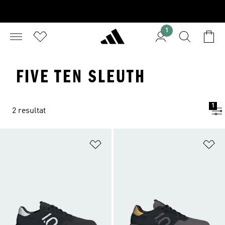
1
FIVE TEN SLEUTH
1
2 resultat
Lägg till på önskelistan
Lä