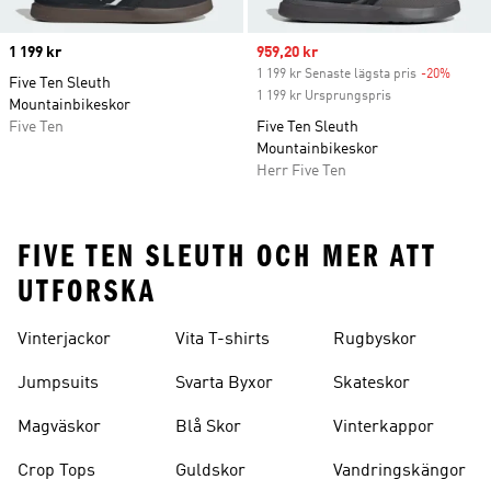
Price
1 199 kr
Sale price
959,20 kr
1 199 kr Senaste lägsta pris
-20%
Discou
Five Ten Sleuth
1 199 kr Ursprungspris
Mountainbikeskor
Five Ten
Five Ten Sleuth
Mountainbikeskor
Herr Five Ten
FIVE TEN SLEUTH OCH MER ATT
UTFORSKA
Vinterjackor
Vita T-shirts
Rugbyskor
Jumpsuits
Svarta Byxor
Skateskor
Magväskor
Blå Skor
Vinterkappor
Crop Tops
Guldskor
Vandringskängor