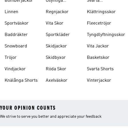
Bomberjackor
Osynliga
Svarta
Strumpor
Ryggsäckar
Linnen
Regnjackor
Klättringsskor
Sportväskor
Vita Skor
Fleecetröjor
Baddräkter
Sportkläder
Tyngdlyftningsskor
Snowboard
Skidjackor
Vita Jackor
Tröjor
Skidbyxor
Basketskor
Vindjackor
Röda Skor
Svarta Shorts
Knälånga Shorts
Axelväskor
Vinterjackor
YOUR OPINION COUNTS
We strive to serve you better and appreciate your feedback