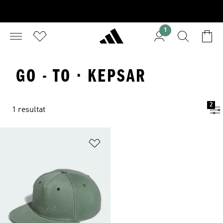
1
GO - TO · KEPSAR
2
1 resultat
Lägg till på önskelistan