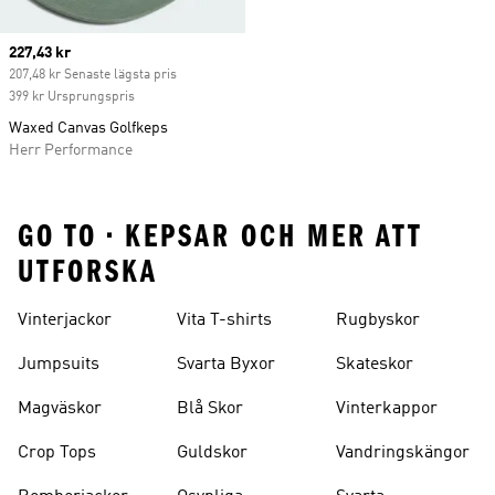
Current price
227,43 kr
207,48 kr Senaste lägsta pris
399 kr Ursprungspris
Waxed Canvas Golfkeps
Herr Performance
GO TO • KEPSAR OCH MER ATT
UTFORSKA
Vinterjackor
Vita T-shirts
Rugbyskor
Jumpsuits
Svarta Byxor
Skateskor
Magväskor
Blå Skor
Vinterkappor
Crop Tops
Guldskor
Vandringskängor