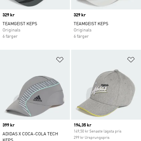
Price
329 kr
Price
329 kr
TEAMGEIST KEPS
TEAMGEIST KEPS
Originals
Originals
6 färger
6 färger
Lägg till på önskelistan
Lä
Price
399 kr
Current price
194,35 kr
149,50 kr Senaste lägsta pris
ADIDAS X COCA-COLA TECH
299 kr Ursprungspris
KEPS