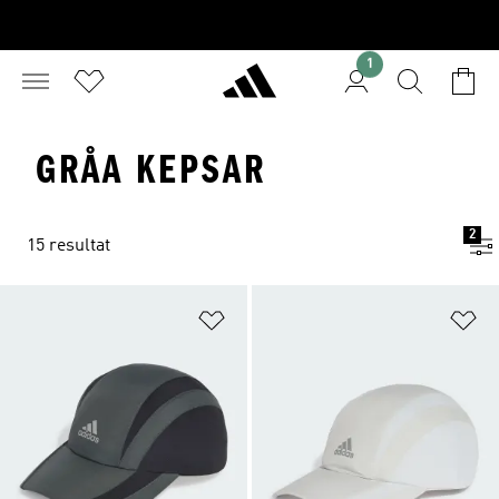
1
GRÅA KEPSAR
2
15 resultat
Lägg till på önskelistan
Lä