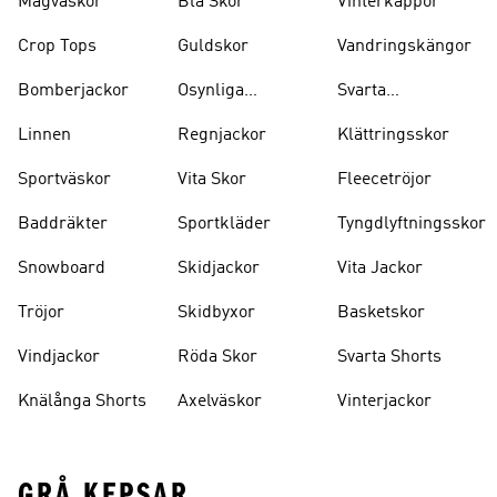
Magväskor
Blå Skor
Vinterkappor
Crop Tops
Guldskor
Vandringskängor
Bomberjackor
Osynliga
Svarta
Strumpor
Ryggsäckar
Linnen
Regnjackor
Klättringsskor
Sportväskor
Vita Skor
Fleecetröjor
Baddräkter
Sportkläder
Tyngdlyftningsskor
Snowboard
Skidjackor
Vita Jackor
Tröjor
Skidbyxor
Basketskor
Vindjackor
Röda Skor
Svarta Shorts
Knälånga Shorts
Axelväskor
Vinterjackor
GRÅ KEPSAR