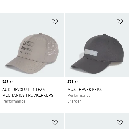
Lägg till på önskelistan
Lä
Price
549 kr
Price
279 kr
AUDI REVOLUT F1 TEAM
MUST HAVES KEPS
MECHANICS TRUCKERKEPS
Performance
Performance
3 färger
Lägg till på önskelistan
Lä