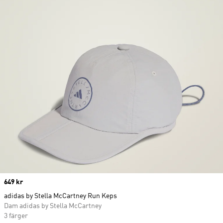
Price
649 kr
adidas by Stella McCartney Run Keps
Dam adidas by Stella McCartney
3 färger