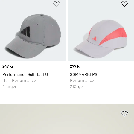
Lägg till på önskelistan
Lä
Price
249 kr
Price
299 kr
Performance Golf Hat EU
SOMMARKEPS
Herr Performance
Performance
4 färger
2 färger
Lä