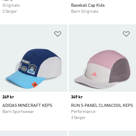
Originals
Baseball Cap Kids
2 färger
Barn Originals
Lägg till på önskelistan
Lä
Price
249 kr
Price
349 kr
ADIDAS MINECRAFT KEPS
RUN 5-PANEL CLIMACOOL KEPS
Barn Sportswear
Performance
3 färger