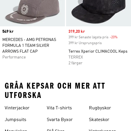
Price
549 kr
Sale price
319,20 kr
399 kr Senaste lägsta pris
-20%
Discoun
MERCEDES - AMG PETRONAS
399 kr Ursprungspris
FORMULA 1 TEAM SILVER
ARROWS FLAT CAP
Terrex Xperior CLIMACOOL Keps
Performance
TERREX
2 färger
GRÅA KEPSAR OCH MER ATT
UTFORSKA
Vinterjackor
Vita T-shirts
Rugbyskor
Jumpsuits
Svarta Byxor
Skateskor