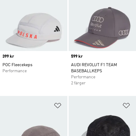
Price
399 kr
Price
599 kr
POC Fleecekeps
AUDI REVOLUT F1 TEAM
Performance
BASEBALLKEPS
Performance
2 färger
Lägg till på önskelistan
Lä