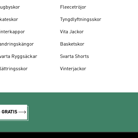
ugbyskor
Fleecetröjor
kateskor
Tyngdlyftningsskor
interkappor
Vita Jackor
andringskängor
Basketskor
varta Ryggsäckar
Svarta Shorts
lättringsskor
Vinterjackor
 GRATIS