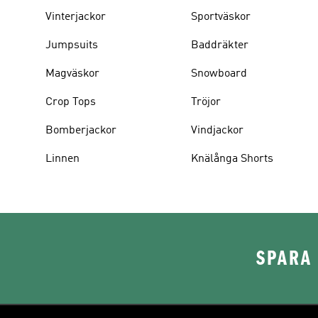
Vinterjackor
Sportväskor
Jumpsuits
Baddräkter
Magväskor
Snowboard
Crop Tops
Tröjor
Bomberjackor
Vindjackor
Linnen
Knälånga Shorts
SPARA 