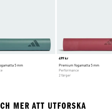
Price
499 kr
ogamatta 5 mm
Premium Yogamatta 5 mm
ce
Performance
2 färger
CH MER ATT UTFORSKA