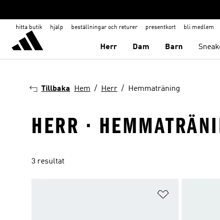
hitta butik
hjälp
beställningar och returer
presentkort
bli medlem
Herr
Dam
Barn
Sneak
Tillbaka
Hem
Herr
Hemmaträning
HERR · HEMMATRÄN
3 resultat
Lägg till på ö