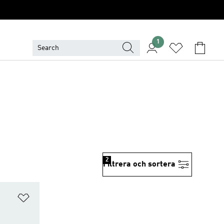
1
2
Filtrera och sortera
Lägg till på önskelistan