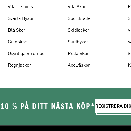
Vita T-shirts
Vita Skor
R
Svarta Byxor
Sportkläder
S
Blå Skor
Skidjackor
V
Guldskor
Skidbyxor
V
Osynliga Strumpor
Röda Skor
S
Regnjackor
Axelväskor
K
10 % PÅ DITT NÄSTA KÖP*
REGISTRERA DIG