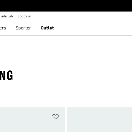
adiclub
Logga in
ers
Sporter
Outlet
ING
nskelistan
Lägg till på önskelistan