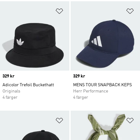
Lägg till på önskelistan
Lä
Price
329 kr
Price
329 kr
Adicolor Trefoil Buckethatt
MENS TOUR SNAPBACK KEPS
Originals
Herr Performance
4 färger
4 färger
Lägg till på önskelistan
Lä