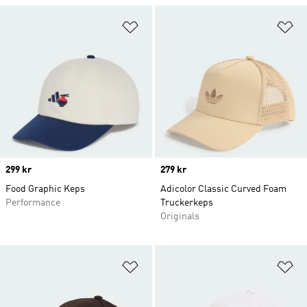
Lägg till på önskelistan
Lä
Price
299 kr
Price
279 kr
Food Graphic Keps
Adicolor Classic Curved Foam
Performance
Truckerkeps
Originals
Lägg till på önskelistan
Lä