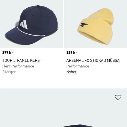
Price
299 kr
Price
329 kr
TOUR 5-PANEL KEPS
ARSENAL FC STICKAD MÖSSA
Herr Performance
Performance
2 färger
Nyhet
Lä