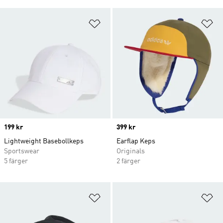
Lägg till på önskelistan
Lä
Price
199 kr
Price
399 kr
Lightweight Basebollkeps
Earflap Keps
Sportswear
Originals
5 färger
2 färger
Lägg till på önskelistan
Lä