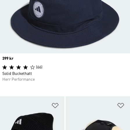
Price
399 kr
(66)
Solid Buckethatt
Herr Performance
Lägg till på önskelistan
Lä