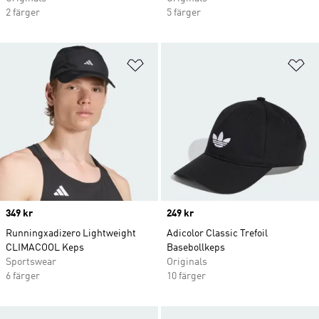
2 färger
5 färger
Lägg till på önskelistan
Lä
Price
349 kr
Price
249 kr
Runningxadizero Lightweight
Adicolor Classic Trefoil
CLIMACOOL Keps
Basebollkeps
Sportswear
Originals
6 färger
10 färger