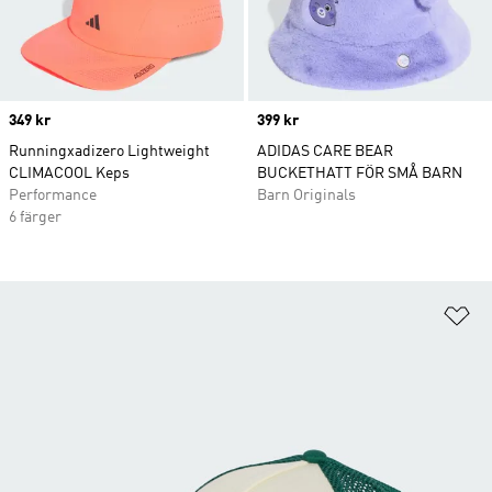
Price
349 kr
Price
399 kr
Runningxadizero Lightweight
ADIDAS CARE BEAR
CLIMACOOL Keps
BUCKETHATT FÖR SMÅ BARN
Performance
Barn Originals
6 färger
Lä