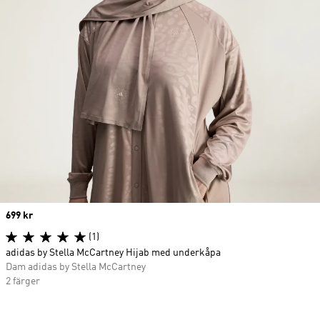
Price
699 kr
(1)
adidas by Stella McCartney Hijab med underkåpa
Dam adidas by Stella McCartney
2 färger