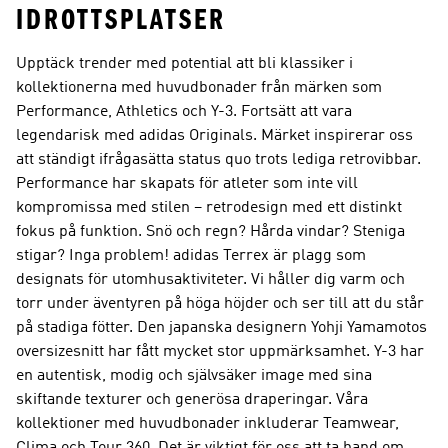
IDROTTSPLATSER
Upptäck trender med potential att bli klassiker i
kollektionerna med huvudbonader från märken som
Performance, Athletics och Y-3. Fortsätt att vara
legendarisk med
adidas Originals
. Märket inspirerar oss
att ständigt ifrågasätta status quo trots lediga retrovibbar.
Performance
har skapats för atleter som inte vill
kompromissa med stilen – retrodesign med ett distinkt
fokus på funktion. Snö och regn? Hårda vindar? Steniga
stigar? Inga problem!
adidas Terrex
är plagg som
designats för utomhusaktiviteter. Vi håller dig varm och
torr under äventyren på höga höjder och ser till att du står
på stadiga fötter. Den japanska designern Yohji Yamamotos
oversizesnitt har fått mycket stor uppmärksamhet.
Y-3
har
en autentisk, modig och självsäker image med sina
skiftande texturer och generösa draperingar. Våra
kollektioner med huvudbonader inkluderar Teamwear,