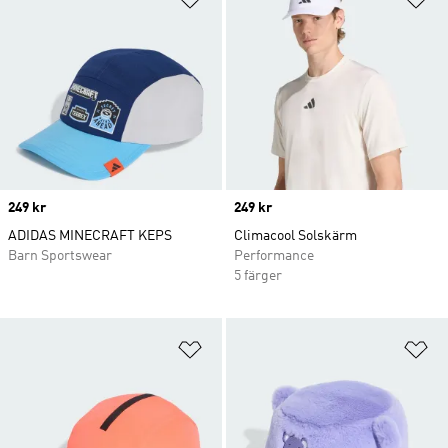
Price
249 kr
Price
249 kr
ADIDAS MINECRAFT KEPS
Climacool Solskärm
Barn Sportswear
Performance
5 färger
Lägg till på önskelistan
Lä