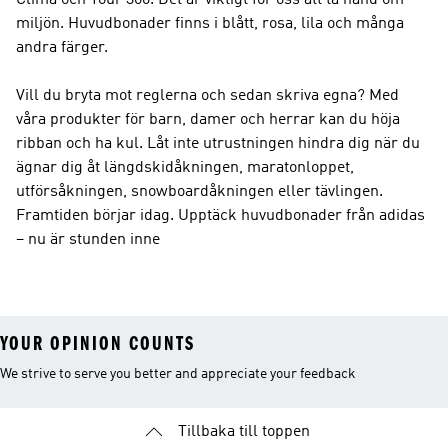
Clima och Tour 360. Det är viktigt för oss att ta hand om
miljön. Huvudbonader finns i blått, rosa, lila och många
andra färger.
Vill du bryta mot reglerna och sedan skriva egna? Med
våra produkter för barn, damer och herrar kan du höja
ribban och ha kul. Låt inte utrustningen hindra dig när du
ägnar dig åt längdskidåkningen, maratonloppet,
utförsåkningen, snowboardåkningen eller tävlingen.
Framtiden börjar idag. Upptäck huvudbonader från adidas
– nu är stunden inne
YOUR OPINION COUNTS
We strive to serve you better and appreciate your feedback
Tillbaka till toppen