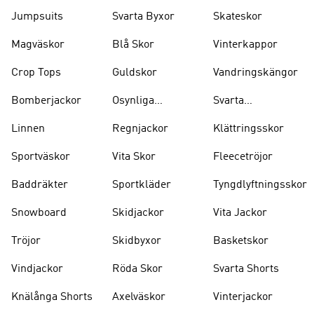
Jumpsuits
Svarta Byxor
Skateskor
Magväskor
Blå Skor
Vinterkappor
Crop Tops
Guldskor
Vandringskängor
Bomberjackor
Osynliga
Svarta
Strumpor
Ryggsäckar
Linnen
Regnjackor
Klättringsskor
Sportväskor
Vita Skor
Fleecetröjor
Baddräkter
Sportkläder
Tyngdlyftningsskor
Snowboard
Skidjackor
Vita Jackor
Tröjor
Skidbyxor
Basketskor
Vindjackor
Röda Skor
Svarta Shorts
Knälånga Shorts
Axelväskor
Vinterjackor