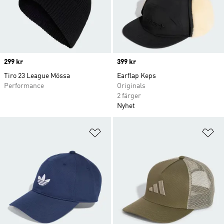
Price
299 kr
Price
399 kr
Tiro 23 League Mössa
Earflap Keps
Performance
Originals
2 färger
Nyhet
Lägg till på önskelistan
Lä