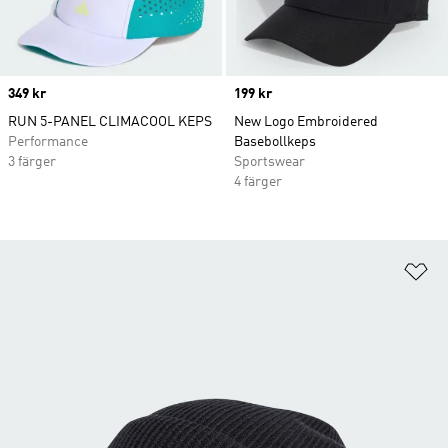
Price
349 kr
Price
199 kr
RUN 5-PANEL CLIMACOOL KEPS
New Logo Embroidered
Performance
Basebollkeps
3 färger
Sportswear
4 färger
Lä