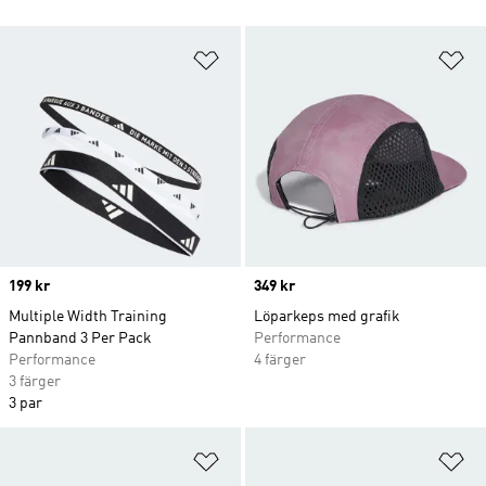
Lägg till på önskelistan
Lä
Price
199 kr
Price
349 kr
Multiple Width Training
Löparkeps med grafik
Pannband 3 Per Pack
Performance
Performance
4 färger
3 färger
3 par
Lägg till på önskelistan
Lä