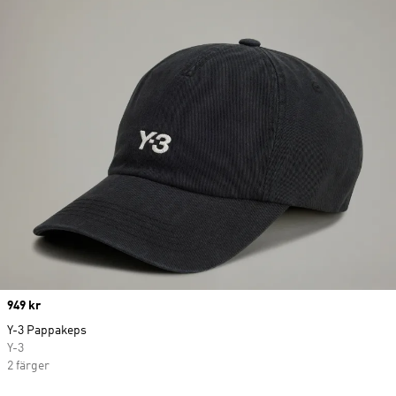
Price
949 kr
Y-3 Pappakeps
Y-3
2 färger