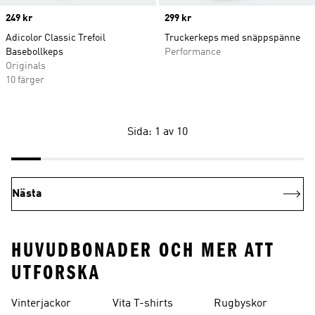
Price
249 kr
Price
299 kr
Adicolor Classic Trefoil
Truckerkeps med snäppspänne
Basebollkeps
Performance
Originals
10 färger
Sida: 1 av 10
Nästa
HUVUDBONADER OCH MER ATT
UTFORSKA
Vinterjackor
Vita T-shirts
Rugbyskor