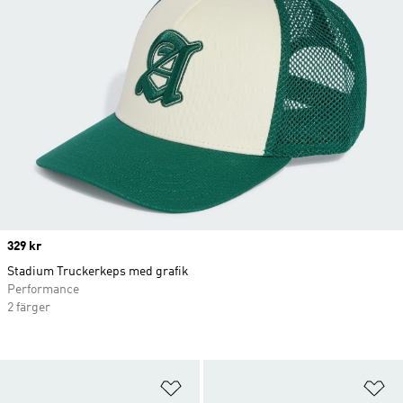
Price
329 kr
Stadium Truckerkeps med grafik
Performance
2 färger
Lägg till på önskelistan
Lä