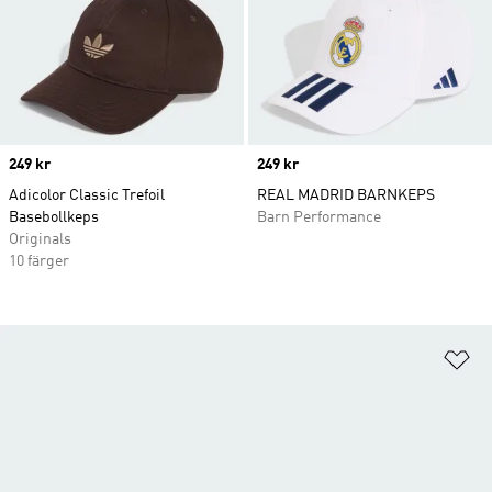
Price
249 kr
Price
249 kr
Adicolor Classic Trefoil
REAL MADRID BARNKEPS
Basebollkeps
Barn Performance
Originals
10 färger
Lä