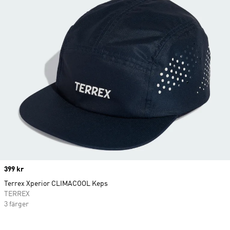
Price
399 kr
Terrex Xperior CLIMACOOL Keps
TERREX
3 färger