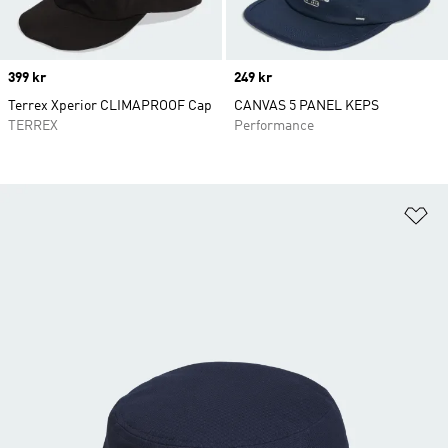
Price
399 kr
Price
249 kr
Terrex Xperior CLIMAPROOF Cap
CANVAS 5 PANEL KEPS
TERREX
Performance
Lä