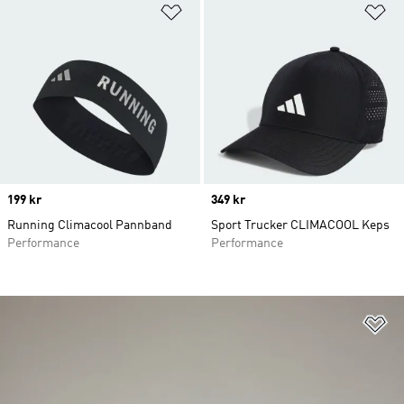
Lägg till på önskelistan
Lä
Price
199 kr
Price
349 kr
Running Climacool Pannband
Sport Trucker CLIMACOOL Keps
Performance
Performance
Lä