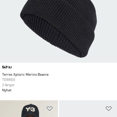
Price
549 kr
Terrex Xploric Merino Beanie
TERREX
2 färger
Nyhet
Lägg till på önskelistan
Lä