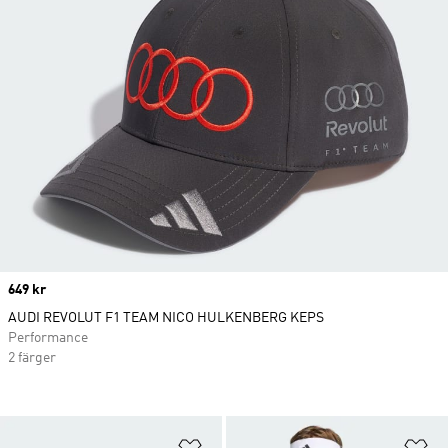
Price
649 kr
AUDI REVOLUT F1 TEAM NICO HULKENBERG KEPS
Performance
2 färger
Lägg till på önskelistan
Lä