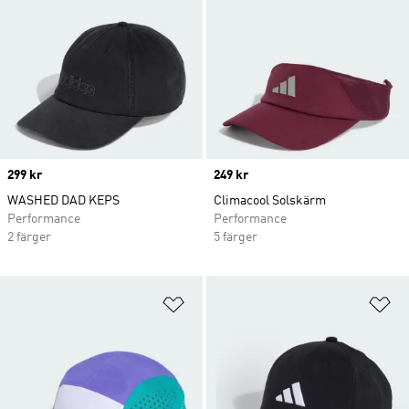
Price
299 kr
Price
249 kr
WASHED DAD KEPS
Climacool Solskärm
Performance
Performance
2 färger
5 färger
Lägg till på önskelistan
Lä