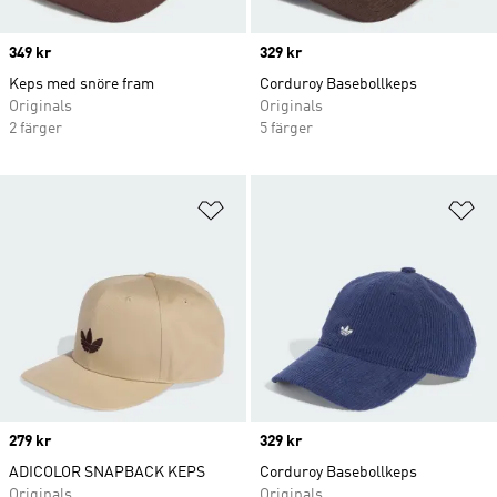
Price
349 kr
Price
329 kr
Keps med snöre fram
Corduroy Basebollkeps
Originals
Originals
2 färger
5 färger
Lägg till på önskelistan
Lä
Price
279 kr
Price
329 kr
ADICOLOR SNAPBACK KEPS
Corduroy Basebollkeps
Originals
Originals