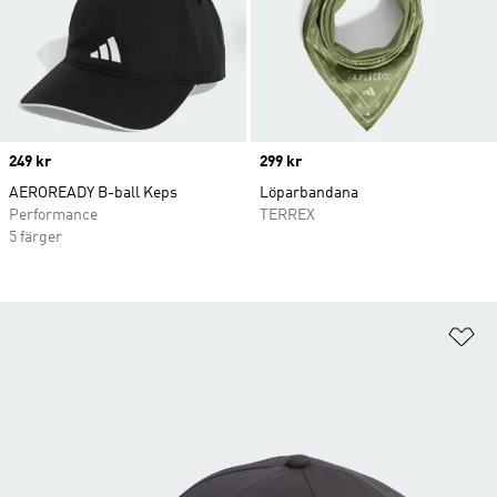
Price
249 kr
Price
299 kr
AEROREADY B-ball Keps
Löparbandana
Performance
TERREX
5 färger
Lä