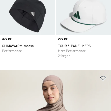
Price
329 kr
Price
299 kr
CLIMAWARM-mössa
TOUR 5-PANEL KEPS
Performance
Herr Performance
2 färger
Lä