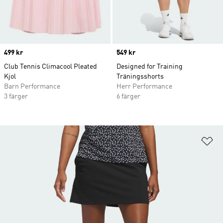
Price
499 kr
Price
549 kr
Club Tennis Climacool Pleated
Designed for Training
Kjol
Träningsshorts
Barn Performance
Herr Performance
3 färger
6 färger
Lä