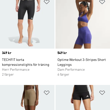
Lägg till på önskelistan
Lä
Price
349 kr
Price
549 kr
TECHFIT korta
Optime Workout 3-Stripes Short
kompressionstights för träning
Leggings
Herr Performance
Dam Performance
2 färger
6 färger
Lägg till på önskelistan
Lä