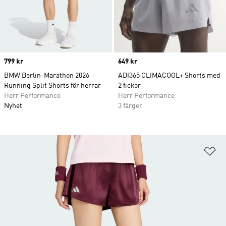
Price
799 kr
Price
649 kr
BMW Berlin-Marathon 2026
ADI365 CLIMACOOL+ Shorts med
Running Split Shorts för herrar
2 fickor
Herr Performance
Herr Performance
Nyhet
3 färger
Lä