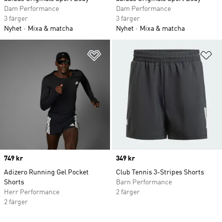
Dam Performance
Dam Performance
3 färger
3 färger
Nyhet
Mixa & matcha
Nyhet
Mixa & matcha
Lägg till på önskelistan
Lä
Price
749 kr
Price
349 kr
Adizero Running Gel Pocket
Club Tennis 3-Stripes Shorts
Shorts
Barn Performance
Herr Performance
2 färger
2 färger