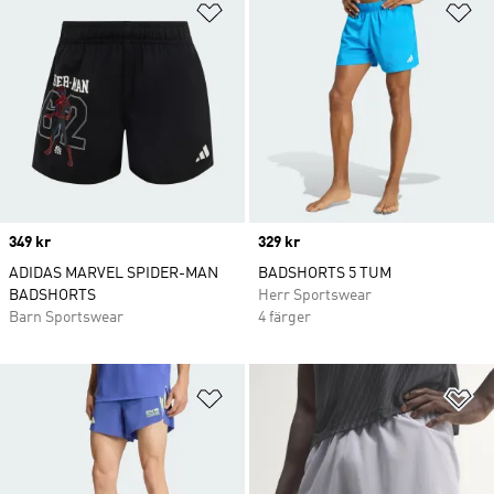
Lägg till på önskelistan
Lä
Price
349 kr
Price
329 kr
ADIDAS MARVEL SPIDER-MAN
BADSHORTS 5 TUM
BADSHORTS
Herr Sportswear
Barn Sportswear
4 färger
Lägg till på önskelistan
Lä