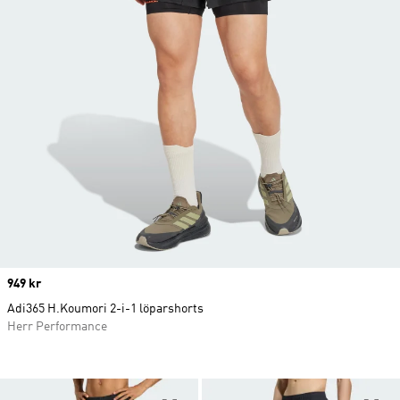
Price
949 kr
Adi365 H.Koumori 2-i-1 löparshorts
Herr Performance