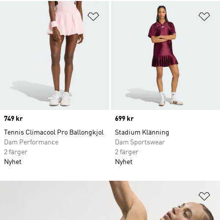
Lägg till på önskelistan
Lä
Price
749 kr
Price
699 kr
Tennis Climacool Pro Ballongkjol
Stadium Klänning
Dam Performance
Dam Sportswear
2 färger
2 färger
Nyhet
Nyhet
Lä