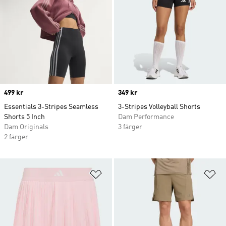
Price
499 kr
Price
349 kr
Essentials 3-Stripes Seamless
3-Stripes Volleyball Shorts
Shorts 5 Inch
Dam Performance
Dam Originals
3 färger
2 färger
Lägg till på önskelistan
Lä