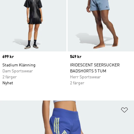
Price
699 kr
Price
549 kr
Stadium Klänning
IRIDESCENT SEERSUCKER
Dam Sportswear
BADSHORTS 5 TUM
2 färger
Herr Sportswear
Nyhet
2 färger
Lä