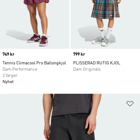
Price
749 kr
Price
799 kr
Tennis Climacool Pro Ballongkjol
PLISSERAD RUTIG KJOL
Dam Performance
Dam Originals
2 färger
Nyhet
Lä