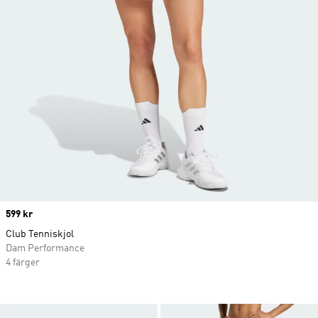
Price
599 kr
Club Tenniskjol
Dam Performance
4 färger