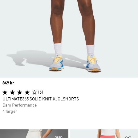
Price
849 kr
(6)
ULTIMATE365 SOLID KNIT KJOLSHORTS
Dam Performance
4 färger
Lägg till på önskelistan
Lä