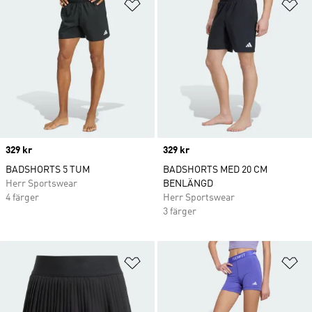
Lägg till på önskelistan
Lä
Price
329 kr
Price
329 kr
BADSHORTS 5 TUM
BADSHORTS MED 20 CM
Herr Sportswear
BENLÄNGD
4 färger
Herr Sportswear
3 färger
Lägg till på önskelistan
Lä