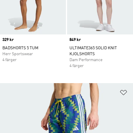
Price
329 kr
Price
849 kr
BADSHORTS 5 TUM
ULTIMATE365 SOLID KNIT
Herr Sportswear
KJOLSHORTS
4 färger
Dam Performance
4 färger
Lä