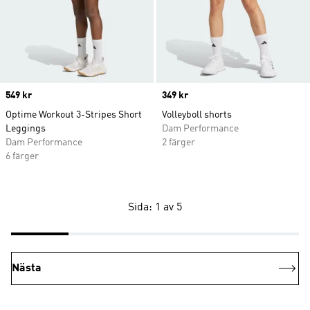
Price
549 kr
Price
349 kr
Optime Workout 3-Stripes Short
Volleyboll shorts
Leggings
Dam Performance
Dam Performance
2 färger
6 färger
Sida: 1 av 5
Nästa