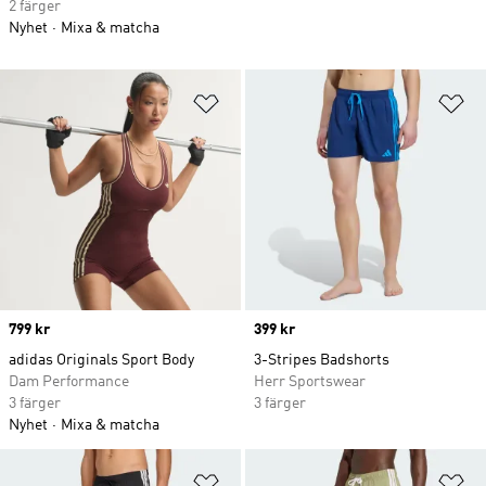
2 färger
Nyhet
Mixa & matcha
Lägg till på önskelistan
Lä
Price
799 kr
Price
399 kr
adidas Originals Sport Body
3-Stripes Badshorts
Dam Performance
Herr Sportswear
3 färger
3 färger
Nyhet
Mixa & matcha
Lägg till på önskelistan
Lä