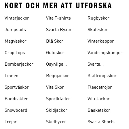
KORT OCH MER ATT UTFORSKA
Vinterjackor
Vita T-shirts
Rugbyskor
Jumpsuits
Svarta Byxor
Skateskor
Magväskor
Blå Skor
Vinterkappor
Crop Tops
Guldskor
Vandringskängor
Bomberjackor
Osynliga
Svarta
Strumpor
Ryggsäckar
Linnen
Regnjackor
Klättringsskor
Sportväskor
Vita Skor
Fleecetröjor
Baddräkter
Sportkläder
Vita Jackor
Snowboard
Skidjackor
Basketskor
Tröjor
Skidbyxor
Svarta Shorts