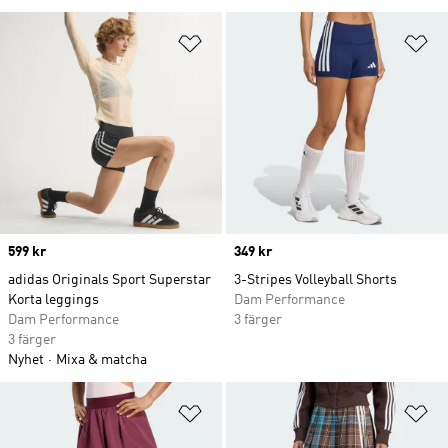
Lägg till på önskelistan
Lä
Price
599 kr
Price
349 kr
adidas Originals Sport Superstar
3-Stripes Volleyball Shorts
Korta leggings
Dam Performance
Dam Performance
3 färger
3 färger
Nyhet
Mixa & matcha
Lägg till på önskelistan
Lä