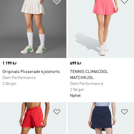
Price
1 199 kr
Price
699 kr
Originals Plisserade kjolshorts
TENNIS CLIMACOOL
Dam Performance
MATCHKJOL
2 färger
Dam Performance
2 färger
Nyhet
Lägg till på önskelistan
Lä