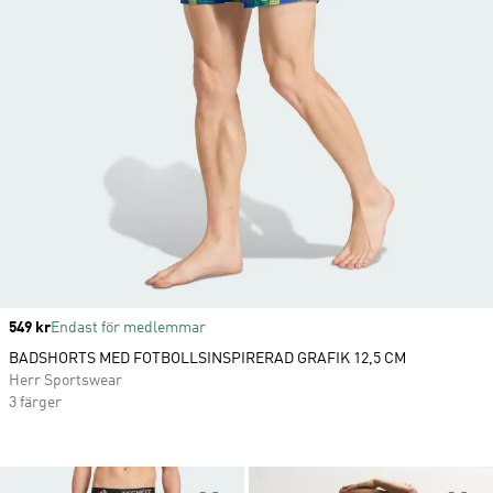
Price
549 kr
Endast för medlemmar
BADSHORTS MED FOTBOLLSINSPIRERAD GRAFIK 12,5 CM
Herr Sportswear
3 färger