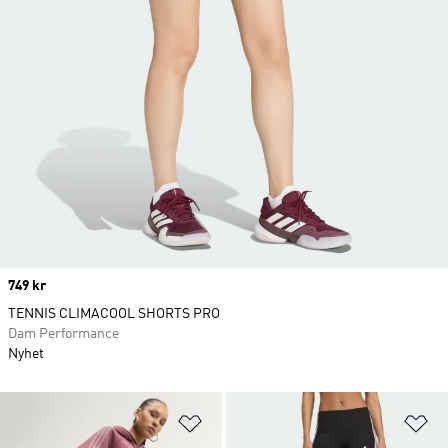
Price
749 kr
TENNIS CLIMACOOL SHORTS PRO
Dam Performance
Nyhet
Lägg till på önskelistan
Lä