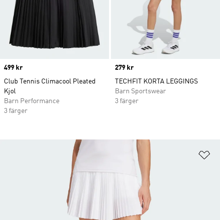
Price
499 kr
Price
279 kr
Club Tennis Climacool Pleated
TECHFIT KORTA LEGGINGS
Kjol
Barn Sportswear
Barn Performance
3 färger
3 färger
Lä