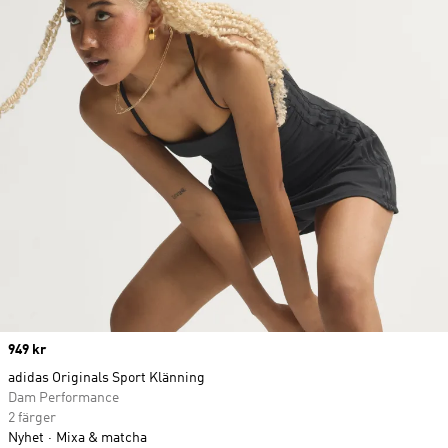
Price
949 kr
adidas Originals Sport Klänning
Dam Performance
2 färger
Nyhet
Mixa & matcha