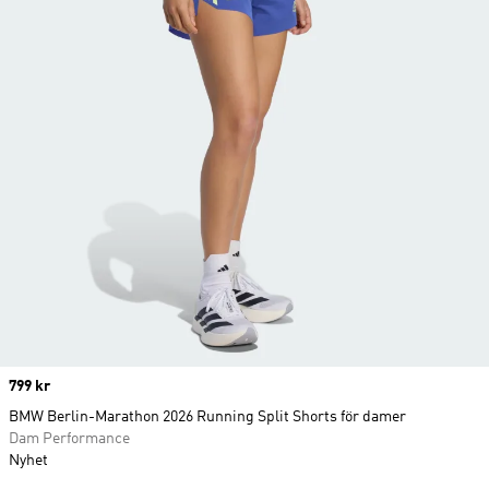
Price
799 kr
BMW Berlin-Marathon 2026 Running Split Shorts för damer
Dam Performance
Nyhet