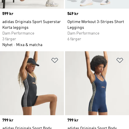
Price
599 kr
Price
549 kr
adidas Originals Sport Superstar
Optime Workout 3-Stripes Short
Korta leggings
Leggings
Dam Performance
Dam Performance
3 färger
6 färger
Nyhet
Mixa & matcha
Lägg till på önskelistan
Lä
Price
799 kr
Price
799 kr
adidas Originals Sport Body
adidas Originals Sport Body