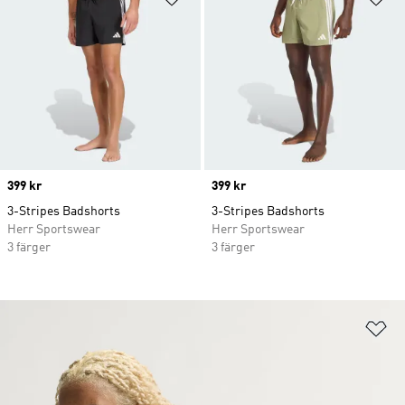
Price
399 kr
Price
399 kr
3-Stripes Badshorts
3-Stripes Badshorts
Herr Sportswear
Herr Sportswear
3 färger
3 färger
Lä