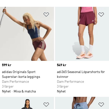
Lägg till på önskelistan
Lä
Price
599 kr
Price
549 kr
adidas Originals Sport
adi365 Seasonal Löparshorts för
Superstar-korta leggings
kvinnor
Dam Performance
Dam Performance
3 färger
3 färger
Nyhet
Mixa & matcha
Nyhet
Lägg till på önskelistan
Lä