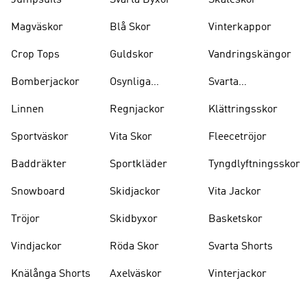
Jumpsuits
Svarta Byxor
Skateskor
Magväskor
Blå Skor
Vinterkappor
Crop Tops
Guldskor
Vandringskängor
Bomberjackor
Osynliga
Svarta
Strumpor
Ryggsäckar
Linnen
Regnjackor
Klättringsskor
Sportväskor
Vita Skor
Fleecetröjor
Baddräkter
Sportkläder
Tyngdlyftningsskor
Snowboard
Skidjackor
Vita Jackor
Tröjor
Skidbyxor
Basketskor
Vindjackor
Röda Skor
Svarta Shorts
Knälånga Shorts
Axelväskor
Vinterjackor