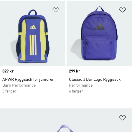
Lägg till på önskelistan
Lä
Price
329 kr
Price
299 kr
APWR Ryggsäck för juniorer
Classic 3 Bar Logo Ryggsäck
Barn Performance
Performance
3 färger
6 färger
Lä