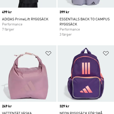
Price
499 kr
Price
399 kr
ADIDAS PrimeLift RYGGSÄCK
ESSENTIALS BACK TO CAMPUS
Performance
RYGGSÄCK
7 färger
Performance
3 färger
Lägg till på önskelistan
Lä
Price
249 kr
Price
329 kr
VATTENTÄT VÄSKA
NEON RYGGSÄCK FÖR SMÅ