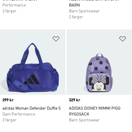
Performance
BARN
2 färger
Barn Sportswear
2 färger
Lägg till på önskelistan
Lä
Price
399 kr
Price
329 kr
adidas Woman Defender Duffle S
ADIDAS DISNEY MIMMI PIGG
Dam Performance
RYGGSÄCK
2 färger
Barn Sportswear