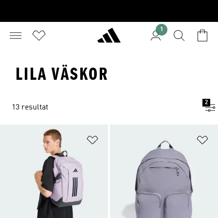
1
LILA VÄSKOR
2
13 resultat
Lägg till på önskelistan
Lä