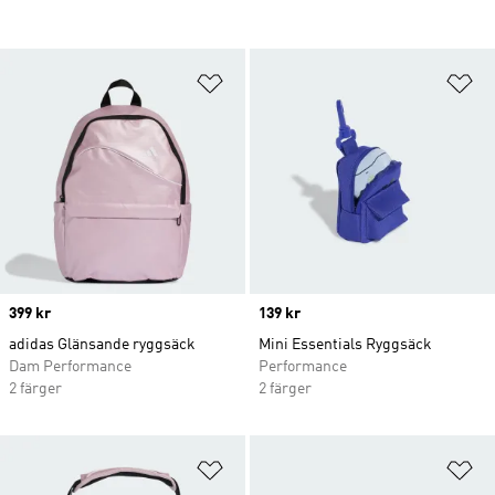
Lägg till på önskelistan
Lä
Price
399 kr
Price
139 kr
adidas Glänsande ryggsäck
Mini Essentials Ryggsäck
Dam Performance
Performance
2 färger
2 färger
Lägg till på önskelistan
Lä