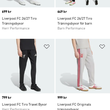
Price
699 kr
Price
649 kr
Liverpool FC 26/27 Tiro
Liverpool FC 26/27 Tiro
Träningsbyxor
Träningsbyxor för barn
Herr Performance
Barn Performance
Lägg till på önskelistan
Lä
Price
799 kr
Price
999 kr
Liverpool FC Tiro Travel Byxor
Liverpool FC Originals
Herr Performance
träningsbyxor