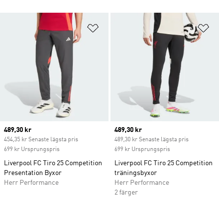
Lägg till på önskelistan
Lä
Current price
489,30 kr
Current price
489,30 kr
454,35 kr Senaste lägsta pris
489,30 kr Senaste lägsta pris
699 kr Ursprungspris
699 kr Ursprungspris
Liverpool FC Tiro 25 Competition
Liverpool FC Tiro 25 Competition
Presentation Byxor
träningsbyxor
Herr Performance
Herr Performance
2 färger