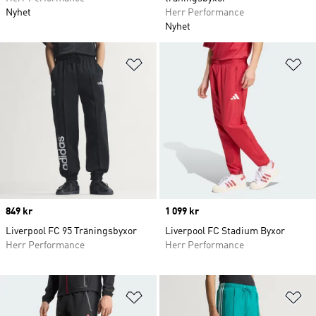
Nyhet
Herr Performance
Nyhet
Lägg till på önskelistan
Lä
Price
849 kr
Price
1 099 kr
Liverpool FC 95 Träningsbyxor
Liverpool FC Stadium Byxor
Herr Performance
Herr Performance
Lägg till på önskelistan
Lä