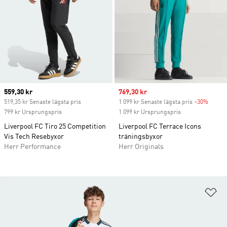
Current price
559,30 kr
Sale price
769,30 kr
519,35 kr Senaste lägsta pris
1 099 kr Senaste lägsta pris
-30%
Discou
799 kr Ursprungspris
1 099 kr Ursprungspris
Liverpool FC Tiro 25 Competition
Liverpool FC Terrace Icons
Vis Tech Resebyxor
träningsbyxor
Herr Performance
Herr Originals
Lä