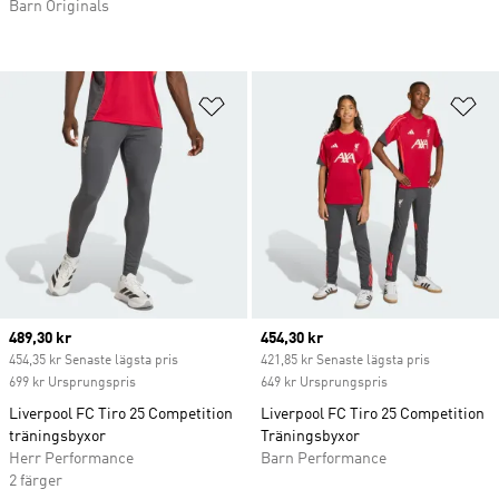
Barn Originals
Lägg till på önskelistan
Lä
Current price
489,30 kr
Current price
454,30 kr
454,35 kr Senaste lägsta pris
421,85 kr Senaste lägsta pris
699 kr Ursprungspris
649 kr Ursprungspris
Liverpool FC Tiro 25 Competition
Liverpool FC Tiro 25 Competition
träningsbyxor
Träningsbyxor
Herr Performance
Barn Performance
2 färger