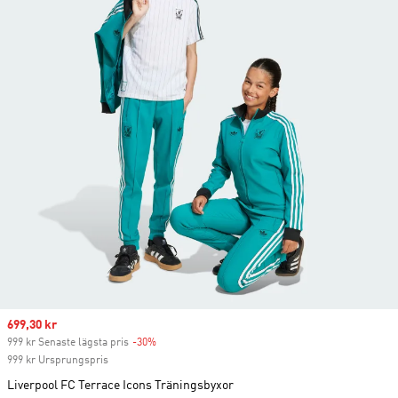
Sale price
699,30 kr
999 kr Senaste lägsta pris
-30%
Discount
999 kr Ursprungspris
Liverpool FC Terrace Icons Träningsbyxor