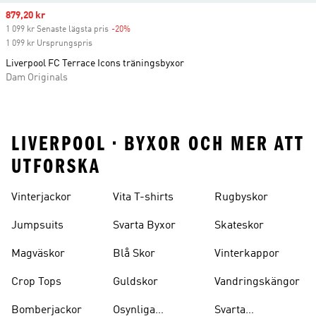
Sale price
879,20 kr
1 099 kr Senaste lägsta pris
-20%
Discount
1 099 kr Ursprungspris
Liverpool FC Terrace Icons träningsbyxor
Dam Originals
LIVERPOOL • BYXOR OCH MER ATT
UTFORSKA
Vinterjackor
Vita T-shirts
Rugbyskor
Jumpsuits
Svarta Byxor
Skateskor
Magväskor
Blå Skor
Vinterkappor
Crop Tops
Guldskor
Vandringskängor
Bomberjackor
Osynliga
Svarta