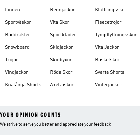
Strumpor
Ryggsäckar
Linnen
Regnjackor
Klättringsskor
Sportväskor
Vita Skor
Fleecetröjor
Baddräkter
Sportkläder
Tyngdlyftningsskor
Snowboard
Skidjackor
Vita Jackor
Tröjor
Skidbyxor
Basketskor
Vindjackor
Röda Skor
Svarta Shorts
Knälånga Shorts
Axelväskor
Vinterjackor
YOUR OPINION COUNTS
We strive to serve you better and appreciate your feedback