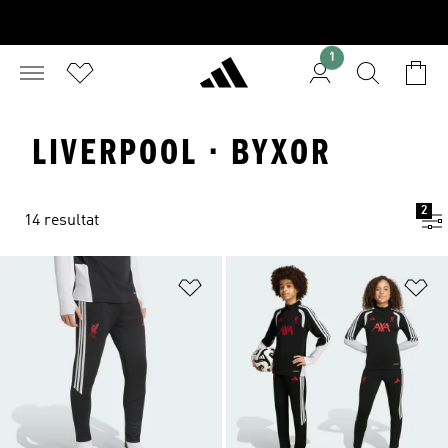
1
LIVERPOOL · BYXOR
2
14 resultat
Lägg till på önskelistan
Lä