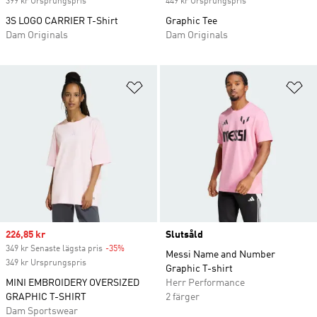
399 kr Ursprungspris
449 kr Ursprungspris
3S LOGO CARRIER T-Shirt
Graphic Tee
Dam Originals
Dam Originals
Lägg till på önskelistan
Lä
Sale price
226,85 kr
Slutsåld
349 kr Senaste lägsta pris
-35%
Discount
Messi Name and Number
349 kr Ursprungspris
Graphic T-shirt
MINI EMBROIDERY OVERSIZED
Herr Performance
GRAPHIC T-SHIRT
2 färger
Dam Sportswear