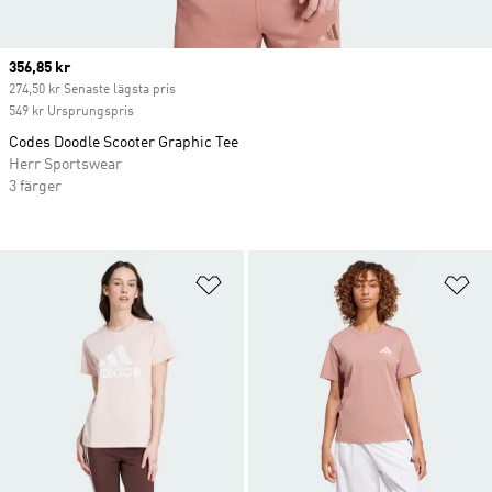
Current price
356,85 kr
274,50 kr Senaste lägsta pris
549 kr Ursprungspris
Codes Doodle Scooter Graphic Tee
Herr Sportswear
3 färger
Lägg till på önskelistan
Lä