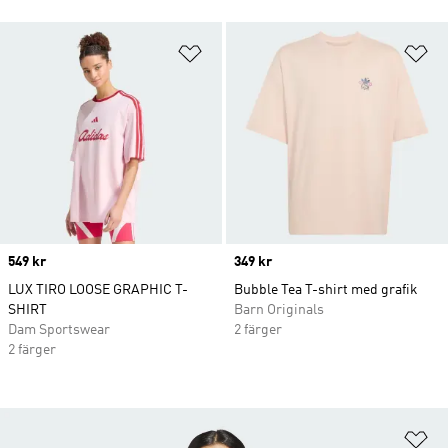
Lägg till på önskelistan
Lä
Price
549 kr
Price
349 kr
LUX TIRO LOOSE GRAPHIC T-
Bubble Tea T-shirt med grafik
SHIRT
Barn Originals
Dam Sportswear
2 färger
2 färger
Lä