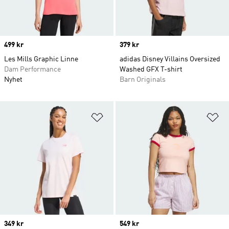
Price
499 kr
Price
379 kr
Les Mills Graphic Linne
adidas Disney Villains Oversized
Dam Performance
Washed GFX T-shirt
Nyhet
Barn Originals
Lägg till på önskelistan
Lä
Price
349 kr
Price
549 kr