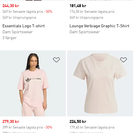
Sale price
244,30 kr
Current price
181,48 kr
349 kr Senaste lägsta pris
-30%
Discount
174,50 kr Senaste lägsta pris
349 kr Ursprungspris
349 kr Ursprungspris
Essentials Logo T-shirt
Lounge Verbiage Graphic T-Shirt
Dam Sportswear
Dam Sportswear
3 färger
Lägg till på önskelistan
Lä
Sale price
279,30 kr
Current price
224,50 kr
399 kr Senaste lägsta pris
-30%
Discount
179,60 kr Senaste lägsta pris