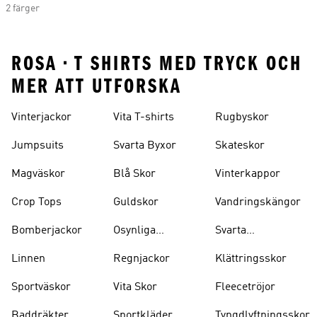
2 färger
ROSA • T SHIRTS MED TRYCK OCH
MER ATT UTFORSKA
Vinterjackor
Vita T-shirts
Rugbyskor
Jumpsuits
Svarta Byxor
Skateskor
Magväskor
Blå Skor
Vinterkappor
Crop Tops
Guldskor
Vandringskängor
Bomberjackor
Osynliga
Svarta
Strumpor
Ryggsäckar
Linnen
Regnjackor
Klättringsskor
Sportväskor
Vita Skor
Fleecetröjor
Baddräkter
Sportkläder
Tyngdlyftningsskor