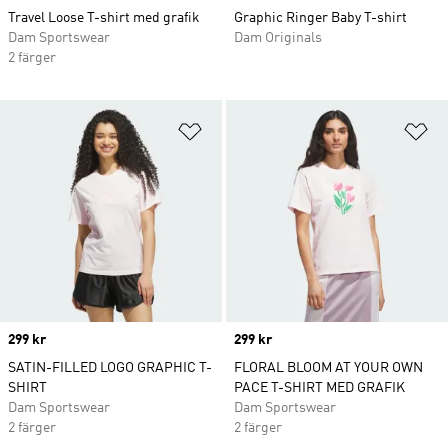
Travel Loose T-shirt med grafik
Graphic Ringer Baby T-shirt
Dam Sportswear
Dam Originals
2 färger
Lägg till på önskelistan
Lä
Price
299 kr
Price
299 kr
SATIN-FILLED LOGO GRAPHIC T-
FLORAL BLOOM AT YOUR OWN
SHIRT
PACE T-SHIRT MED GRAFIK
Dam Sportswear
Dam Sportswear
2 färger
2 färger