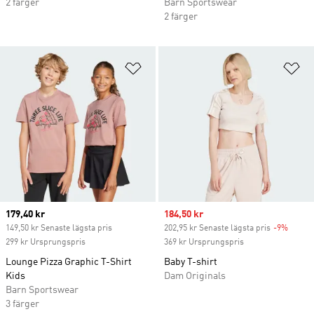
2 färger
Barn Sportswear
2 färger
Lägg till på önskelistan
Lä
Current price
179,40 kr
Sale price
184,50 kr
149,50 kr Senaste lägsta pris
202,95 kr Senaste lägsta pris
-9%
Discou
299 kr Ursprungspris
369 kr Ursprungspris
Lounge Pizza Graphic T-Shirt
Baby T-shirt
Kids
Dam Originals
Barn Sportswear
3 färger