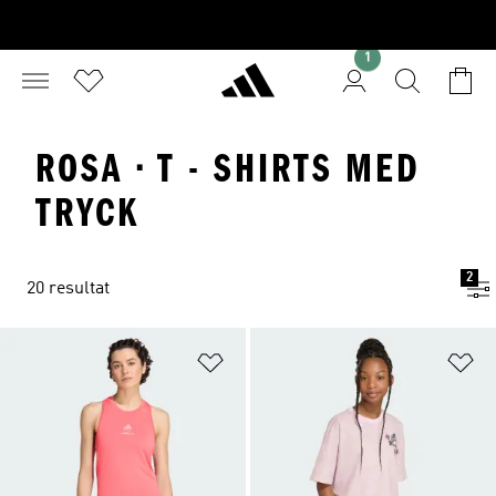
1
ROSA · T - SHIRTS MED
TRYCK
2
20 resultat
Lägg till på önskelistan
Lä