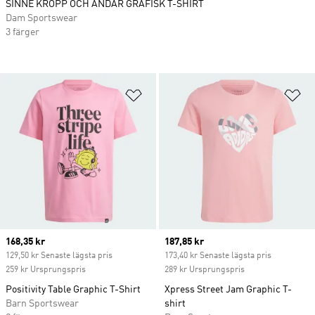
SINNE KROPP OCH ANDAR GRAFISK T-SHIRT
Dam Sportswear
3 färger
Lägg till på önskelistan
Lä
Current price
168,35 kr
Current price
187,85 kr
129,50 kr Senaste lägsta pris
173,40 kr Senaste lägsta pris
259 kr Ursprungspris
289 kr Ursprungspris
Positivity Table Graphic T-Shirt
Xpress Street Jam Graphic T-
Barn Sportswear
shirt