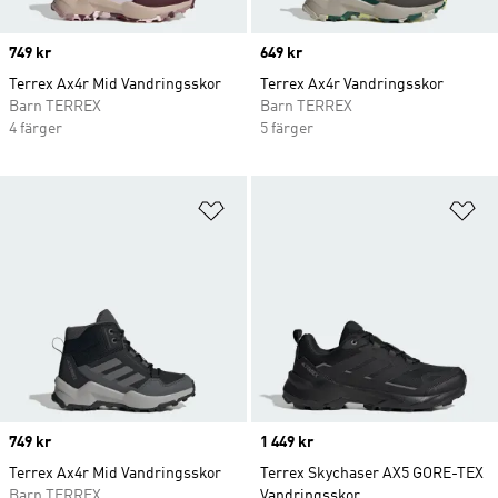
Price
749 kr
Price
649 kr
Terrex Ax4r Mid Vandringsskor
Terrex Ax4r Vandringsskor
Barn TERREX
Barn TERREX
4 färger
5 färger
Lägg till på önskelistan
Lä
Price
749 kr
Price
1 449 kr
Terrex Ax4r Mid Vandringsskor
Terrex Skychaser AX5 GORE-TEX
Barn TERREX
Vandringsskor