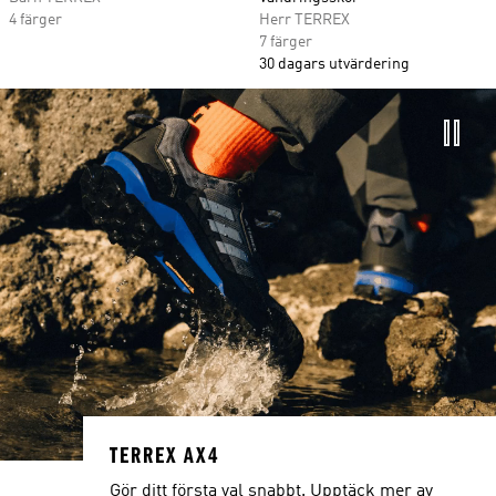
4 färger
Herr TERREX
7 färger
30 dagars utvärdering
TERREX AX4
Gör ditt första val snabbt. Upptäck mer av