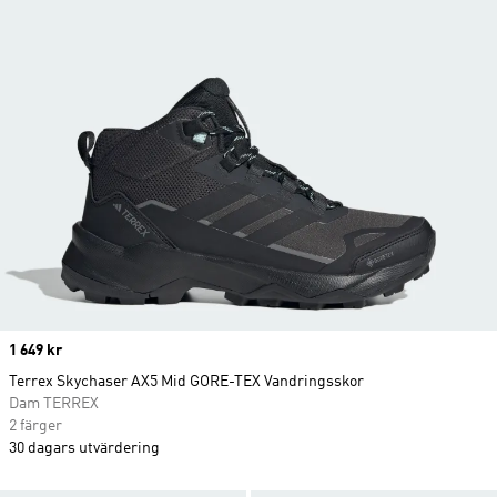
Price
1 649 kr
Terrex Skychaser AX5 Mid GORE-TEX Vandringsskor
Dam TERREX
2 färger
30 dagars utvärdering