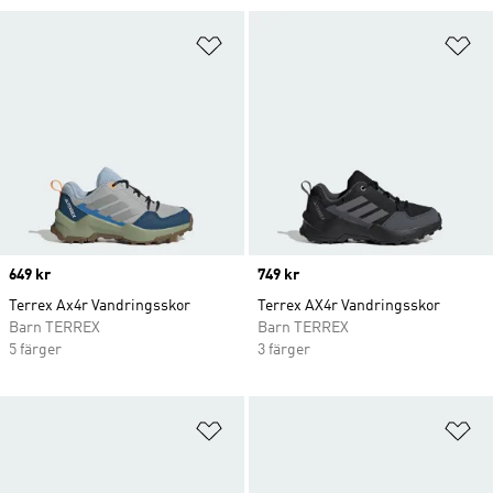
Lägg till på önskelistan
Lä
Price
649 kr
Price
749 kr
Terrex Ax4r Vandringsskor
Terrex AX4r Vandringsskor
Barn TERREX
Barn TERREX
5 färger
3 färger
Lägg till på önskelistan
Lä