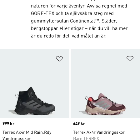
naturen för varje äventyr. Avvisa regnet med
GORE-TEX och ta självsäkra steg med
gummiyttersulan Continental™. Städer,
bergstoppar eller stigar – när du vill ha mer
är du redo för det, vad målet än är.
Lägg till på önskelistan
Lä
Price
999 kr
Price
649 kr
Terrex Ax4r Mid Rain.Rdy
Terrex Ax4r Vandringsskor
Vandringsskor
Barn TERREX