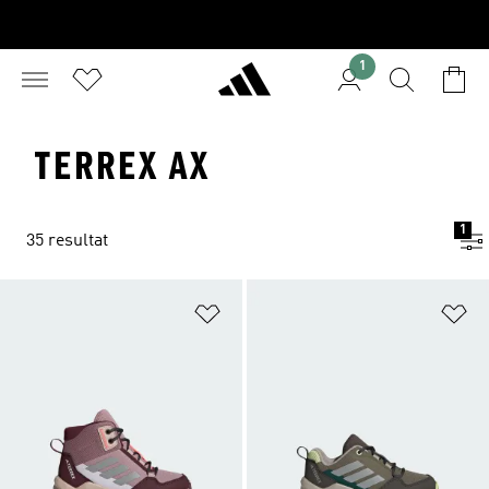
1
TERREX AX
1
35 resultat
Lägg till på önskelistan
Lä