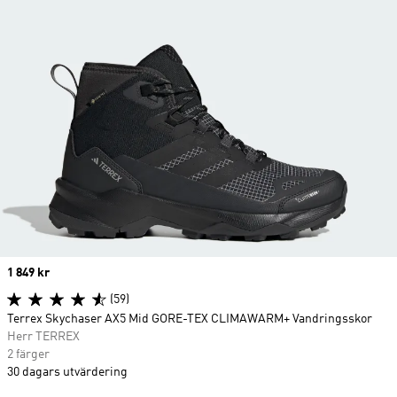
Price
1 849 kr
(59)
Terrex Skychaser AX5 Mid GORE-TEX CLIMAWARM+ Vandringsskor
Herr TERREX
2 färger
30 dagars utvärdering