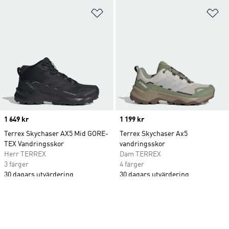
Lägg till på önskelistan
Lä
Price
1 649 kr
Price
1 199 kr
Terrex Skychaser AX5 Mid GORE-
Terrex Skychaser Ax5
TEX Vandringsskor
vandringsskor
Herr TERREX
Dam TERREX
3 färger
4 färger
30 dagars utvärdering
30 dagars utvärdering
Lägg till på önskelistan
Lä