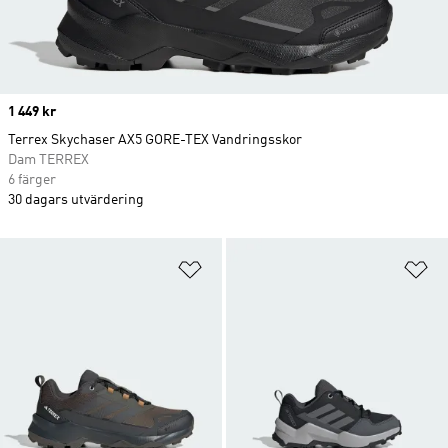
Price
1 449 kr
Terrex Skychaser AX5 GORE-TEX Vandringsskor
Dam TERREX
6 färger
30 dagars utvärdering
Lägg till på önskelistan
Lä