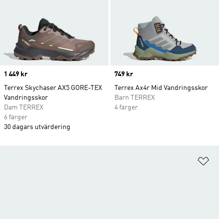
Price
1 449 kr
Price
749 kr
Terrex Skychaser AX5 GORE-TEX
Terrex Ax4r Mid Vandringsskor
Vandringsskor
Barn TERREX
Dam TERREX
4 färger
6 färger
30 dagars utvärdering
Lä