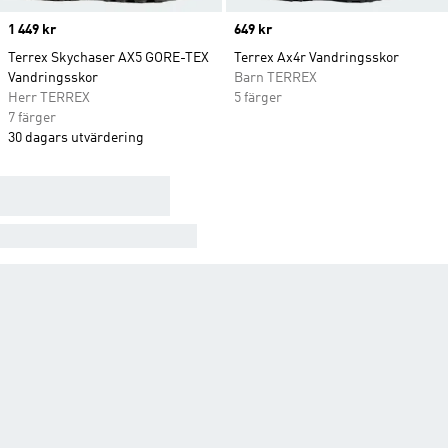
Price
1 449 kr
Price
649 kr
Terrex Skychaser AX5 GORE-TEX
Terrex Ax4r Vandringsskor
Vandringsskor
Barn TERREX
Herr TERREX
5 färger
7 färger
30 dagars utvärdering