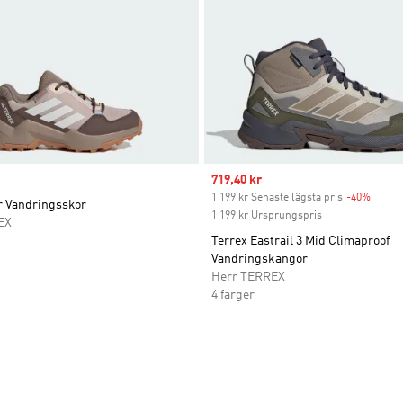
Sale price
719,40 kr
1 199 kr Senaste lägsta pris
-40%
Discou
r Vandringsskor
1 199 kr Ursprungspris
EX
Terrex Eastrail 3 Mid Climaproof
Vandringskängor
Herr TERREX
4 färger
nskelistan