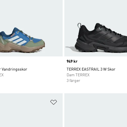
Price
949 kr
r Vandringsskor
TERREX EASTRAIL 3 W Skor
EX
Dam TERREX
3 färger
nskelistan
Lägg till på önskelistan