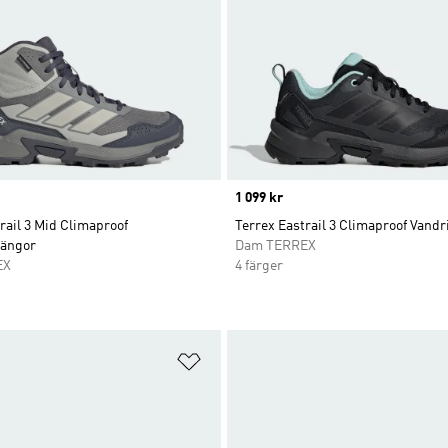
Price
1 099 kr
rail 3 Mid Climaproof
Terrex Eastrail 3 Climaproof Vand
kängor
Dam TERREX
EX
4 färger
nskelistan
Lägg till på önskelistan