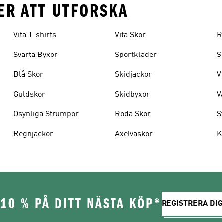
ER ATT UTFORSKA
Vita T-shirts
Vita Skor
R
Svarta Byxor
Sportkläder
S
Blå Skor
Skidjackor
V
Guldskor
Skidbyxor
V
Osynliga Strumpor
Röda Skor
S
Regnjackor
Axelväskor
K
10 % PÅ DITT NÄSTA KÖP*
REGISTRERA DIG