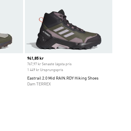
Current price
941,85 kr
nt
767,97 kr Senaste lägsta pris
1 449 kr Ursprungspris
Eastrail 2.0 Mid RAIN.RDY Hiking Shoes
Dam TERREX