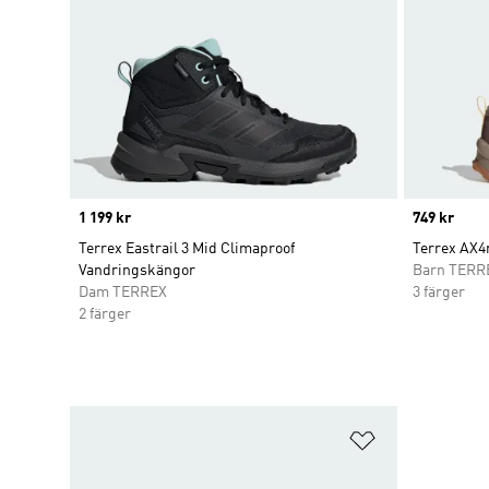
Price
1 199 kr
Price
749 kr
Terrex Eastrail 3 Mid Climaproof
Terrex AX4
Vandringskängor
Barn TERR
Dam TERREX
3 färger
2 färger
Lägg till på ö