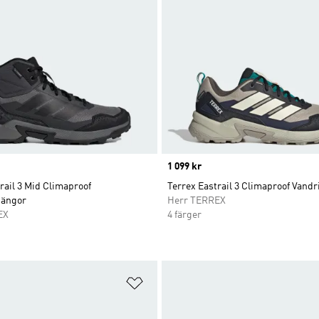
Price
1 099 kr
rail 3 Mid Climaproof
Terrex Eastrail 3 Climaproof Vand
kängor
Herr TERREX
EX
4 färger
nskelistan
Lägg till på önskelistan