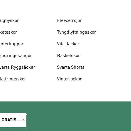
ugbyskor
Fleecetröjor
kateskor
Tyngdlyftningsskor
interkappor
Vita Jackor
andringskängor
Basketskor
varta Ryggsäckar
Svarta Shorts
lättringsskor
Vinterjackor
 GRATIS