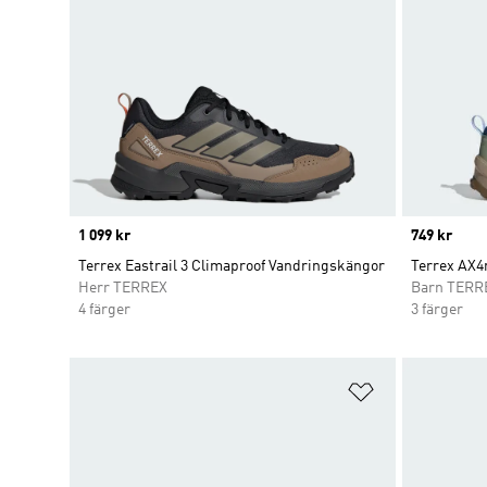
Price
1 099 kr
Price
749 kr
Terrex Eastrail 3 Climaproof Vandringskängor
Terrex AX4
Herr TERREX
Barn TERR
4 färger
3 färger
Lägg till på ö