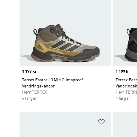
Price
1 199 kr
Price
1 199 kr
Terrex Eastrail 3 Mid Climaproof
Terrex East
Vandringskängor
Vandrings
Herr TERREX
Herr TERR
4 färger
4 färger
Lägg till på ö