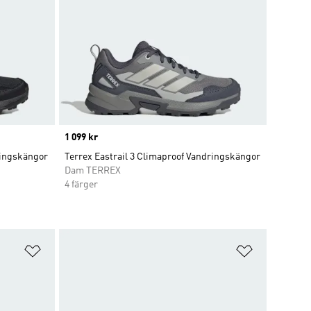
Price
1 099 kr
ringskängor
Terrex Eastrail 3 Climaproof Vandringskängor
Dam TERREX
4 färger
Lägg till på önskelistan
Lägg till p