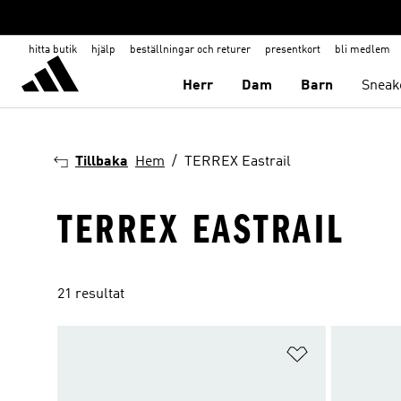
hitta butik
hjälp
beställningar och returer
presentkort
bli medlem
Herr
Dam
Barn
Sneak
Tillbaka
Hem
TERREX Eastrail
TERREX EASTRAIL
21 resultat
Lägg till på ö