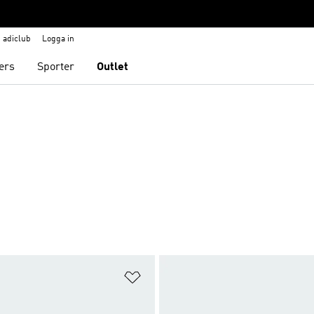
adiclub
Logga in
ers
Sporter
Outlet
nskelistan
Lägg till på önskelistan