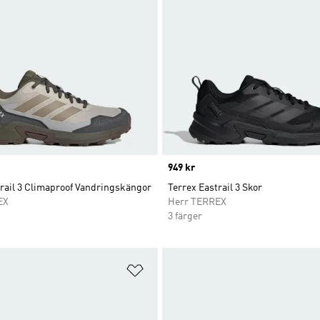
Price
949 kr
rail 3 Climaproof Vandringskängor
Terrex Eastrail 3 Skor
EX
Herr TERREX
3 färger
nskelistan
Lägg till på önskelistan