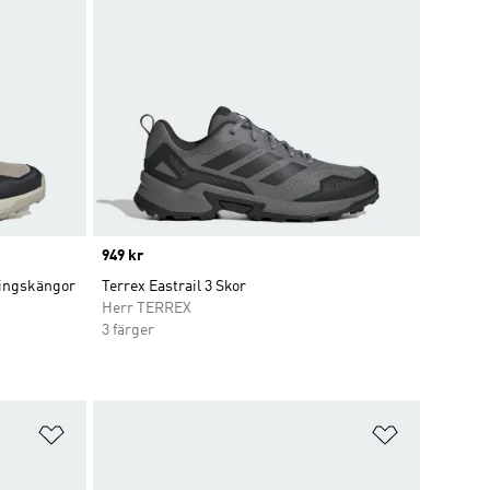
Price
949 kr
ringskängor
Terrex Eastrail 3 Skor
Herr TERREX
3 färger
Lägg till på önskelistan
Lägg till p