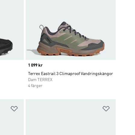
Price
1 099 kr
Terrex Eastrail 3 Climaproof Vandringskängor
Dam TERREX
4 färger
Lägg till på önskelistan
Lägg till p