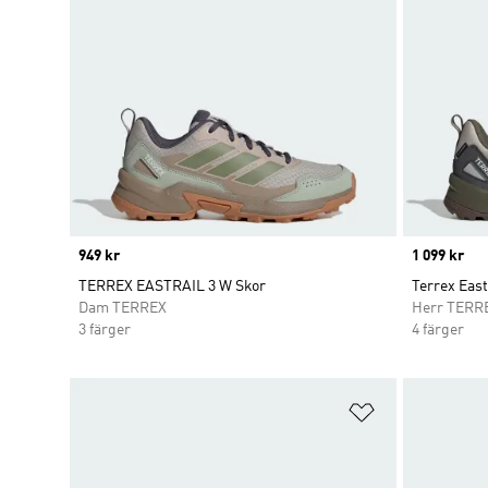
Price
949 kr
Price
1 099 kr
TERREX EASTRAIL 3 W Skor
Terrex East
Dam TERREX
Herr TERR
3 färger
4 färger
Lägg till på ö