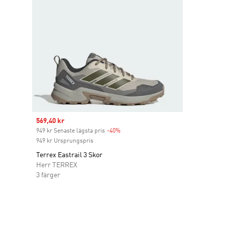
Sale price
569,40 kr
949 kr Senaste lägsta pris
-40%
Discount
949 kr Ursprungspris
Terrex Eastrail 3 Skor
Herr TERREX
3 färger