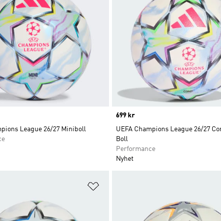
Price
699 kr
ions League 26/27 Miniboll
UEFA Champions League 26/27 Co
ce
Boll
Performance
Nyhet
nskelistan
Lägg till på önskelistan