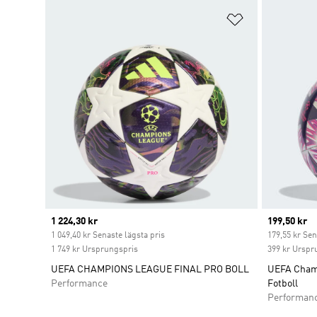
Lägg till på ö
Current price
1 224,30 kr
Current pr
199,50 kr
1 049,40 kr Senaste lägsta pris
179,55 kr Sen
1 749 kr Ursprungspris
399 kr Urspr
UEFA CHAMPIONS LEAGUE FINAL PRO BOLL
UEFA Champ
Performance
Fotboll
Performan