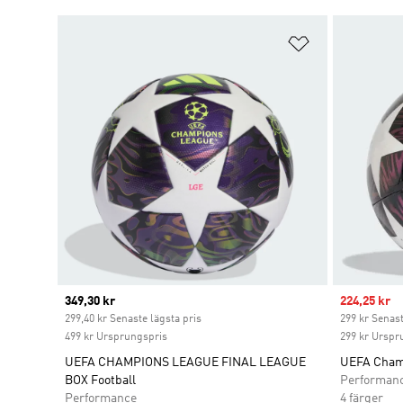
Lägg till på ö
Current price
349,30 kr
Sale price
224,25 kr
299,40 kr Senaste lägsta pris
299 kr Senast
499 kr Ursprungspris
299 kr Urspr
UEFA CHAMPIONS LEAGUE FINAL LEAGUE
UEFA Champ
BOX Football
Performan
Performance
4 färger