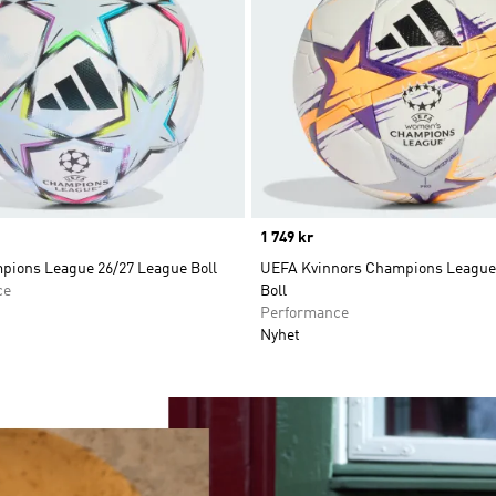
Price
1 749 kr
ions League 26/27 League Boll
UEFA Kvinnors Champions League 
ce
Boll
Performance
Nyhet