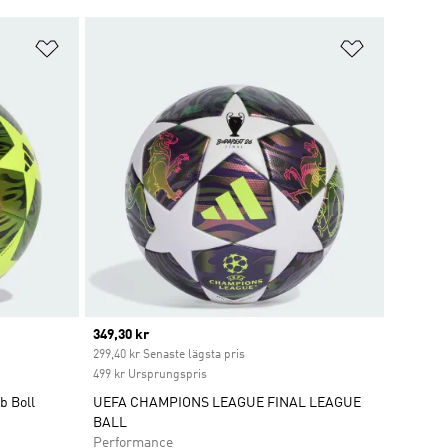
Lägg till på önskelistan
Lägg till p
Current price
349,30 kr
t
299,40 kr Senaste lägsta pris
499 kr Ursprungspris
b Boll
UEFA CHAMPIONS LEAGUE FINAL LEAGUE
BALL
Performance