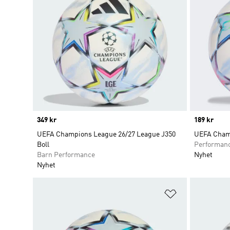
Price
349 kr
Price
189 kr
UEFA Champions League 26/27 League J350
UEFA Champ
Boll
Performan
Barn Performance
Nyhet
Nyhet
Lägg till på ö