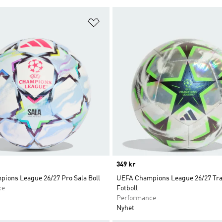
nskelistan
Lägg till på önskelistan
Price
349 kr
ions League 26/27 Pro Sala Boll
UEFA Champions League 26/27 Trai
ce
Fotboll
Performance
Nyhet