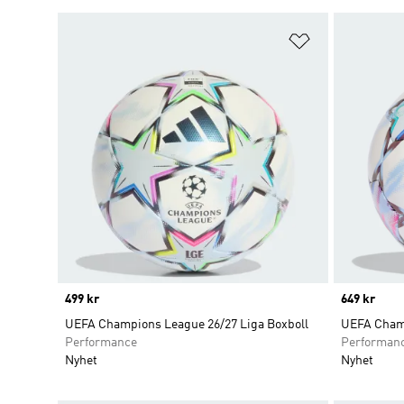
Lägg till på ö
Price
499 kr
Price
649 kr
UEFA Champions League 26/27 Liga Boxboll
UEFA Champ
Performance
Performan
Nyhet
Nyhet