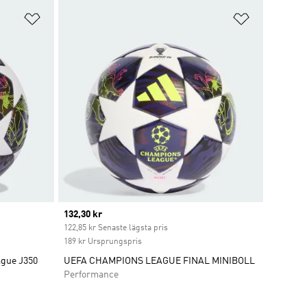
Lägg till på önskelistan
Lägg till p
Current price
132,30 kr
t
122,85 kr Senaste lägsta pris
189 kr Ursprungspris
ague J350
UEFA CHAMPIONS LEAGUE FINAL MINIBOLL
Performance