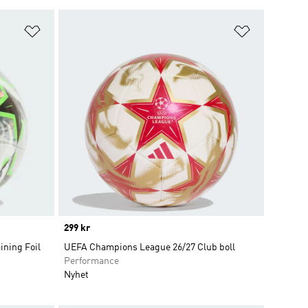
Lägg till på önskelistan
Lägg till p
Price
299 kr
ning Foil
UEFA Champions League 26/27 Club boll
Performance
Nyhet