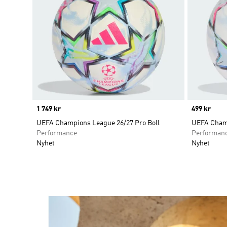
Price
1 749 kr
Price
499 kr
UEFA Champions League 26/27 Pro Boll
UEFA Champ
Performance
Performan
Nyhet
Nyhet