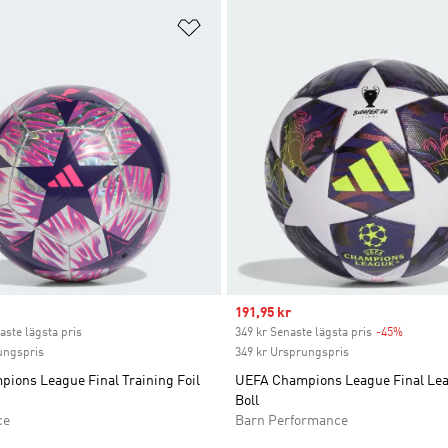
nskelistan
Lägg till på önskelistan
ice
Sale price
191,95 kr
aste lägsta pris
349 kr Senaste lägsta pris
-45%
Discoun
ungspris
349 kr Ursprungspris
ions League Final Training Foil
UEFA Champions League Final Le
Boll
ce
Barn Performance