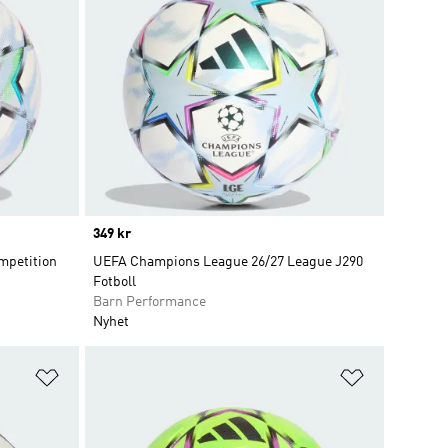
Price
349 kr
mpetition
UEFA Champions League 26/27 League J290
Fotboll
Barn Performance
Nyhet
Lägg till på önskelistan
Lägg till p