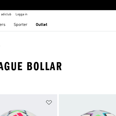
adiclub
Logga in
ers
Sporter
Outlet
r
AGUE BOLLAR
nskelistan
Lägg till på önskelistan