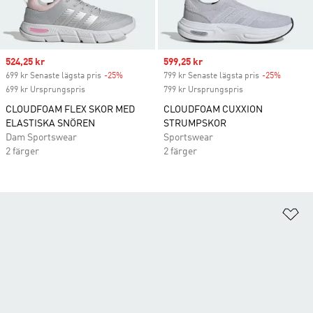
Sale price
524,25 kr
Sale price
599,25 kr
699 kr Senaste lägsta pris
-25%
Discount
799 kr Senaste lägsta pris
-25%
Discoun
699 kr Ursprungspris
799 kr Ursprungspris
CLOUDFOAM FLEX SKOR MED
CLOUDFOAM CUXXION
ELASTISKA SNÖREN
STRUMPSKOR
Dam Sportswear
Sportswear
2 färger
2 färger
Lä