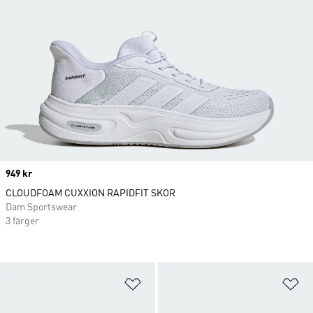
Price
949 kr
CLOUDFOAM CUXXION RAPIDFIT SKOR
Dam Sportswear
3 färger
Lägg till på önskelistan
Lä