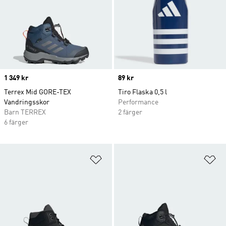
Price
1 349 kr
Price
89 kr
Terrex Mid GORE-TEX
Tiro Flaska 0,5 l
Vandringsskor
Performance
Barn TERREX
2 färger
6 färger
Lägg till på önskelistan
Lä