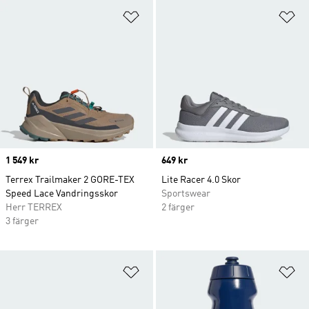
Lägg till på önskelistan
Lä
Price
1 549 kr
Price
649 kr
Terrex Trailmaker 2 GORE-TEX
Lite Racer 4.0 Skor
Speed Lace Vandringsskor
Sportswear
Herr TERREX
2 färger
3 färger
Lägg till på önskelistan
Lä