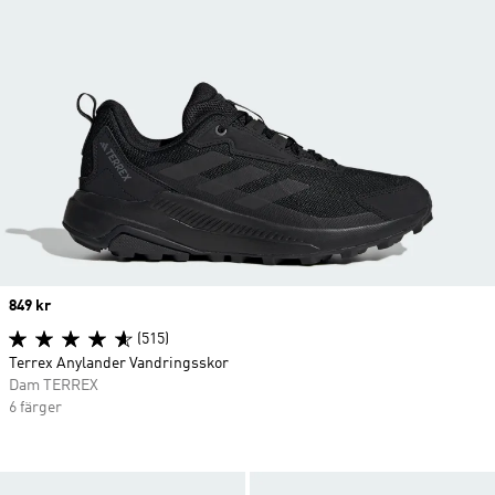
Price
849 kr
(515)
Terrex Anylander Vandringsskor
Dam TERREX
6 färger