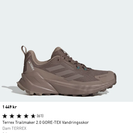
Price
1 449 kr
(61)
Terrex Trailmaker 2.0 GORE-TEX Vandringsskor
Dam TERREX