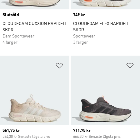
Slutsåld
Price
749 kr
CLOUDFOAM CUXXION RAPIDFIT
CLOUDFOAM FLEX RAPIDFIT
SKOR
SKOR
Dam Sportswear
Sportswear
4 färger
3 färger
Lägg till på önskelistan
Lä
Current price
561,75 kr
Current price
711,75 kr
524,30 kr Senaste lägsta pris
664,30 kr Senaste lägsta pris