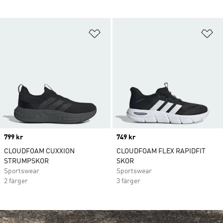
Lägg till på önskelistan
Lä
Price
799 kr
Price
749 kr
CLOUDFOAM CUXXION
CLOUDFOAM FLEX RAPIDFIT
STRUMPSKOR
SKOR
Sportswear
Sportswear
2 färger
3 färger