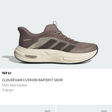
Price
949 kr
CLOUDFOAM CUXXION RAPIDFIT SKOR
Dam Sportswear
3 färger
Lägg till på önskelistan
Lä