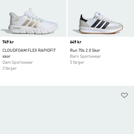
Price
749 kr
Price
649 kr
CLOUDFOAM FLEX RAPIDFIT
Run 70s 2.0 Skor
skor
Barn Sportswear
Dam Sportswear
5 färger
3 färger
Lä