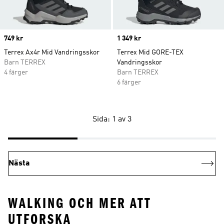
Price
749 kr
Price
1 349 kr
Terrex Ax4r Mid Vandringsskor
Terrex Mid GORE-TEX
Barn TERREX
Vandringsskor
4 färger
Barn TERREX
6 färger
Sida: 1 av 3
Nästa
WALKING OCH MER ATT
UTFORSKA