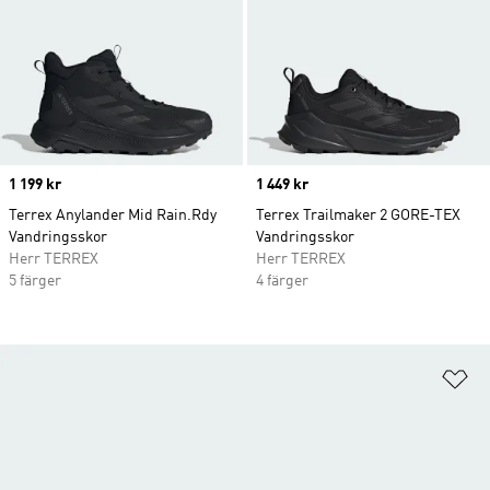
Price
1 199 kr
Price
1 449 kr
Terrex Anylander Mid Rain.Rdy
Terrex Trailmaker 2 GORE-TEX
Vandringsskor
Vandringsskor
Herr TERREX
Herr TERREX
5 färger
4 färger
Lä