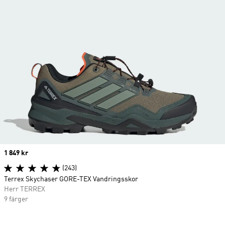
Price
1 849 kr
(243)
Terrex Skychaser GORE-TEX Vandringsskor
Herr TERREX
9 färger