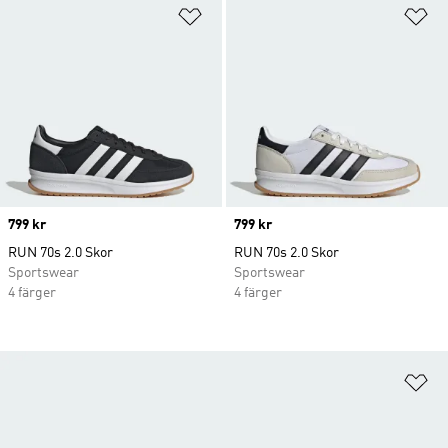
Lägg till på önskelistan
Lä
Price
799 kr
Price
799 kr
RUN 70s 2.0 Skor
RUN 70s 2.0 Skor
Sportswear
Sportswear
4 färger
4 färger
Lä