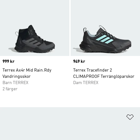
Price
999 kr
Price
949 kr
Terrex Ax4r Mid Rain.Rdy
Terrex Tracefinder 2
Vandringsskor
CLIMAPROOF Terränglöparskor
Barn TERREX
Dam TERREX
2 färger
Lä