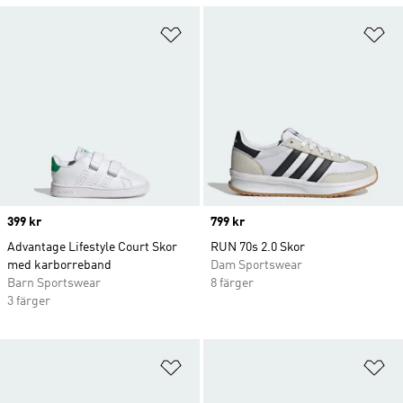
Lägg till på önskelistan
Lä
Price
399 kr
Price
799 kr
Advantage Lifestyle Court Skor
RUN 70s 2.0 Skor
med karborreband
Dam Sportswear
Barn Sportswear
8 färger
3 färger
Lägg till på önskelistan
Lä