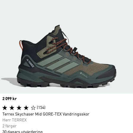
Price
2 099 kr
(154)
Terrex Skychaser Mid GORE-TEX Vandringsskor
Herr TERREX
2 färger
30 dagars utvärdering