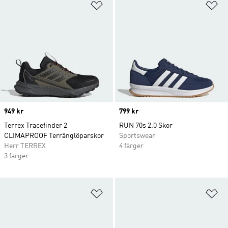
Lägg till på önskelistan
Lä
Price
949 kr
Price
799 kr
Terrex Tracefinder 2
RUN 70s 2.0 Skor
CLIMAPROOF Terränglöparskor
Sportswear
Herr TERREX
4 färger
3 färger
Lägg till på önskelistan
Lä