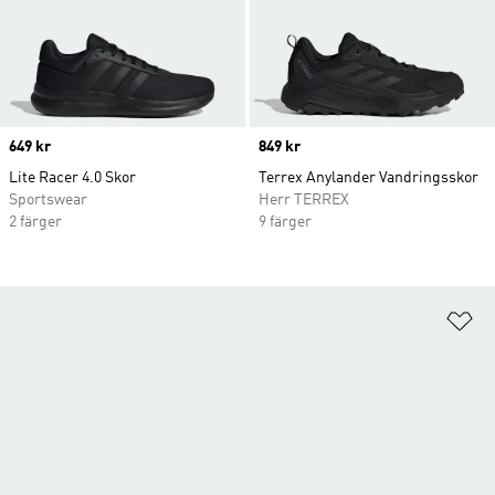
Price
649 kr
Price
849 kr
Lite Racer 4.0 Skor
Terrex Anylander Vandringsskor
Sportswear
Herr TERREX
2 färger
9 färger
Lä