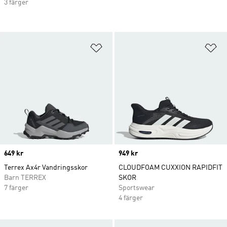
3 färger
Lägg till på önskelistan
Lä
Price
649 kr
Price
949 kr
Terrex Ax4r Vandringsskor
CLOUDFOAM CUXXION RAPIDFIT
Barn TERREX
SKOR
7 färger
Sportswear
4 färger