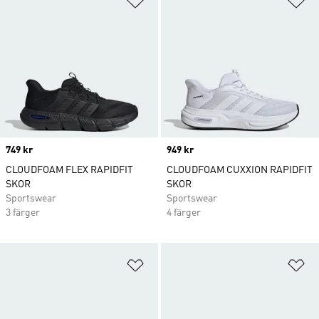
Price
749 kr
Price
949 kr
CLOUDFOAM FLEX RAPIDFIT
CLOUDFOAM CUXXION RAPIDFIT
SKOR
SKOR
Sportswear
Sportswear
3 färger
4 färger
Lägg till på önskelistan
Lä