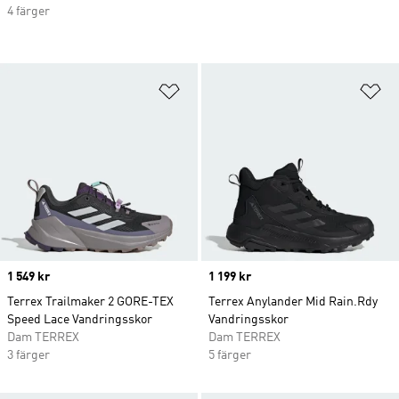
4 färger
Lägg till på önskelistan
Lä
Price
1 549 kr
Price
1 199 kr
Terrex Trailmaker 2 GORE-TEX
Terrex Anylander Mid Rain.Rdy
Speed Lace Vandringsskor
Vandringsskor
Dam TERREX
Dam TERREX
3 färger
5 färger