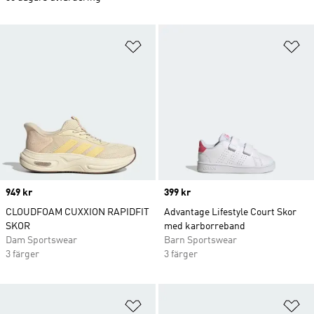
Lägg till på önskelistan
Lä
Price
949 kr
Price
399 kr
CLOUDFOAM CUXXION RAPIDFIT
Advantage Lifestyle Court Skor
SKOR
med karborreband
Dam Sportswear
Barn Sportswear
3 färger
3 färger
Lägg till på önskelistan
Lä