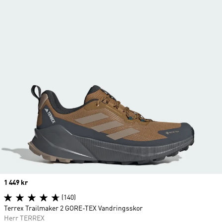
Price
1 449 kr
(140)
Terrex Trailmaker 2 GORE-TEX Vandringsskor
Herr TERREX