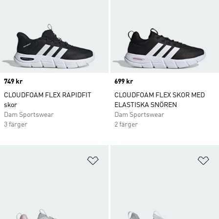
Price
749 kr
Price
699 kr
CLOUDFOAM FLEX RAPIDFIT
CLOUDFOAM FLEX SKOR MED
skor
ELASTISKA SNÖREN
Dam Sportswear
Dam Sportswear
3 färger
2 färger
Lägg till på önskelistan
Lä