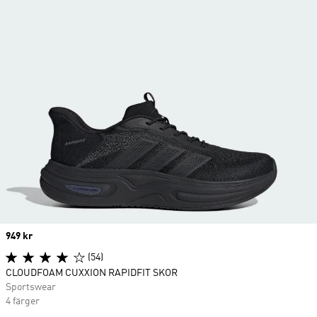
Price
949 kr
(54)
CLOUDFOAM CUXXION RAPIDFIT SKOR
Sportswear
4 färger