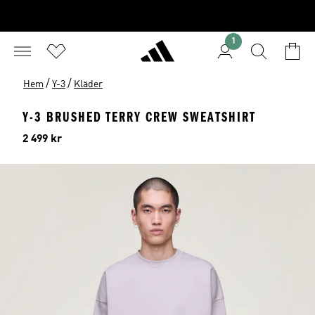
1
/
/
Hem
Y-3
Kläder
Y-3 BRUSHED TERRY CREW SWEATSHIRT
Pris
2 499 kr