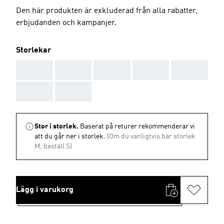
Den här produkten är exkluderad från alla rabatter,
erbjudanden och kampanjer.
Storlekar
AAA
AAA
AAA
AAA
AAA
AAA
AAA
Stor i storlek.
Baserat på returer rekommenderar vi
att du går ner i storlek.
(Om du vanligtvis bär storlek
M, beställ S)
Lägg i varukorg