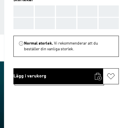
Storlekar
AAA
AAA
AAA
AAA
AAA
AAA
AAA
AAA
AAA
AAA
Normal storlek.
Vi rekommenderar att du
beställer din vanliga storlek.
Lägg i varukorg