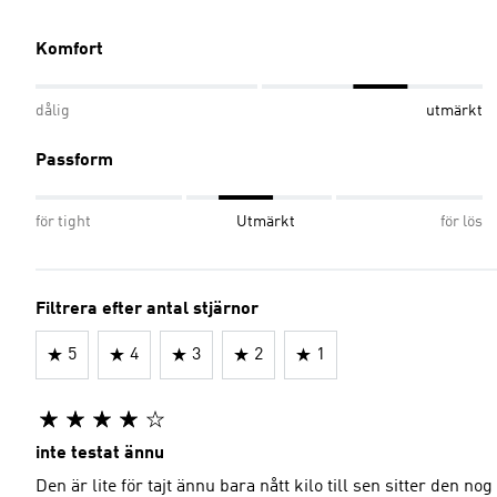
Komfort
dålig
utmärkt
Passform
för tight
Utmärkt
för lös
Filtrera efter antal stjärnor
5
4
3
2
1
inte testat ännu
Den är lite för tajt ännu bara nått kilo till sen sitter den nog