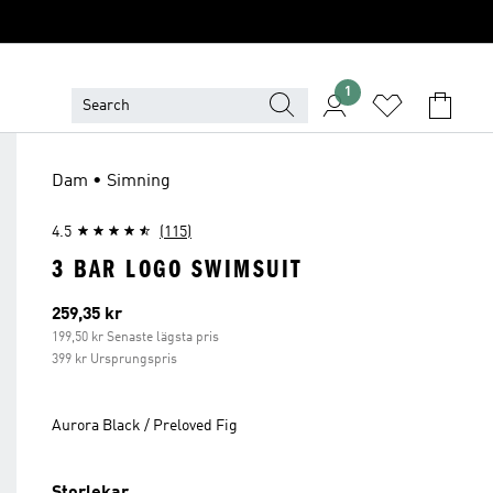
1
Dam • Simning
4.5
(115)
3 BAR LOGO SWIMSUIT
Aktuellt pris
259,35 kr
199,50 kr Senaste lägsta pris
399 kr Ursprungspris
Aurora Black / Preloved Fig