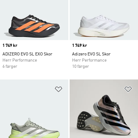
Price
1 749 kr
Price
1 749 kr
ADIZERO EVO SL EXO Skor
Adizero EVO SL Skor
Herr Performance
Herr Performance
6 färger
10 färger
Lägg till på önskelistan
Lä