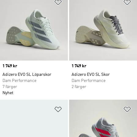
Lägg till på önskelistan
Lä
Price
1 749 kr
Price
1 749 kr
Adizero EVO SL Löparskor
Adizero EVO SL Skor
Dam Performance
Dam Performance
7 färger
2 färger
Nyhet
Lägg till på önskelistan
Lä