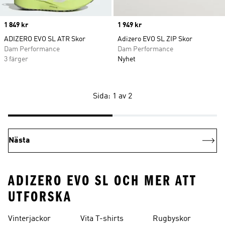
Price
1 849 kr
Price
1 949 kr
ADIZERO EVO SL ATR Skor
Adizero EVO SL ZIP Skor
Dam Performance
Dam Performance
3 färger
Nyhet
Sida: 1 av 2
Nästa
ADIZERO EVO SL OCH MER ATT
UTFORSKA
Vinterjackor
Vita T-shirts
Rugbyskor