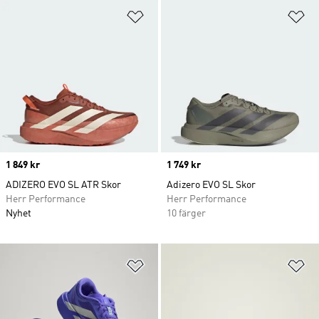
Lägg till på önskelistan
Lä
Price
1 849 kr
Price
1 749 kr
ADIZERO EVO SL ATR Skor
Adizero EVO SL Skor
Herr Performance
Herr Performance
Nyhet
10 färger
Lägg till på önskelistan
Lä