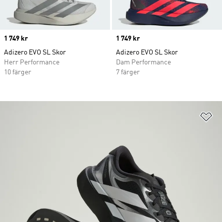
Price
1 749 kr
Price
1 749 kr
Adizero EVO SL Skor
Adizero EVO SL Skor
Herr Performance
Dam Performance
10 färger
7 färger
Lä