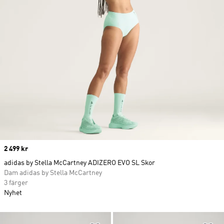
Price
2 499 kr
adidas by Stella McCartney ADIZERO EVO SL Skor
Dam adidas by Stella McCartney
3 färger
Nyhet