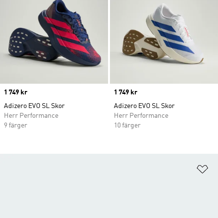
Price
1 749 kr
Price
1 749 kr
Adizero EVO SL Skor
Adizero EVO SL Skor
Herr Performance
Herr Performance
9 färger
10 färger
Lä