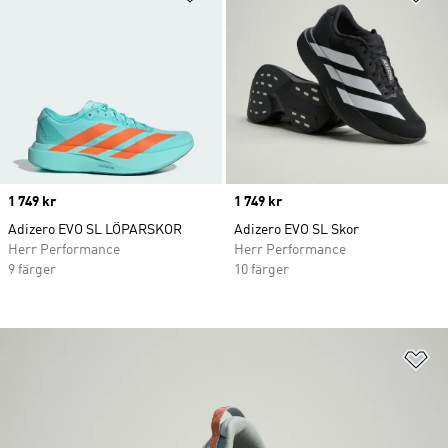
Price
1 749 kr
Price
1 749 kr
Adizero EVO SL LÖPARSKOR
Adizero EVO SL Skor
Herr Performance
Herr Performance
9 färger
10 färger
Lä