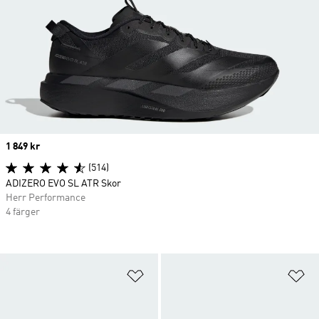
Price
1 849 kr
(514)
ADIZERO EVO SL ATR Skor
Herr Performance
4 färger
Lägg till på önskelistan
Lä