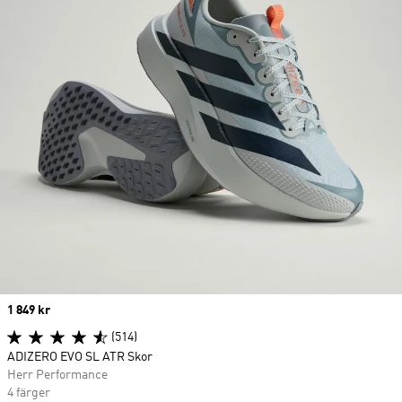
Price
1 849 kr
(514)
ADIZERO EVO SL ATR Skor
Herr Performance
4 färger