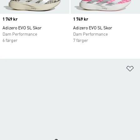
Price
1 749 kr
Price
1 749 kr
Adizero EVO SL Skor
Adizero EVO SL Skor
Dam Performance
Dam Performance
6 färger
7 färger
Lä