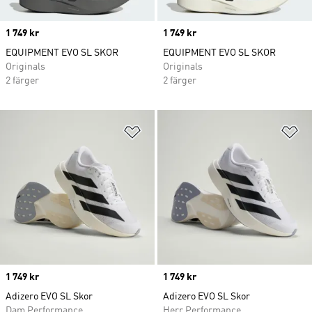
Price
1 749 kr
Price
1 749 kr
EQUIPMENT EVO SL SKOR
EQUIPMENT EVO SL SKOR
Originals
Originals
2 färger
2 färger
Lägg till på önskelistan
Lä
Price
1 749 kr
Price
1 749 kr
Adizero EVO SL Skor
Adizero EVO SL Skor
Dam Performance
Herr Performance