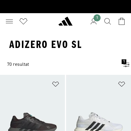
1
ADIZERO EVO SL
1
70 resultat
Lägg till på önskelistan
Lä