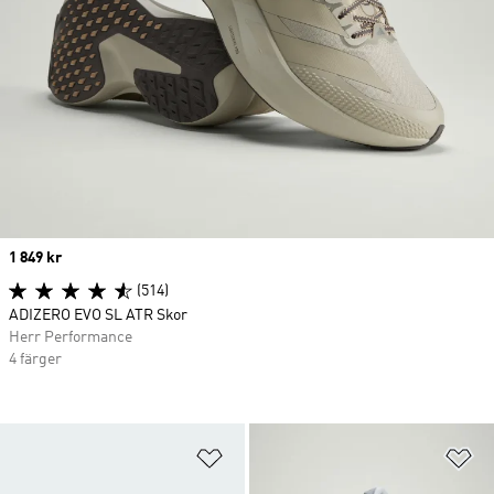
Price
1 849 kr
(514)
ADIZERO EVO SL ATR Skor
Herr Performance
4 färger
Lägg till på önskelistan
Lä