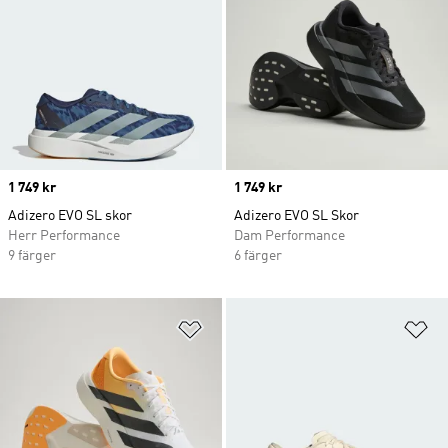
Price
1 749 kr
Price
1 749 kr
Adizero EVO SL skor
Adizero EVO SL Skor
Herr Performance
Dam Performance
9 färger
6 färger
Lägg till på önskelistan
Lä