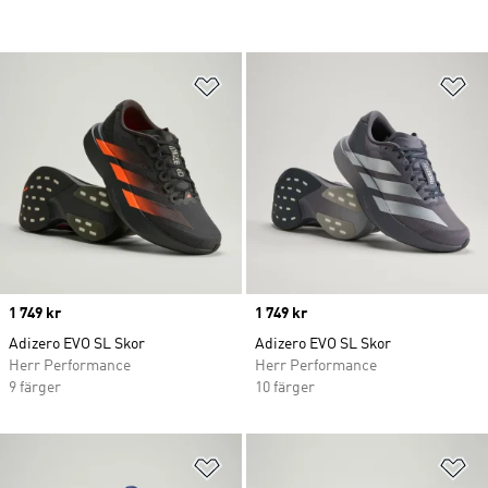
Lägg till på önskelistan
Lä
Price
1 749 kr
Price
1 749 kr
Adizero EVO SL Skor
Adizero EVO SL Skor
Herr Performance
Herr Performance
9 färger
10 färger
Lägg till på önskelistan
Lä