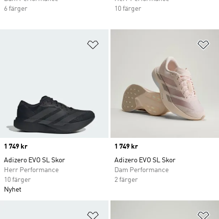
6 färger
10 färger
Lägg till på önskelistan
Lä
Price
1 749 kr
Price
1 749 kr
Adizero EVO SL Skor
Adizero EVO SL Skor
Herr Performance
Dam Performance
10 färger
2 färger
Nyhet
Lägg till på önskelistan
Lä