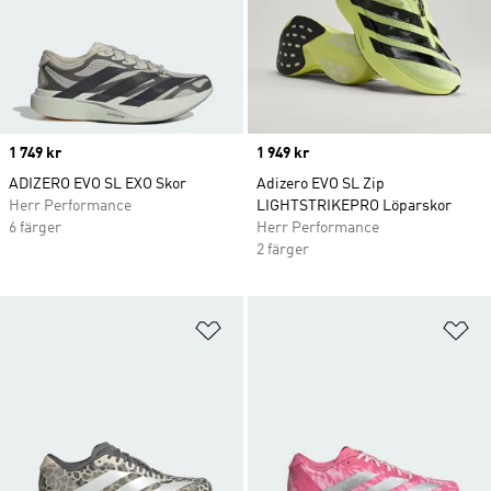
Price
1 749 kr
Price
1 949 kr
ADIZERO EVO SL EXO Skor
Adizero EVO SL Zip
Herr Performance
LIGHTSTRIKEPRO Löparskor
6 färger
Herr Performance
2 färger
Lägg till på önskelistan
Lä