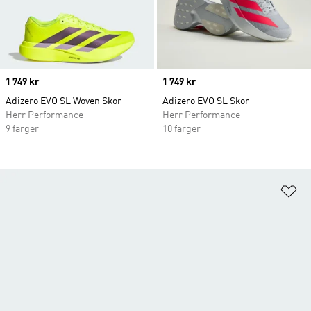
Price
1 749 kr
Price
1 749 kr
Adizero EVO SL Woven Skor
Adizero EVO SL Skor
Herr Performance
Herr Performance
9 färger
10 färger
Lä