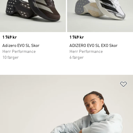
Price
1 749 kr
Price
1 749 kr
Adizero EVO SL Skor
ADIZERO EVO SL EXO Skor
Herr Performance
Herr Performance
10 färger
6 färger
Lä