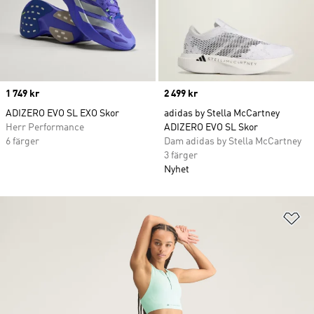
Price
1 749 kr
Price
2 499 kr
ADIZERO EVO SL EXO Skor
adidas by Stella McCartney
Herr Performance
ADIZERO EVO SL Skor
6 färger
Dam adidas by Stella McCartney
3 färger
Nyhet
Lä