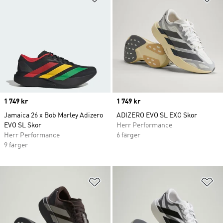
Price
1 749 kr
Price
1 749 kr
Jamaica 26 x Bob Marley Adizero
ADIZERO EVO SL EXO Skor
EVO SL Skor
Herr Performance
Herr Performance
6 färger
9 färger
Lägg till på önskelistan
Lä