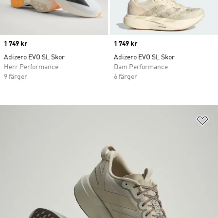
Price
1 749 kr
Price
1 749 kr
Adizero EVO SL Skor
Adizero EVO SL Skor
Herr Performance
Dam Performance
9 färger
6 färger
Lä