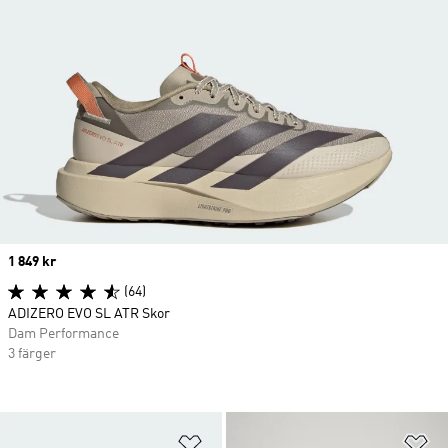
Price
1 849 kr
(64)
ADIZERO EVO SL ATR Skor
Dam Performance
3 färger
Lägg till på önskelistan
Lä