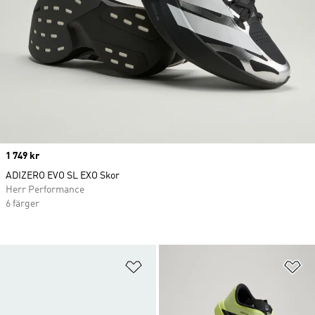
Price
1 749 kr
ADIZERO EVO SL EXO Skor
Herr Performance
6 färger
Lägg till på önskelistan
Lä