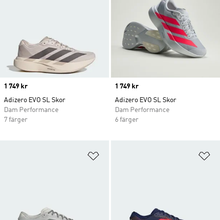
Price
1 749 kr
Price
1 749 kr
Adizero EVO SL Skor
Adizero EVO SL Skor
Dam Performance
Dam Performance
7 färger
6 färger
Lägg till på önskelistan
Lä