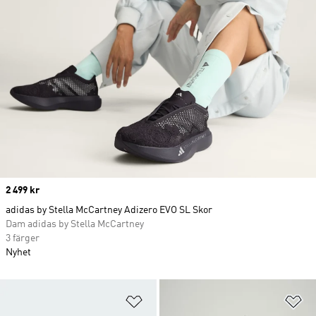
Price
2 499 kr
adidas by Stella McCartney Adizero EVO SL Skor
Dam adidas by Stella McCartney
3 färger
Nyhet
Lägg till på önskelistan
Lä