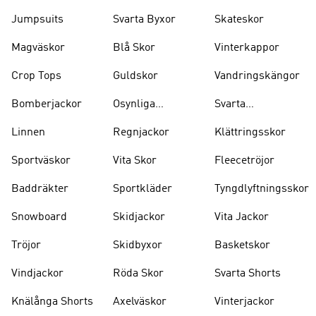
Jumpsuits
Svarta Byxor
Skateskor
Magväskor
Blå Skor
Vinterkappor
Crop Tops
Guldskor
Vandringskängor
Bomberjackor
Osynliga
Svarta
Strumpor
Ryggsäckar
Linnen
Regnjackor
Klättringsskor
Sportväskor
Vita Skor
Fleecetröjor
Baddräkter
Sportkläder
Tyngdlyftningsskor
Snowboard
Skidjackor
Vita Jackor
Tröjor
Skidbyxor
Basketskor
Vindjackor
Röda Skor
Svarta Shorts
Knälånga Shorts
Axelväskor
Vinterjackor