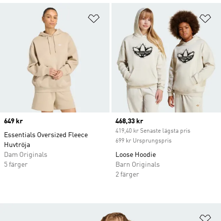
Lägg till på önskelistan
Lä
Price
649 kr
Current price
468,33 kr
419,40 kr Senaste lägsta pris
Essentials Oversized Fleece
699 kr Ursprungspris
Huvtröja
Dam Originals
Loose Hoodie
5 färger
Barn Originals
2 färger
Lä