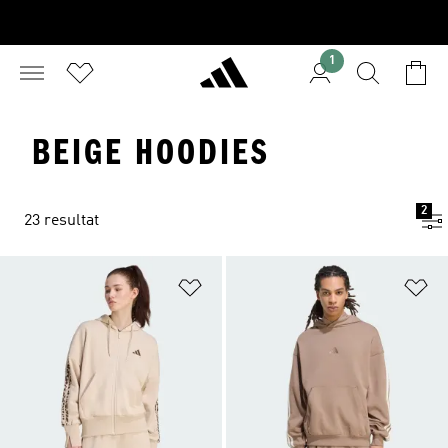
1
BEIGE HOODIES
2
23 resultat
Lägg till på önskelistan
Lä