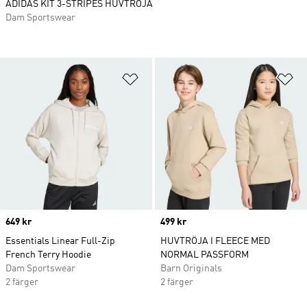
ADIDAS KIT 3-STRIPES HUVTRÖJA
Dam Sportswear
Lägg till på önskelistan
Lä
Price
649 kr
Price
499 kr
Essentials Linear Full-Zip
HUVTRÖJA I FLEECE MED
French Terry Hoodie
NORMAL PASSFORM
Dam Sportswear
Barn Originals
2 färger
2 färger