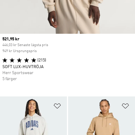
Current price
521,95 kr
446,03 kr Senaste lägsta pris
949 kr Ursprungspris
(215)
SOFT LUX-HUVTRÖJA
Herr Sportswear
5 färger
Lägg till på önskelistan
Lä