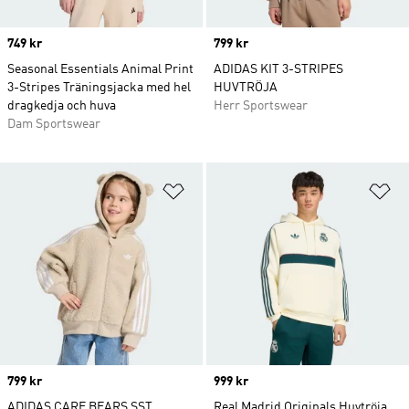
Price
749 kr
Price
799 kr
Seasonal Essentials Animal Print
ADIDAS KIT 3-STRIPES
3-Stripes Träningsjacka med hel
HUVTRÖJA
dragkedja och huva
Herr Sportswear
Dam Sportswear
Lägg till på önskelistan
Lä
Price
799 kr
Price
999 kr
ADIDAS CARE BEARS SST
Real Madrid Originals Huvtröja