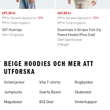
Sale price
699,30 kr
Sale price
349,50 kr
999 kr Senaste lägsta pris
-30%
Discount
699 kr Senaste lägsta pris
-50%
Discoun
999 kr Ursprungspris
699 kr Ursprungspris
SST Huvtröja
Essentials 3-Stripes Full-Zip
Herr Originals
Fleece Hoodie (Plus Size)
Dam Sportswear
3 färger
BEIGE HOODIES OCH MER ATT
UTFORSKA
Vinterjackor
Vita T-shirts
Rugbyskor
Jumpsuits
Svarta Byxor
Skateskor
Magväskor
Blå Skor
Vinterkappor