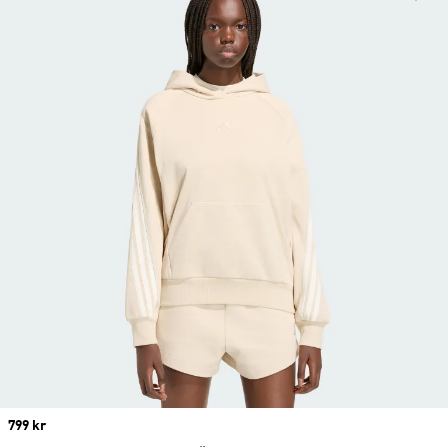
Price
799 kr