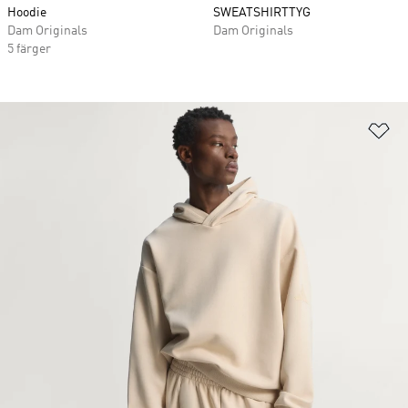
Hoodie
SWEATSHIRTTYG
Dam Originals
Dam Originals
5 färger
Lä