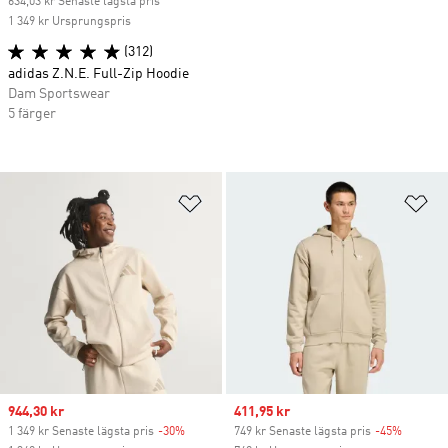
634,03 kr Senaste lägsta pris
1 349 kr Ursprungspris
(312)
adidas Z.N.E. Full-Zip Hoodie
Dam Sportswear
5 färger
Lägg till på önskelistan
Lä
Sale price
944,30 kr
Sale price
411,95 kr
1 349 kr Senaste lägsta pris
-30%
Discount
749 kr Senaste lägsta pris
-45%
Discoun