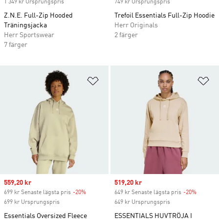
1 349 kr Ursprungspris
749 kr Ursprungspris
Z.N.E. Full-Zip Hooded
Trefoil Essentials Full-Zip Hoodie
Träningsjacka
Herr Originals
Herr Sportswear
2 färger
7 färger
Lägg till på önskelistan
Lä
Sale price
559,20 kr
Sale price
519,20 kr
699 kr Senaste lägsta pris
-20%
Discount
649 kr Senaste lägsta pris
-20%
Discoun
699 kr Ursprungspris
649 kr Ursprungspris
Essentials Oversized Fleece
ESSENTIALS HUVTRÖJA I