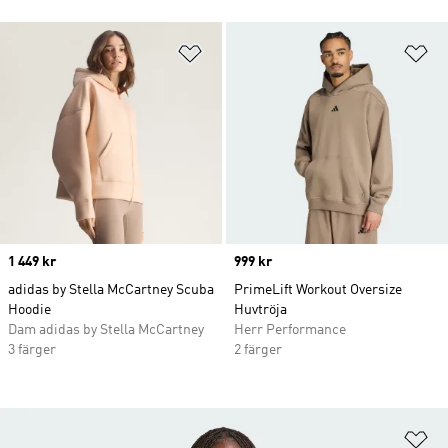
Lägg till på önskelistan
Lä
Price
1 449 kr
Price
999 kr
adidas by Stella McCartney Scuba
PrimeLift Workout Oversize
Hoodie
Huvtröja
Dam adidas by Stella McCartney
Herr Performance
3 färger
2 färger
Lä