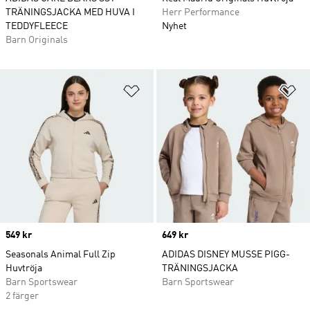
TRÄNINGSJACKA MED HUVA I
Herr Performance
TEDDYFLEECE
Nyhet
Barn Originals
Lägg till på önskelistan
Lä
Price
549 kr
Price
649 kr
Seasonals Animal Full Zip
ADIDAS DISNEY MUSSE PIGG-
Huvtröja
TRÄNINGSJACKA
Barn Sportswear
Barn Sportswear
2 färger