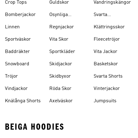
Crop Tops
Guldskor
Vandringskängor
Bomberjackor
Osynliga
Svarta
Strumpor
Ryggsäckar
Linnen
Regnjackor
Klättringsskor
Sportväskor
Vita Skor
Fleecetröjor
Baddräkter
Sportkläder
Vita Jackor
Snowboard
Skidjackor
Basketskor
Tröjor
Skidbyxor
Svarta Shorts
Vindjackor
Röda Skor
Vinterjackor
Knälånga Shorts
Axelväskor
Jumpsuits
BEIGA HOODIES