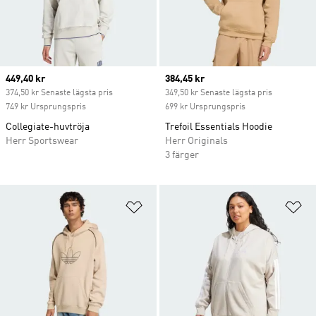
Current price
449,40 kr
Current price
384,45 kr
374,50 kr Senaste lägsta pris
349,50 kr Senaste lägsta pris
749 kr Ursprungspris
699 kr Ursprungspris
Collegiate-huvtröja
Trefoil Essentials Hoodie
Herr Sportswear
Herr Originals
3 färger
Lägg till på önskelistan
Lä