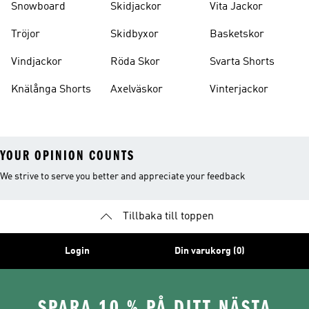
Snowboard
Skidjackor
Vita Jackor
Tröjor
Skidbyxor
Basketskor
Vindjackor
Röda Skor
Svarta Shorts
Knälånga Shorts
Axelväskor
Vinterjackor
YOUR OPINION COUNTS
We strive to serve you better and appreciate your feedback
Tillbaka till toppen
Login
Din varukorg (0)
SPARA 10 % PÅ DITT NÄSTA