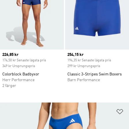
Current price
226,85 kr
Current price
254,15 kr
174,50 kr Senaste lägsta pris
194,35 kr Senaste lägsta pris
349 kr Ursprungspris
299 kr Ursprungspris
Colorblock Badbyxor
Classic 3-Stripes Swim Boxers
Herr Performance
Barn Performance
2 färger
Lä