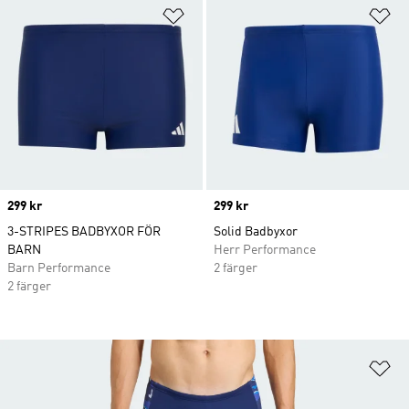
Lägg till på önskelistan
Lä
Price
299 kr
Price
299 kr
3-STRIPES BADBYXOR FÖR
Solid Badbyxor
BARN
Herr Performance
Barn Performance
2 färger
2 färger
Lä