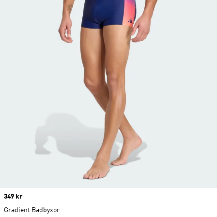
Price
349 kr
Gradient Badbyxor