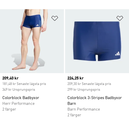
Lägg till på önskelistan
Lä
Current price
209,40 kr
Current price
224,25 kr
181,48 kr Senaste lägsta pris
209,30 kr Senaste lägsta pris
349 kr Ursprungspris
299 kr Ursprungspris
Colorblock Badbyxor
Colorblock 3-Stripes Badbyxor
Herr Performance
Barn
2 färger
Barn Performance
2 färger