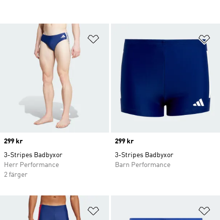
Lägg till på önskelistan
Lä
Price
299 kr
Price
299 kr
3-Stripes Badbyxor
3-Stripes Badbyxor
Herr Performance
Barn Performance
2 färger
Lägg till på önskelistan
Lä