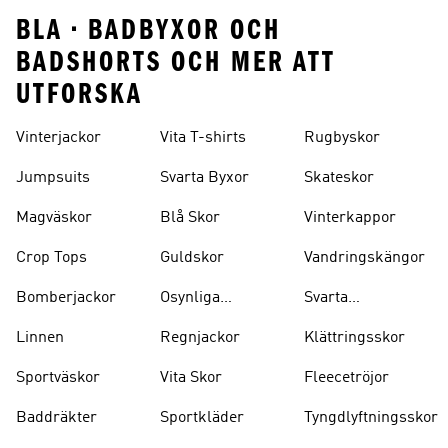
BLA • BADBYXOR OCH
BADSHORTS OCH MER ATT
UTFORSKA
Vinterjackor
Vita T-shirts
Rugbyskor
Jumpsuits
Svarta Byxor
Skateskor
Magväskor
Blå Skor
Vinterkappor
Crop Tops
Guldskor
Vandringskängor
Bomberjackor
Osynliga
Svarta
Strumpor
Ryggsäckar
Linnen
Regnjackor
Klättringsskor
Sportväskor
Vita Skor
Fleecetröjor
Baddräkter
Sportkläder
Tyngdlyftningsskor