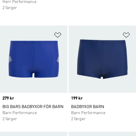
Herr Performance
2 färger
Lägg till på önskelistan
Lä
Price
279 kr
Price
199 kr
BIG BARS BADBYXOR FÖR BARN
BADBYXOR BARN
Barn Performance
Barn Performance
2 färger
2 färger