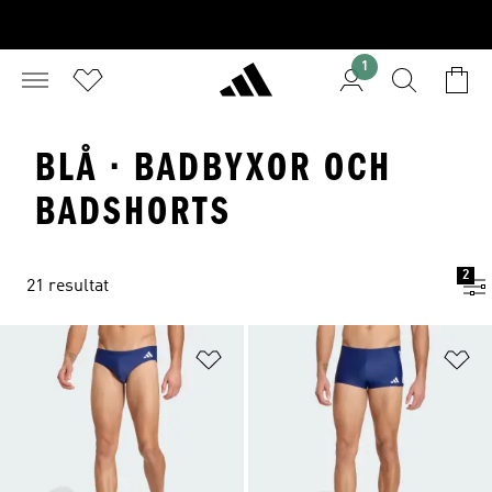
1
BLÅ · BADBYXOR OCH
BADSHORTS
2
21 resultat
Lägg till på önskelistan
Lä