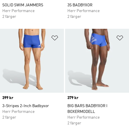
SOLID SWIM JAMMERS
3S BADBYXOR
Herr Performance
Herr Performance
2 färger
2 färger
Lägg till på önskelistan
Lä
Price
399 kr
Price
379 kr
3-Stripes 2-Inch Badbyxor
BIG BARS BADBYXOR I
Herr Performance
BOXERMODELL
2 färger
Herr Performance
2 färger