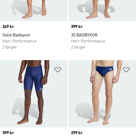
Price
249 kr
Price
399 kr
Solid Badbyxor
3S BADBYXOR
Herr Performance
Herr Performance
2 färger
2 färger
Lägg till på önskelistan
Lä
Price
399 kr
Price
299 kr