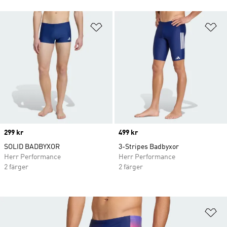
Lägg till på önskelistan
Lä
Price
299 kr
Price
499 kr
SOLID BADBYXOR
3-Stripes Badbyxor
Herr Performance
Herr Performance
2 färger
2 färger
Lä