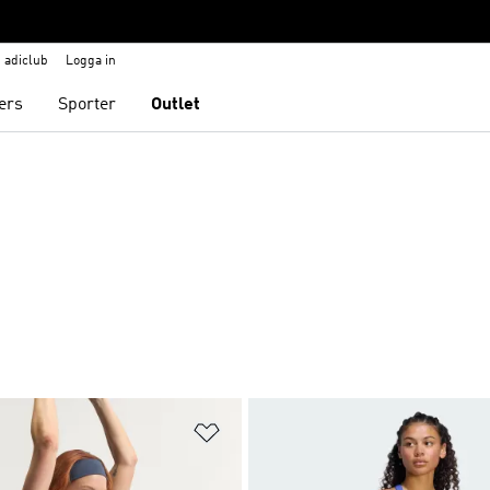
adiclub
Logga in
ers
Sporter
Outlet
nskelistan
Lägg till på önskelistan