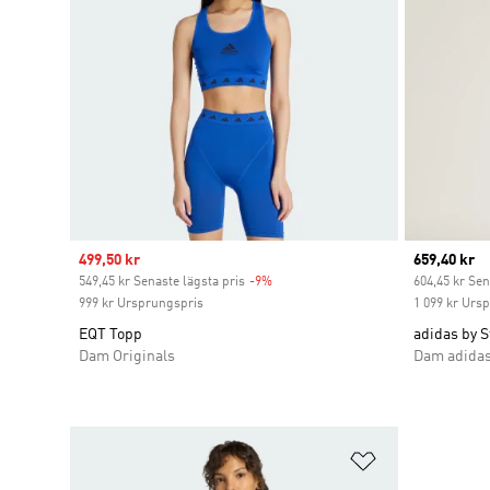
Sale price
499,50 kr
Current pr
659,40 kr
549,45 kr Senaste lägsta pris
-9%
Discount
604,45 kr Sen
999 kr Ursprungspris
1 099 kr Urs
EQT Topp
adidas by 
Dam Originals
Dam adidas
Lägg till på ö