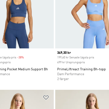
Current price
349,30 kr
e lägsta pris
-38%
Discount
199,60 kr Senaste lägsta pris
ungspris
499 kr Ursprungspris
ning Pocket Medium Support Bh
PrimeLiftreact Training Bh-topp
rmance
Dam Performance
2 färger
nskelistan
Lägg till på önskelistan