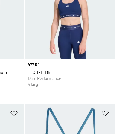
Price
499 kr
dium
TECHFIT Bh
Dam Performance
4 färger
Lägg till på önskelistan
Lägg till p