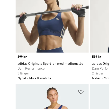
Price
699 kr
Price
599 kr
adidas Originals Sport-bh med mediumstöd
adidas Orig
Dam Performance
Dam Perfo
3 färger
2 färger
Nyhet
Mixa & matcha
Nyhet
Mix
Lägg till på ö