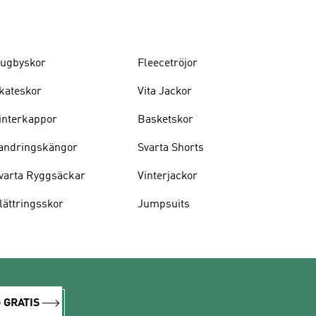
ugbyskor
Fleecetröjor
kateskor
Vita Jackor
interkappor
Basketskor
andringskängor
Svarta Shorts
varta Ryggsäckar
Vinterjackor
lättringsskor
Jumpsuits
 GRATIS