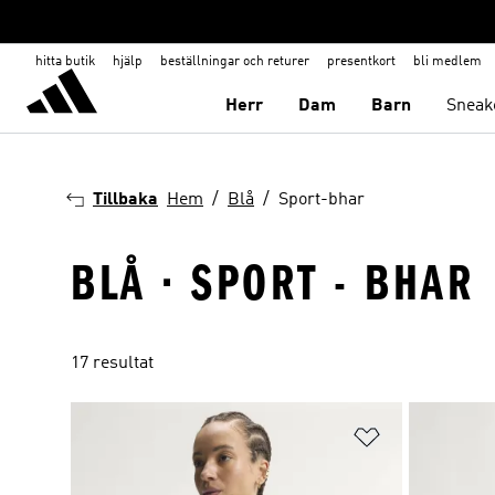
hitta butik
hjälp
beställningar och returer
presentkort
bli medlem
Herr
Dam
Barn
Sneak
Tillbaka
Hem
Blå
Sport-bhar
BLÅ · SPORT - BHAR
17 resultat
Lägg till på ö