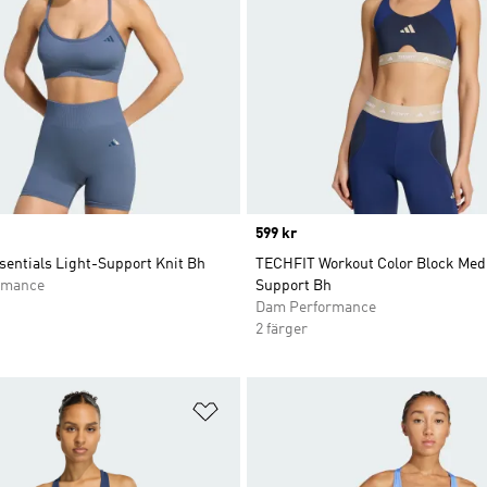
Price
599 kr
sentials Light-Support Knit Bh
TECHFIT Workout Color Block Me
rmance
Support Bh
Dam Performance
2 färger
nskelistan
Lägg till på önskelistan