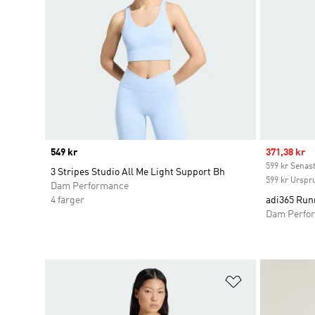
Price
549 kr
Sale price
371,38 kr
599 kr Senast
3 Stripes Studio All Me Light Support Bh
599 kr Urspr
Dam Performance
4 färger
adi365 Run
Dam Perfo
Lägg till på ö