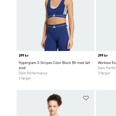
Price
399 kr
Price
399 kr
Hyperglam 3-Stripes Color Block Bh med lätt
Workout Es
stöd
Dam Perfo
Dam Performance
2 färger
2 färger
Lägg till på ö