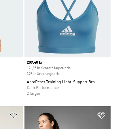
Current price
209,40 kr
191,95 kr Senaste lägsta pris
349 kr Ursprungspris
AeroReact Training Light-Support Bra
Dam Performance
2 färger
Lägg till på önskelistan
Lägg till p