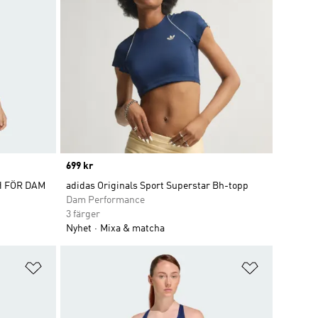
Price
699 kr
H FÖR DAM
adidas Originals Sport Superstar Bh-topp
Dam Performance
3 färger
Nyhet
Mixa & matcha
Lägg till på önskelistan
Lägg till p