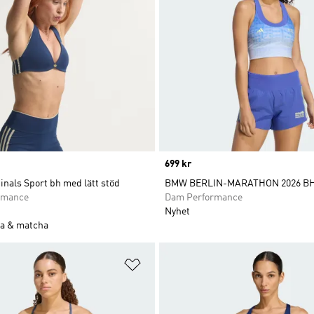
Price
699 kr
inals Sport bh med lätt stöd
BMW BERLIN-MARATHON 2026 B
rmance
Dam Performance
Nyhet
a & matcha
nskelistan
Lägg till på önskelistan