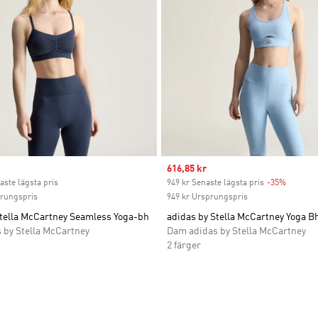
ice
Sale price
616,85 kr
aste lägsta pris
949 kr Senaste lägsta pris
-35%
Discoun
prungspris
949 kr Ursprungspris
Stella McCartney Seamless Yoga-bh
adidas by Stella McCartney Yoga B
 by Stella McCartney
Dam adidas by Stella McCartney
2 färger
nskelistan