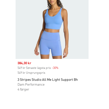
Sale price
384,30 kr
549 kr Senaste lägsta pris
-30%
Discount
549 kr Ursprungspris
3 Stripes Studio All Me Light Support Bh
Dam Performance
4 färger