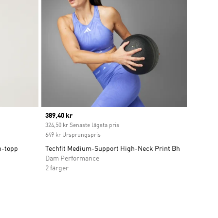
Current price
389,40 kr
t
324,50 kr Senaste lägsta pris
649 kr Ursprungspris
h-topp
Techfit Medium-Support High-Neck Print Bh
Dam Performance
2 färger