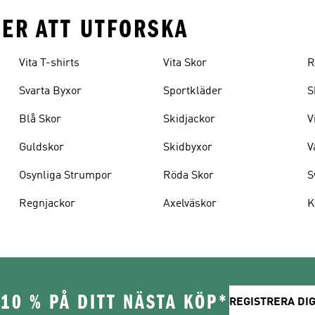
MER ATT UTFORSKA
Vita T-shirts
Vita Skor
R
Svarta Byxor
Sportkläder
S
Blå Skor
Skidjackor
V
Guldskor
Skidbyxor
V
Osynliga Strumpor
Röda Skor
S
Regnjackor
Axelväskor
K
10 % PÅ DITT NÄSTA KÖP*
REGISTRERA DIG