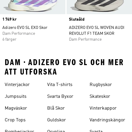
Price
1 749 kr
Slutsåld
Adizero EVO SL EXO Skor
ADIZERO EVO SL WOVEN AUDI
Dam Performance
REVOLUT F1 TEAM SKOR
6 färger
Dam Performance
DAM • ADIZERO EVO SL OCH MER
ATT UTFORSKA
Vinterjackor
Vita T-shirts
Rugbyskor
Jumpsuits
Svarta Byxor
Skateskor
Magväskor
Blå Skor
Vinterkappor
Crop Tops
Guldskor
Vandringskängor