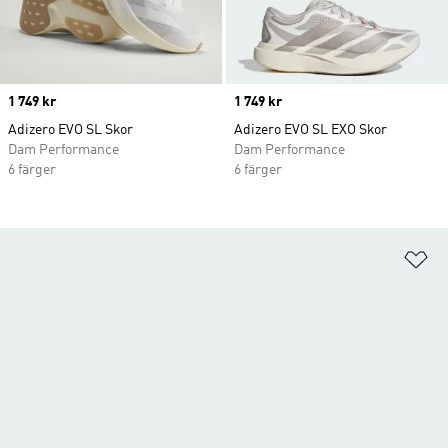
Price
1 749 kr
Price
1 749 kr
Adizero EVO SL Skor
Adizero EVO SL EXO Skor
Dam Performance
Dam Performance
6 färger
6 färger
Lä