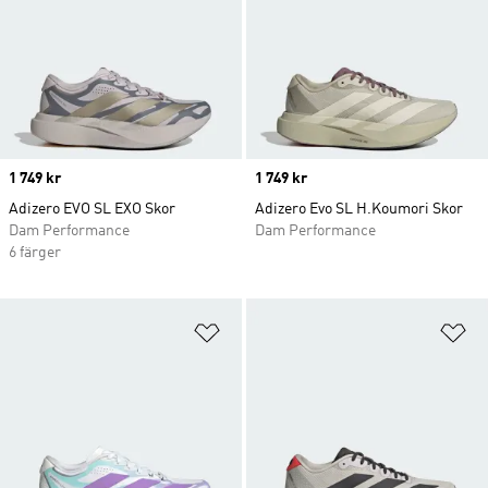
Price
1 749 kr
Price
1 749 kr
Adizero EVO SL EXO Skor
Adizero Evo SL H.Koumori Skor
Dam Performance
Dam Performance
6 färger
Lägg till på önskelistan
Lä