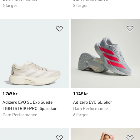
6 färger
2 färger
Lägg till på önskelistan
Lä
Price
1 749 kr
Price
1 749 kr
Adizero EVO SL Exo Suede
Adizero EVO SL Skor
LIGHTSTRIKEPRO löparskor
Dam Performance
Dam Performance
6 färger
Lägg till på önskelistan
Lä