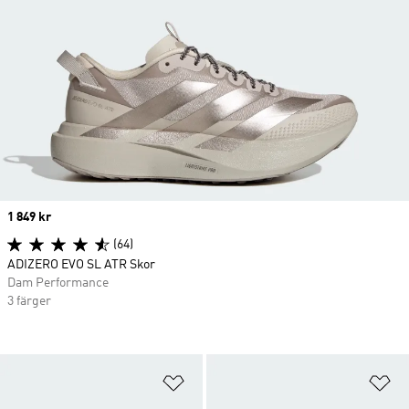
Price
1 849 kr
(64)
ADIZERO EVO SL ATR Skor
Dam Performance
3 färger
Lägg till på önskelistan
Lä