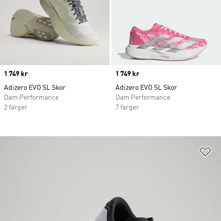
Price
1 749 kr
Price
1 749 kr
Adizero EVO SL Skor
Adizero EVO SL Skor
Dam Performance
Dam Performance
2 färger
7 färger
Lä