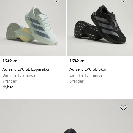
Price
1 749 kr
Price
1 749 kr
Adizero EVO SL Löparskor
Adizero EVO SL Skor
Dam Performance
Dam Performance
7 färger
6 färger
Nyhet
Lä