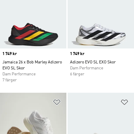
Price
1 749 kr
Price
1 749 kr
Jamaica 26 x Bob Marley Adizero
Adizero EVO SL EXO Skor
EVO SL Skor
Dam Performance
Dam Performance
6 färger
7 färger
Lägg till på önskelistan
Lä