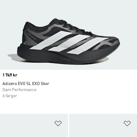
Price
1 749 kr
Adizero EVO SL EXO Skor
Dam Performance
6 färger
Lägg till på önskelistan
Lä