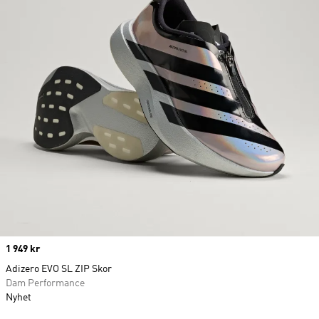
Price
1 949 kr
Adizero EVO SL ZIP Skor
Dam Performance
Nyhet