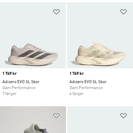
Lägg till på önskelistan
Lä
Price
1 749 kr
Price
1 749 kr
Adizero EVO SL Skor
Adizero EVO SL Skor
Dam Performance
Dam Performance
7 färger
6 färger
Lägg till på önskelistan
Lä