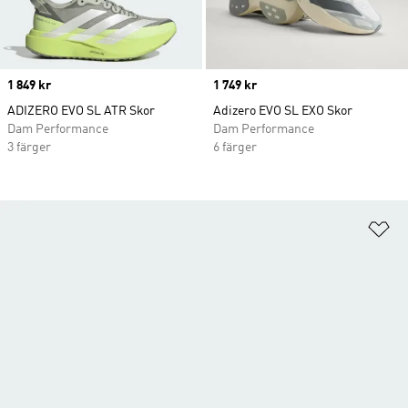
Price
1 849 kr
Price
1 749 kr
ADIZERO EVO SL ATR Skor
Adizero EVO SL EXO Skor
Dam Performance
Dam Performance
3 färger
6 färger
Lä