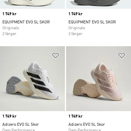
Price
1 749 kr
Price
1 749 kr
EQUIPMENT EVO SL SKOR
EQUIPMENT EVO SL SKOR
Originals
Originals
2 färger
2 färger
Lägg till på önskelistan
Lä
Price
1 749 kr
Price
1 749 kr
Adizero EVO SL Skor
Adizero EVO SL Skor
Dam Performance
Dam Performance