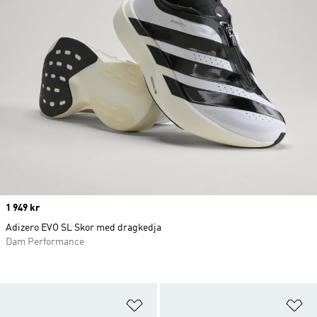
Price
1 949 kr
Adizero EVO SL Skor med dragkedja
Dam Performance
Lägg till på önskelistan
Lä