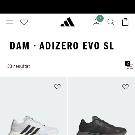
1
DAM · ADIZERO EVO SL
2
33 resultat
Lägg till på önskelistan
Lä