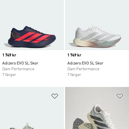
Price
1 749 kr
Price
1 749 kr
Adizero EVO SL Skor
Adizero EVO SL Skor
Dam Performance
Dam Performance
7 färger
7 färger
Lägg till på önskelistan
Lä