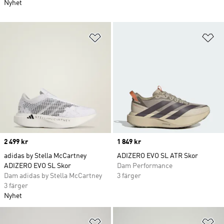
Nyhet
Lägg till på önskelistan
Lä
Price
2 499 kr
Price
1 849 kr
adidas by Stella McCartney
ADIZERO EVO SL ATR Skor
ADIZERO EVO SL Skor
Dam Performance
Dam adidas by Stella McCartney
3 färger
3 färger
Nyhet
Lägg till på önskelistan
Lä