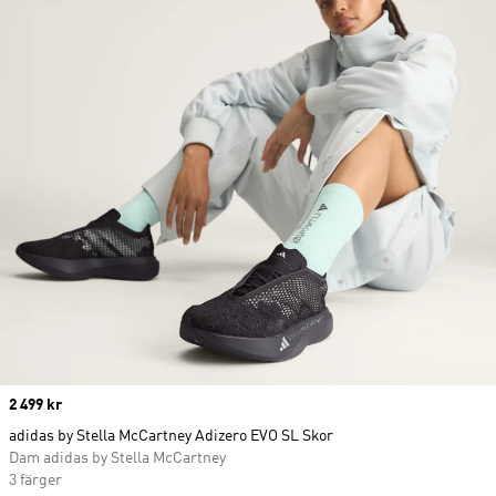
Price
2 499 kr
adidas by Stella McCartney Adizero EVO SL Skor
Dam adidas by Stella McCartney
3 färger