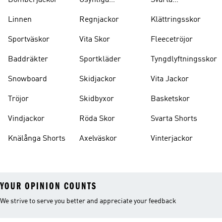
Bomberjackor
Osynliga
Svarta
Strumpor
Ryggsäckar
Linnen
Regnjackor
Klättringsskor
Sportväskor
Vita Skor
Fleecetröjor
Baddräkter
Sportkläder
Tyngdlyftningsskor
Snowboard
Skidjackor
Vita Jackor
Tröjor
Skidbyxor
Basketskor
Vindjackor
Röda Skor
Svarta Shorts
Knälånga Shorts
Axelväskor
Vinterjackor
YOUR OPINION COUNTS
We strive to serve you better and appreciate your feedback