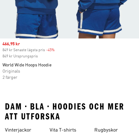
Sale price
466,95 kr
849 kr Senaste lägsta pris
-45%
Discount
849 kr Ursprungspris
World Wide Hoops Hoodie
Originals
2 färger
DAM • BLA • HOODIES OCH MER
ATT UTFORSKA
Vinterjackor
Vita T-shirts
Rugbyskor