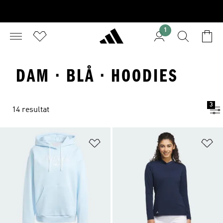
1
DAM · BLÅ · HOODIES
3
14 resultat
Lägg till på önskelistan
Lä