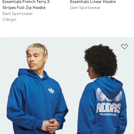
Essentials French Terry 3-
Essentials Linear Hoodie
Stripes Full-Zip Hoodie
Dam Sportswear
Dam Sportswear
3 färger
Lä