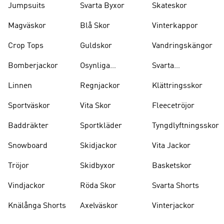
Jumpsuits
Svarta Byxor
Skateskor
Magväskor
Blå Skor
Vinterkappor
Crop Tops
Guldskor
Vandringskängor
Bomberjackor
Osynliga
Svarta
Strumpor
Ryggsäckar
Linnen
Regnjackor
Klättringsskor
Sportväskor
Vita Skor
Fleecetröjor
Baddräkter
Sportkläder
Tyngdlyftningsskor
Snowboard
Skidjackor
Vita Jackor
Tröjor
Skidbyxor
Basketskor
Vindjackor
Röda Skor
Svarta Shorts
Knälånga Shorts
Axelväskor
Vinterjackor