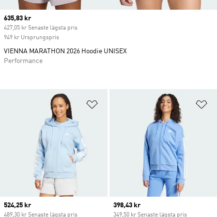
Current price
635,83 kr
427,05 kr Senaste lägsta pris
949 kr Ursprungspris
VIENNA MARATHON 2026 Hoodie UNISEX
Performance
Lägg till på önskelistan
Lä
Current price
524,25 kr
Current price
398,43 kr
489,30 kr Senaste lägsta pris
349,50 kr Senaste lägsta pris