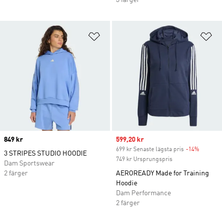
3 färger
Lägg till på önskelistan
Lä
Price
849 kr
Sale price
599,20 kr
699 kr Senaste lägsta pris
-14%
Discoun
3 STRIPES STUDIO HOODIE
749 kr Ursprungspris
Dam Sportswear
2 färger
AEROREADY Made for Training
Hoodie
Dam Performance
2 färger