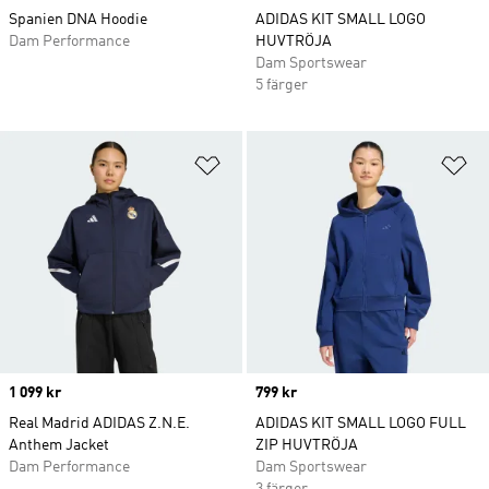
Spanien DNA Hoodie
ADIDAS KIT SMALL LOGO
Dam Performance
HUVTRÖJA
Dam Sportswear
5 färger
Lägg till på önskelistan
Lä
Price
1 099 kr
Price
799 kr
Real Madrid ADIDAS Z.N.E.
ADIDAS KIT SMALL LOGO FULL
Anthem Jacket
ZIP HUVTRÖJA
Dam Performance
Dam Sportswear