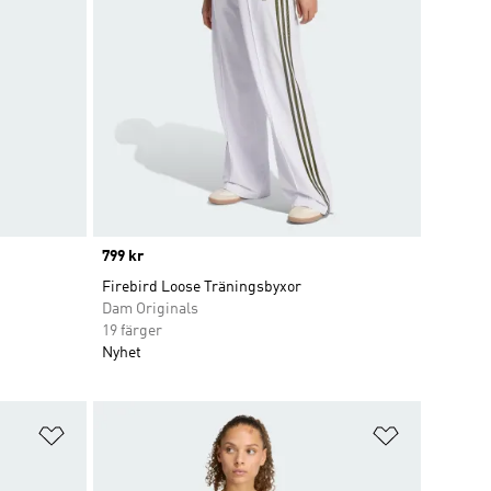
Price
799 kr
Firebird Loose Träningsbyxor
Dam Originals
19 färger
Nyhet
Lägg till på önskelistan
Lägg till p