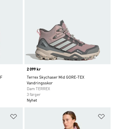
Price
2 099 kr
OF
Terrex Skychaser Mid GORE-TEX
Vandringsskor
Dam TERREX
3 färger
Nyhet
Lägg till på önskelistan
Lägg till p