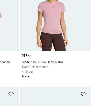
Price
399 kr
grafisk
3-Stripes Studio Baby T-shirt
Dam Performance
4 färger
Nyhet
Lägg till på önskelistan
Lägg till p