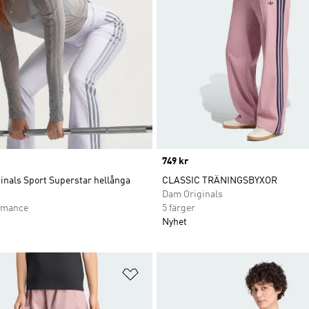
Price
749 kr
inals Sport Superstar hellånga
CLASSIC TRÄNINGSBYXOR
Dam Originals
rmance
5 färger
Nyhet
nskelistan
Lägg till på önskelistan