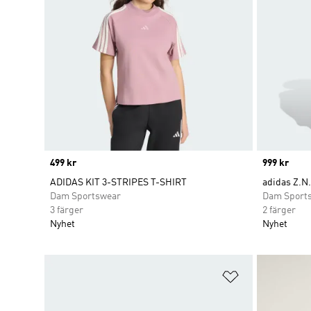
Price
499 kr
Price
999 kr
ADIDAS KIT 3-STRIPES T-SHIRT
adidas Z.N
Dam Sportswear
Dam Sport
3 färger
2 färger
Nyhet
Nyhet
Lägg till på ö