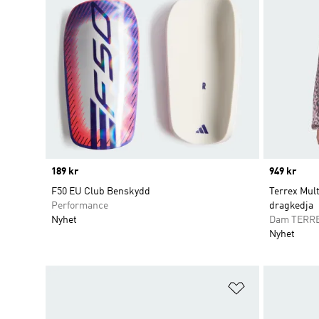
Price
189 kr
Price
949 kr
F50 EU Club Benskydd
Terrex Mul
Performance
dragkedja
Nyhet
Dam TERR
Nyhet
Lägg till på ö