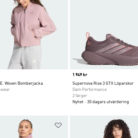
Price
1 949 kr
.E. Woven Bomberjacka
Supernova Rise 3 GTX Löparskor
swear
Dam Performance
2 färger
Nyhet
30 dagars utvärdering
nskelistan
Lägg till på önskelistan