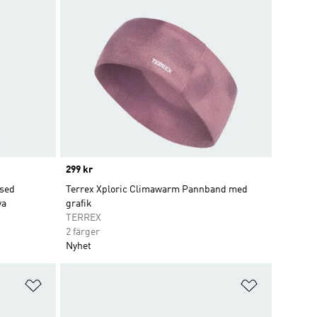
Price
299 kr
ised
Terrex Xploric Climawarm Pannband med
va
grafik
TERREX
2 färger
Nyhet
Lägg till på önskelistan
Lägg till p