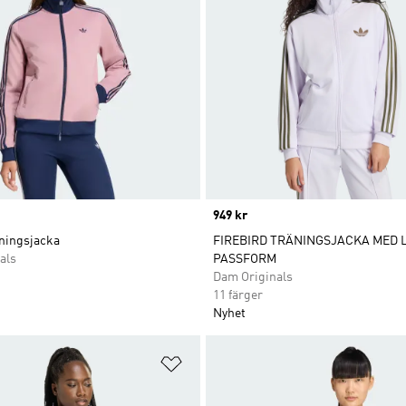
Price
949 kr
äningsjacka
FIREBIRD TRÄNINGSJACKA MED 
als
PASSFORM
Dam Originals
11 färger
Nyhet
nskelistan
Lägg till på önskelistan