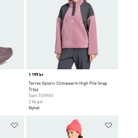
Price
1 199 kr
Terrex Xploric Climawarm High Pile Snap
Tröja
Dam TERREX
2 färger
Nyhet
Lägg till på önskelistan
Lägg till p