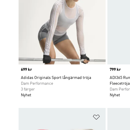
Price
699 kr
Price
799 kr
Adidas Originals Sport långärmad tröja
ADI365 Run
Dam Performance
Fleecetröja
3 färger
Dam Perfo
Nyhet
Nyhet
Lägg till på ö