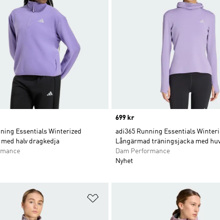
Price
699 kr
ning Essentials Winterized
adi365 Running Essentials Winter
 med halv dragkedja
Långärmad träningsjacka med hu
rmance
Dam Performance
Nyhet
nskelistan
Lägg till på önskelistan