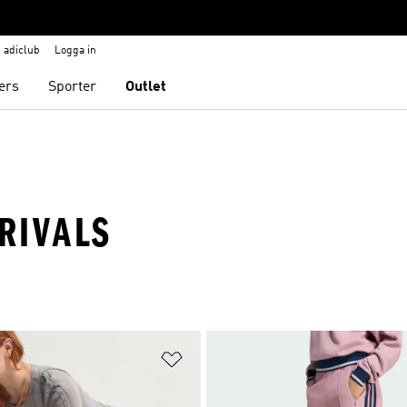
adiclub
Logga in
ers
Sporter
Outlet
RRIVALS
nskelistan
Lägg till på önskelistan