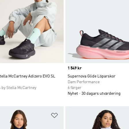
Price
1 549 kr
tella McCartney Adizero EVO SL
Supernova Glide Löparskor
Dam Performance
 by Stella McCartney
6 färger
Nyhet
30 dagars utvärdering
nskelistan
Lägg till på önskelistan