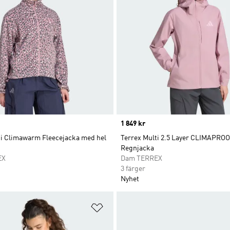
Price
1 849 kr
ti Climawarm Fleecejacka med hel
Terrex Multi 2.5 Layer CLIMAPRO
Regnjacka
EX
Dam TERREX
3 färger
Nyhet
nskelistan
Lägg till på önskelistan