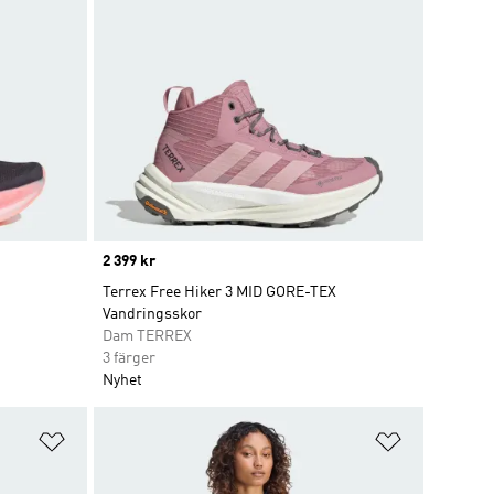
Price
2 399 kr
Terrex Free Hiker 3 MID GORE-TEX
Vandringsskor
Dam TERREX
3 färger
Nyhet
Lägg till på önskelistan
Lägg till p