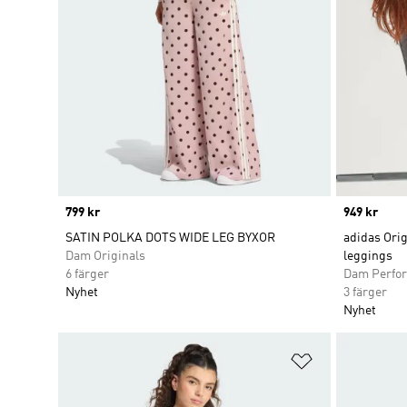
Price
799 kr
Price
949 kr
SATIN POLKA DOTS WIDE LEG BYXOR
adidas Orig
Dam Originals
leggings
6 färger
Dam Perfo
Nyhet
3 färger
Nyhet
Lägg till på ö