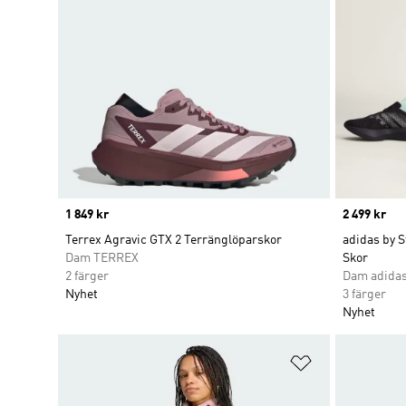
Price
1 849 kr
Price
2 499 kr
Terrex Agravic GTX 2 Terränglöparskor
adidas by S
Dam TERREX
Skor
2 färger
Dam adidas
Nyhet
3 färger
Nyhet
Lägg till på ö