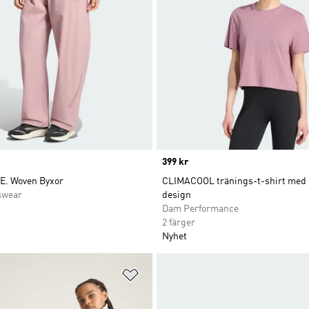
Price
399 kr
.E. Woven Byxor
CLIMACOOL tränings-t-shirt med 
swear
design
Dam Performance
2 färger
Nyhet
nskelistan
Lägg till på önskelistan