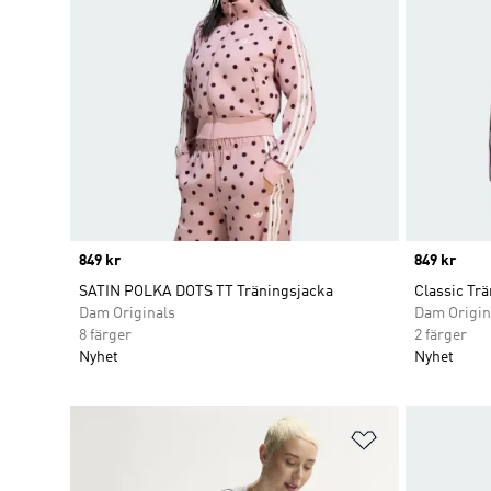
Price
849 kr
Price
849 kr
SATIN POLKA DOTS TT Träningsjacka
Classic Tr
Dam Originals
Dam Origin
8 färger
2 färger
Nyhet
Nyhet
Lägg till på ö