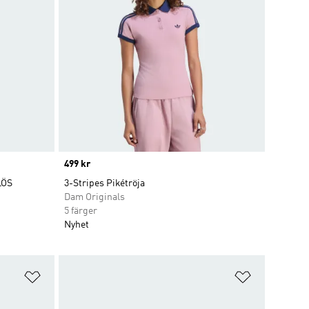
Price
499 kr
LÖS
3-Stripes Pikétröja
Dam Originals
5 färger
Nyhet
Lägg till på önskelistan
Lägg till p