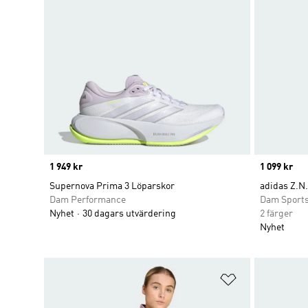
Price
1 949 kr
Price
1 099 kr
Supernova Prima 3 Löparskor
adidas Z.N
Dam Performance
Dam Sport
Nyhet
30 dagars utvärdering
2 färger
Nyhet
Lägg till på ö