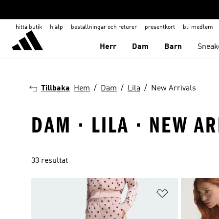
hitta butik
hjälp
beställningar och returer
presentkort
bli medlem
Herr
Dam
Barn
Sneak
Tillbaka
Hem
Dam
Lila
New Arrivals
DAM · LILA · NEW A
33 resultat
Lägg till på ö